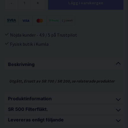
-
+
Lägg i varukorgen
Nöjda kunder - 4.9 / 5 på Trustpilot
Fysisk butik i Kumla
Beskrivning
Utgått, Ersatt av SR 700 / SR 200, se relaterade produkter
Produktinformation
SR 500 Filterfläkt.
Levereras enligt följande
För sanering av PCB skall kombinationsfilter användas och
paketet kompletteras med gasfilter klass A.