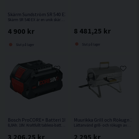
elektromagnetisk strålning och ej heller påverkas av
elektromagnetiska fält.
Skärm Sundström SR 540 EX
Löstagbart batteri av intelligent Litium-jon typ för
Skärm SR 540 EX är en unik skärm klassad i högsta skyddsnivån med nominell skyddsfaktor på 500.
snabbladdning och utan negativa minneseffekter.
8 481,25 kr
4 900 kr
Lätt att rengöra och är översköljningsbar.
Slut på lager
Slut på lager
Batteri och laddare: Batterikapacitet samt
laddningstid är avgörande hur väl fläkten kommer
att fungera praktiskt.
Laddningstid ca 2 tim.
Automatisk 3 stegsladdare med tydliga lysdioder.
Bosch ProCORE+ Batteri 18V (8,0Ah)
Muurikka Grill och Rökugn 12
8,0Ah. 18V. Kraftfullt tabless-batteri: mer drifttid och maximal effekt för BITURBO-verktyg
Lättanvänd grill- och rökugn av rostfritt stål från Muurikka
3 206,25 kr
2 295 kr