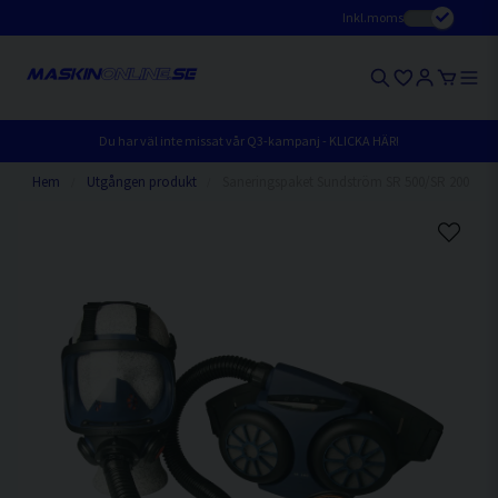
Inkl.moms
Du har väl inte missat vår Q3-kampanj - KLICKA HÄR!
Hem
Utgången produkt
Saneringspaket Sundström SR 500/SR 200