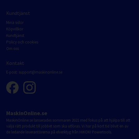
Kundtjänst
Mina sidor
Köpvillkor
Kundtjänst
Policy och cookies
Om oss
Kontakt
E-post:
support@maskinonline.se
MaskinOnline.se
MaskinOnline.se lanserades sommaren 2021 med fokus på att hjälpa till att
välja rätt produkt till jobbet som ska utföras. Vi har på kort tid blivit en av
de ledande leverantörerna på elverktyg från HiKOKI Powertools.