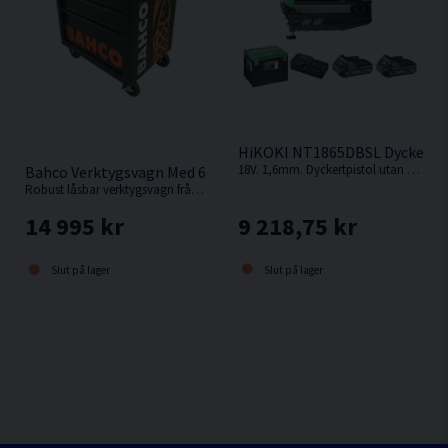
HiKOKI NT1865DBSL Dyckertpis
18V. 1,6mm. Dyckertpistol utan behov av kompressor, slang eller gas.
Bahco Verktygsvagn Med 6 Lådor & 197 Verktyg
Robust låsbar verktygsvagn från Bahco med 197 verktyg.
9 218,75 kr
14 995 kr
Slut på lager
Slut på lager