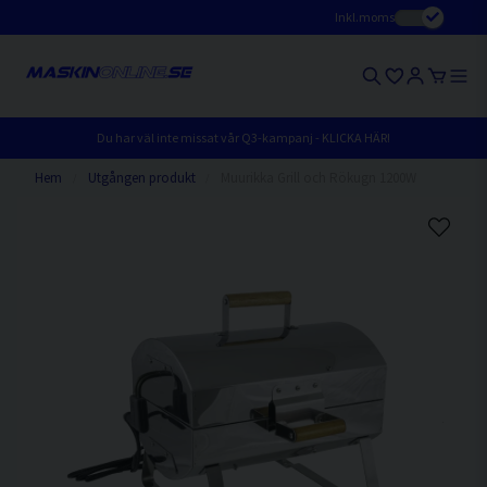
Inkl.moms
Du har väl inte missat vår Q3-kampanj - KLICKA HÄR!
Hem
Utgången produkt
Muurikka Grill och Rökugn 1200W