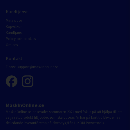
Kundtjänst
Mina sidor
Köpvillkor
Kundtjänst
Policy och cookies
Om oss
Kontakt
E-post:
support@maskinonline.se
MaskinOnline.se
MaskinOnline.se lanserades sommaren 2021 med fokus på att hjälpa till att
välja rätt produkt till jobbet som ska utföras. Vi har på kort tid blivit en av
de ledande leverantörerna på elverktyg från HiKOKI Powertools.