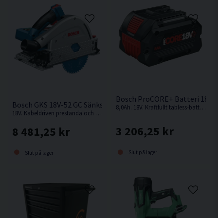
Bosch ProCORE+ Batteri 18V (
Bosch GKS 18V-52 GC Sänksåg 140mm 18V
8,0Ah. 18V. Kraftfullt tabless-batteri: mer drifttid och maximal effekt för BITURBO-verktyg
18V. Kabeldriven prestanda och överlägsen kompakthet i 18 V-klassen från Bosch
3 206,25 kr
8 481,25 kr
Slut på lager
Slut på lager