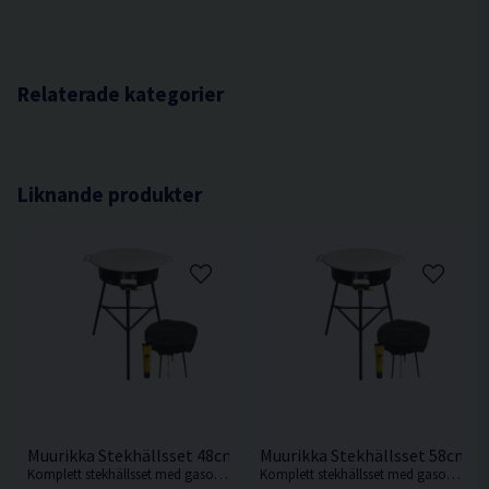
Effekt 1200 W
Storlek grill 59 x 37,2 x 44 cm
Storlek galler 43 x 25 cm
Relaterade kategorier
2 meter elsladd
Liknande produkter
Muurikka Stekhällsset 48cm Pro Inkl Lock
Muurikka Stekhällsset 58cm P
Komplett stekhällsset med gasolbrännare D350 Pro.
Komplett stekhällsset med gasolbrännare D400 Pro.