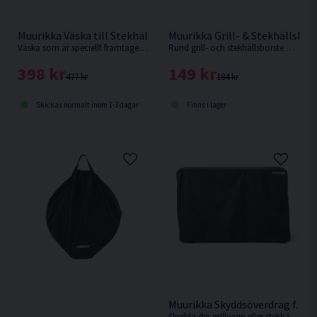
Muurikka Väska till Stekhällsset 48SL
Muurikka Grill- & Stekhällsbor
Väska som är speciellt framtagen för att passa stekhällsset 48SL
Rund grill- och stekhällsborste med ergonomiskt handtag.
398 kr
149 kr
477 kr
184 kr
Skickas normalt inom 1-3 dagar
Finns i lager
Muurikka Skyddsöverdrag f. Gr
Skydda din grillvagn eller stekhällsset 58 WG året runt med ett tåligt överdrag i vattenavvisande polyester.