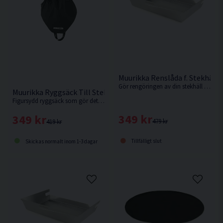
Muurikka Renslåda f. Stekhäll
Gör rengöringen av din stekhäll både enkel och effektiv. Renslådan hängs smidigt på kanten så att du lätt kan skrapa ner matrester och fett.
Muurikka Ryggsäck Till Stekhäll 38cm
Figursydd ryggsäck som gör det enkelt att ta med din stekhäll Ø38 vart du än ska.
349 kr
349 kr
479 kr
419 kr
Tillfälligt slut
Skickas normalt inom 1-3 dagar