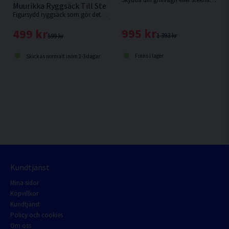
Muurikka Ryggsäck Till Stekhäll 58cm
Figursydd ryggsäck som gör det enkelt att ta med din stekhäll Ø58 vart du än ska.
995 kr
499 kr
1 393 kr
599 kr
Finns i lager
Skickas normalt inom 1-3 dagar
Kundtjänst
Mina sidor
Köpvillkor
Kundtjänst
Policy och cookies
Om oss