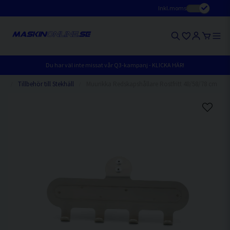
Inkl.moms
Du har väl inte missat vår Q3-kampanj - KLICKA HÄR!
hör
Tillbehör till Stekhäll
Muurikka Redskapshållare Rostfritt 48/58/78 cm