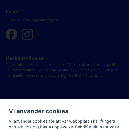
Kontakt
E-post:
support@maskinonline.se
MaskinOnline.se
MaskinOnline.se lanserades sommaren 2021 med fokus på att hjälpa till att
välja rätt produkt till jobbet som ska utföras. Vi har på kort tid blivit en av
de ledande leverantörerna på elverktyg från HiKOKI Powertools.
Vi använder cookies
Vi använder cookies för att vår webbplats skall fungera
och erbjuda dig bästa upplevelse. Bekräfta ditt samtycke