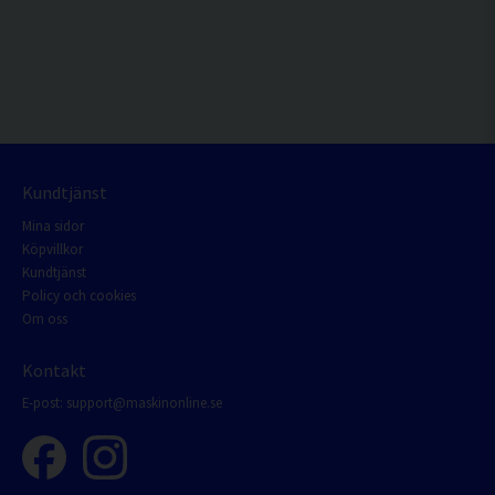
Kundtjänst
Mina sidor
Köpvillkor
Kundtjänst
Policy och cookies
Om oss
Kontakt
E-post:
support@maskinonline.se