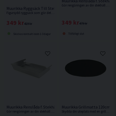
Muurikka Renslåda f. Stekhäll
Gör rengöringen av din stekhäll både enkel och effektiv. Renslådan hängs smidigt på kanten så att du lätt kan skrapa ner matrester och fett.
Muurikka Ryggsäck Till Stekhäll 38cm
Figursydd ryggsäck som gör det enkelt att ta med din stekhäll Ø38 vart du än ska.
349 kr
349 kr
479 kr
419 kr
Tillfälligt slut
Skickas normalt inom 1-3 dagar
Muurikka Renslåda f. Stekhäll 100/120cm
Muurikka Grillmatta 120cm
Gör rengöringen av din stekhäll både enkel och effektiv. Renslådan hängs smidigt på kanten så att du lätt kan skrapa ner matrester och fett.
Skydda din uteplats med en grillmatta som effektivt står emot både värme och spill.