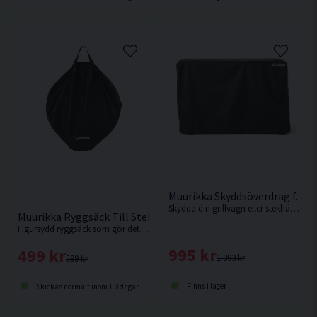
Muurikka Skyddsöverdrag f. Gr
Skydda din grillvagn eller stekhällsset 58 WG året runt med ett tåligt överdrag i vattenavvisande polyester.
Muurikka Ryggsäck Till Stekhäll 58cm
Figursydd ryggsäck som gör det enkelt att ta med din stekhäll Ø58 vart du än ska.
995 kr
499 kr
1 393 kr
599 kr
Finns i lager
Skickas normalt inom 1-3 dagar