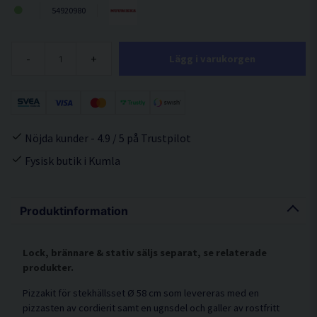
54920980
-
+
Lägg i varukorgen
Nöjda kunder - 4.9 / 5 på Trustpilot
Fysisk butik i Kumla
Produktinformation
Lock, brännare & stativ säljs separat, se relaterade
produkter.
Pizzakit för stekhällsset Ø 58 cm som levereras med en
pizzasten av cordierit samt en ugnsdel och galler av rostfritt