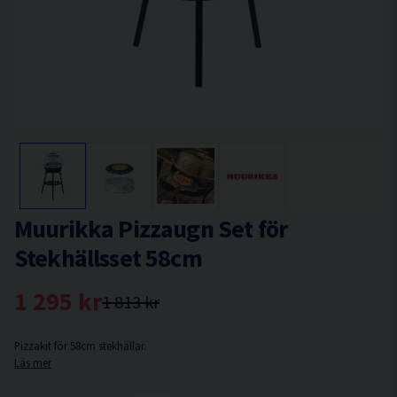
Muurikka Pizzaugn Set för
Stekhällsset 58cm
1 295 kr
1 813 kr
Pizzakit för 58cm stekhällar.
Läs mer