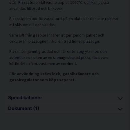
stål. Pizzastenen tål värme upp till 1000°C och kan också
användas till bröd och bakverk.
Pizzastenen bör förvaras torrt på en plats där den inte riskerar
att slås omkull och skadas.
Varm luft från gasolbrännaren stiger genom gallret och
cirkulerar i pizzaugnen, likt i en traditionell pizzaugn.
Pizzan blir jämnt gräddad och får en krispig yta med den
autentiska smaken av en stenugnsbakad pizza, tack vare
luftflödet och pizzastenen av cordierit.
För användning krävs lock, gasolbrännare och
gasolregulator som köps separat.
Specifikationer
Dokument (1)
Pizzastenens diameter: 30 cm
Pizzastenens tjocklek: 0,8 cm
anvandarmanual-
Hämta
54920980.pdf