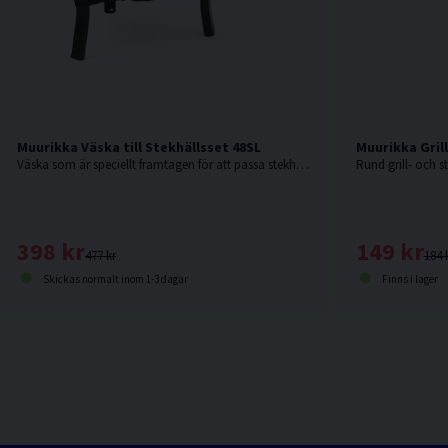
Muurikka Väska till Stekhällsset 48SL
Muurikka Gril
Väska som är speciellt framtagen för att passa stekhällsset 48SL
398 kr
149 kr
477 kr
184 
Skickas normalt inom 1-3 dagar
Finns i lager