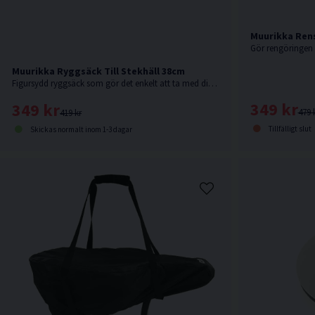
Muurikka Rens
Muurikka Ryggsäck Till Stekhäll 38cm
Figursydd ryggsäck som gör det enkelt att ta med din stekhäll Ø38 vart du än ska.
349 kr
349 kr
479 
419 kr
Tillfälligt slut
Skickas normalt inom 1-3 dagar