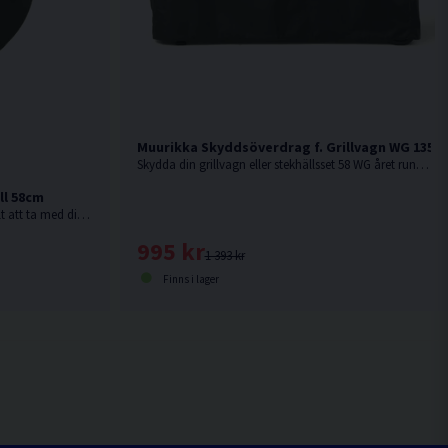
Muurikka Skyddsöverdrag f. Grillvagn WG 135c
Skydda din grillvagn eller stekhällsset 58 WG året runt med ett tåligt överdrag i vattenavvisande polyester.
ll 58cm
Figursydd ryggsäck som gör det enkelt att ta med din stekhäll Ø58 vart du än ska.
995 kr
1 393 kr
Finns i lager