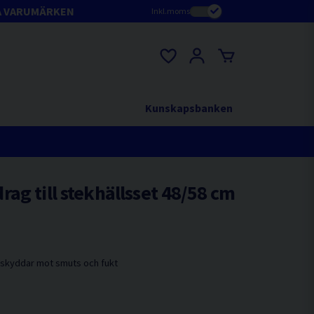
A VARUMÄRKEN
Inkl.moms
Kunskapsbanken
ag till stekhällsset 48/58 cm
m skyddar mot smuts och fukt