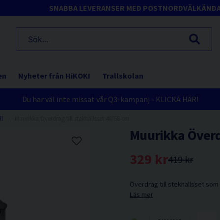
SNABBA LEVERANSER MED POSTNORD
VÄLKÄND
en
Nyheter från HiKOKI
Trallskolan
Du har väl inte missat vår Q3-kampanj - KLICKA HÄR!
ll
Muurikka Överdrag till stekhällsset 48/58 cm
Muurikka Överdr
329 kr
419 kr
Överdrag till stekhällsset so
Läs mer