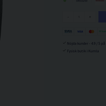
54910200
-
+
Nöjda kunder - 4.9 / 5 på
Fysisk butik i Kumla