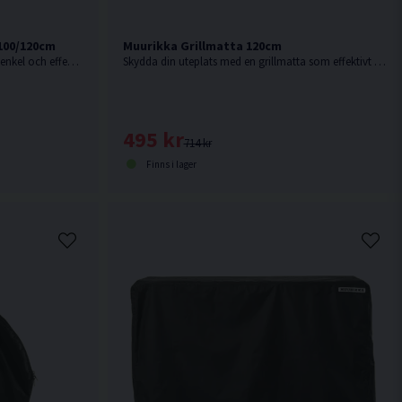
 100/120cm
Muurikka Grillmatta 120cm
Gör rengöringen av din stekhäll både enkel och effektiv. Renslådan hängs smidigt på kanten så att du lätt kan skrapa ner matrester och fett.
Skydda din uteplats med en grillmatta som effektivt står emot både värme och spill.
495 kr
714 kr
Finns i lager