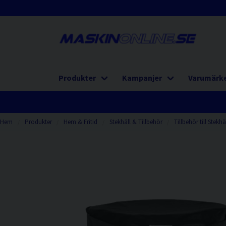
Produkter
Kampanjer
Varumärk
Hem
Produkter
Hem & Fritid
Stekhäll & Tillbehör
Tillbehör till Stekhä