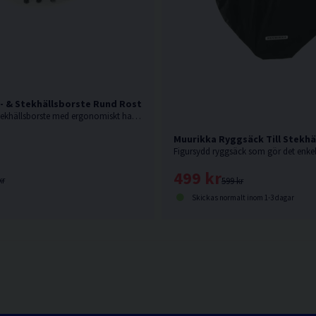
l- & Stekhällsborste Rund Rostfritt/ask
Rund grill- och stekhällsborste med ergonomiskt handtag.
Muurikka Ryggsäck Till Stekhä
499 kr
kr
599 kr
Skickas normalt inom 1-3 dagar