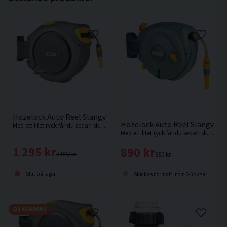
Hozelock Auto Reel Slangvinda 25m
Hozelock Auto Reel Slangvind
Med ett litet ryck får du sedan skiktningsmekanismen att sakta och prydligt vinda upp slangen igen, utan veck eller knutar som kräver arbete.
Med ett litet ryck får du sedan skiktningsmekanismen att sakta och prydligt vinda upp slangen igen, utan veck eller knutar som kräver arbete.
1 295 kr
890 kr
2 027 kr
990 kr
Slut på lager
Skickas normalt inom 2-5 dagar
Q3 KAMPANJ