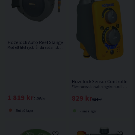
Hozelock Auto Reel Slangvinda 40m
Med ett litet ryck får du sedan skiktningsmekanismen att sakta och prydligt vinda upp slangen igen, utan veck eller knutar som kräver arbete.
Hozelock Sensor Controller Pl
Elektronisk bevattningskontroll från Hozelock.
1 819 kr
829 kr
2 495 kr
924 kr
Slut på lager
Finns i lager