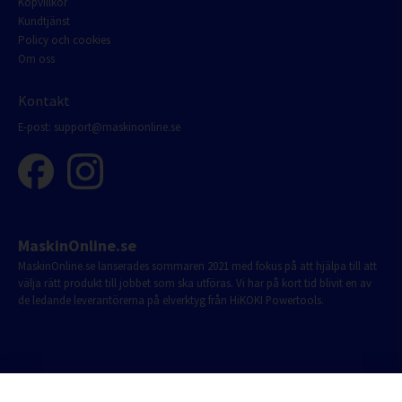
Köpvillkor
Kundtjänst
Policy och cookies
Om oss
Kontakt
E-post:
support@maskinonline.se
MaskinOnline.se
MaskinOnline.se lanserades sommaren 2021 med fokus på att hjälpa till att
välja rätt produkt till jobbet som ska utföras. Vi har på kort tid blivit en av
de ledande leverantörerna på elverktyg från HiKOKI Powertools.