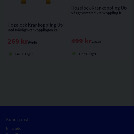
Hozelock Krankoppling Utomh
Väggmonterad krankoppling från Hozelock med möjlighet att ansluta upp till fyra vattenslangar.
Hozelock Krankoppling Utomhus 2-vägs
Med tvåvägskrankopplingen kan du koppla två bevattningsenheter eller slangar direkt till en utomhuskran.
499 kr
269 kr
709 kr
349 kr
Finns i Lager
Finns i Lager
Kundtjänst
Mina sidor