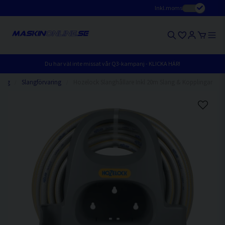
Inkl.moms
Du har väl inte missat vår Q3-kampanj - KLICKA HÄR!
ning
Slangförvaring
Hozelock Slanghållare Inkl 20m Slang & Kopplingar