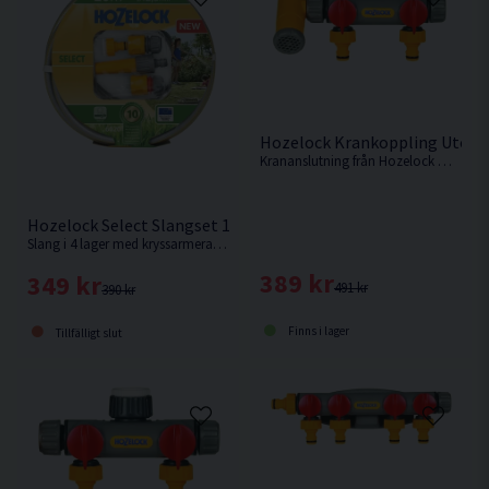
Hozelock Krankoppling Utom
Krananslutning från Hozelock med möjlighet att ansluta två vattenslangar. Samt möjlighet för påfyllning av vattenkanna eller hink.
Hozelock Select Slangset 12,5mm 20m
Slang i 4 lager med kryssarmerad förstärkning. 10 års garanti.
389 kr
349 kr
491 kr
390 kr
Finns i lager
Tillfälligt slut