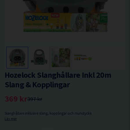
Hozelock Slanghållare Inkl 20m
Slang & Kopplingar
369 kr
397 kr
Slanghållare inklusive slang, kopplingar och munstycke.
Läs mer