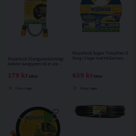
Hozelock Super Tricoflex Ult
Hozelock Slanganslutningsset 1,5m
Slang i 5 lager med trikåarmerad förstärkning. 30 års garanti!
Ansluter slangsystem till en utsides kran.
639 kr
179 kr
708 kr
239 kr
Finns i lager
Finns i lager