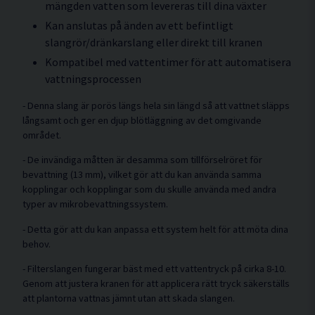
mängden vatten som levereras till dina växter
Kan anslutas på änden av ett befintligt
slangrör/dränkarslang eller direkt till kranen
Kompatibel med vattentimer för att automatisera
vattningsprocessen
- Denna slang är porös längs hela sin längd så att vattnet släpps
långsamt och ger en djup blötläggning av det omgivande
området.
- De invändiga måtten är desamma som tillförselröret för
bevattning (13 mm), vilket gör att du kan använda samma
kopplingar och kopplingar som du skulle använda med andra
typer av mikrobevattningssystem.
- Detta gör att du kan anpassa ett system helt för att möta dina
behov.
- Filterslangen fungerar bäst med ett vattentryck på cirka 8-10.
Genom att justera kranen för att applicera rätt tryck säkerställs
att plantorna vattnas jämnt utan att skada slangen.