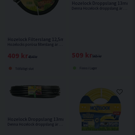
Hozelock Droppslang 13mm 
Denna Hozelock droppslang är en 13 mm droppledning, med integrerade droppar jämnt fördelade var 30:e cm längs slangens längd.
Hozelock Filterslang 12,5mm 15m
Hozelocks porösa filterslang är lätt att använda och ett av de enklaste sätten att skapa ett bevattningssystem var som helst i trädgården.
509 kr
409 kr
565 kr
454 kr
Finns i Lager
Tillfälligt slut
Hozelock Droppslang 13mm 25m
Denna Hozelock droppslang är en 13 mm droppledning, med integrerade droppar jämnt fördelade var 30:e cm längs slangens längd.