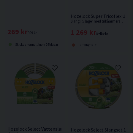
Hozelock Super Tricoflex Ult
Slang i 5 lager med trikåarmerad förstärkning. 30 års garanti!
269 kr
1 269 kr
309 kr
1 415 kr
Skickas normalt inom 2-5 dagar
Tillfälligt slut
Hozelock Select Vattenslang 12,5mm 20m
Hozelock Select Slangset 12