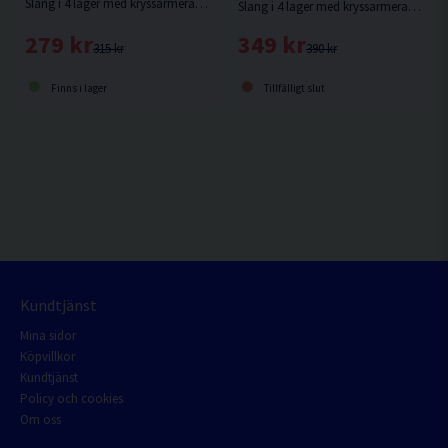
Slang i 4 lager med kryssarmerad förstärkning. 10 års garanti.
Slang i 4 lager med kryssarmerad förstärkning. 10 års garanti.
279 kr
349 kr
315 kr
390 kr
Finns i lager
Tillfälligt slut
Kundtjänst
Mina sidor
Köpvillkor
Kundtjänst
Policy och cookies
Om oss