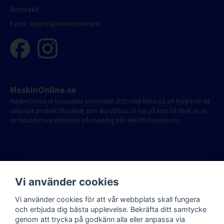
Kontakt
E-post:
support@maskinonline.se
MaskinOnline.se
MaskinOnline.se lanserades sommaren 2021 med fokus på att hjälpa till att
välja rätt produkt till jobbet som ska utföras. Vi har på kort tid blivit en av
de ledande leverantörerna på elverktyg från HiKOKI Powertools.
Vi använder cookies
Vi använder cookies för att vår webbplats skall fungera
och erbjuda dig bästa upplevelse. Bekräfta ditt samtycke
genom att trycka på godkänn alla eller anpassa via