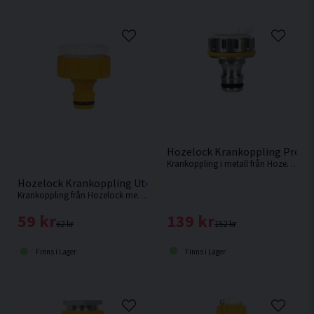
Hozelock Krankoppling Pro Ut
Krankoppling i metall från Hozelock med adapter för att passa till både 21 mm och 26,5mm (1/2″ BSP och 3/4″ BSP) för gängade utomhuskranar.
Hozelock Krankoppling Utomhus 1/2" & 3/4"
Krankoppling från Hozelock med adapter för att passa till både 21 mm och 26,5mm (1/2″ BSP och 3/4″ BSP) för gängade utomhuskranar.
139 kr
59 kr
152 kr
62 kr
Finns i Lager
Finns i Lager