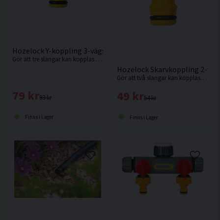
Hozelock Y-koppling 3-vägs
Gör att tre slangar kan kopplas ihop för att förlänga ett bevattningssystem.
Hozelock Skarvkoppling 2-väg
Gör att två slangar kan kopplas ihop med hjälp av två slangkopplingar.
79 kr
49 kr
93 kr
54 kr
Finns i Lager
Finns i Lager