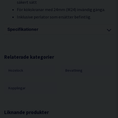
säkert sätt
För kökskranar med 24mm (M24) invändig gänga.
Inklusive perlator som ersätter befintlig.
Specifikationer
Passar till kran med 24 mm inv. gänga
Krantyp invändigt gängad
Kranens plats Inomhus
Relaterade kategorier
Antal utlopp Enkel
Hozelock
Bevattning
Material Metall & Plast
Kopplingar
Liknande produkter