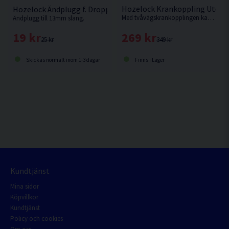
Hozelock Krankoppling Utomh
Hozelock Ändplugg f. Droppslang 13mm 1-pack
Med tvåvägskrankopplingen kan du koppla två bevattningsenheter eller slangar direkt till en utomhuskran.
Ändplugg till 13mm slang.
269 kr
19 kr
349 kr
25 kr
Finns i Lager
Skickas normalt inom 1-3 dagar
Kundtjänst
Mina sidor
Köpvillkor
Kundtjänst
Policy och cookies