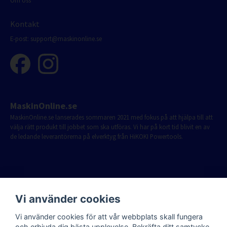
Om oss
Kontakt
E-post:
support@maskinonline.se
MaskinOnline.se
MaskinOnline.se lanserades sommaren 2021 med fokus på att hjälpa till att
välja rätt produkt till jobbet som ska utföras. Vi har på kort tid blivit en av
de ledande leverantörerna på elverktyg från HiKOKI Powertools.
Vi använder cookies
Vi använder cookies för att vår webbplats skall fungera
och erbjuda dig bästa upplevelse. Bekräfta ditt samtycke