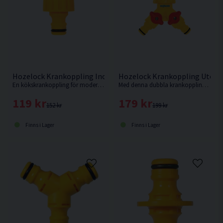
Hozelock Krankoppling Inomhus f. 22mm utv. gänga
Hozelock Krankoppling Utomh
En kökskrankoppling för moderna kranar, med inbyggd luftare och ett 22 mm honmunstycke för krananslutning.
Med denna dubbla krankoppling från Hozelock kan två slangar kopplas till en enda kran. Kan även användas som Y-koppling.
119 kr
179 kr
152 kr
199 kr
Finns i Lager
Finns i Lager