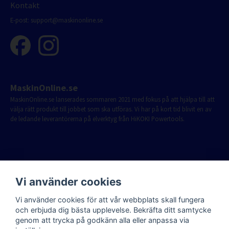
Kontakt
E-post:
support@maskinonline.se
MaskinOnline.se
MaskinOnline.se lanserades sommaren 2021 med fokus på att hjälpa till att
välja rätt produkt till jobbet som ska utföras. Vi har på kort tid blivit en av
de ledande leverantörerna på elverktyg från HiKOKI Powertools.
Vi använder cookies
Vi använder cookies för att vår webbplats skall fungera
och erbjuda dig bästa upplevelse. Bekräfta ditt samtycke
genom att trycka på godkänn alla eller anpassa via