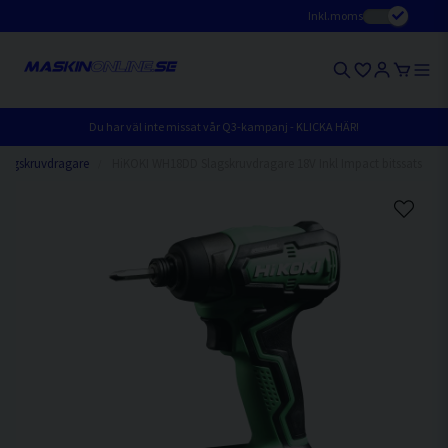
Inkl.moms
Du har väl inte missat vår Q3-kampanj - KLICKA HÄR!
Slagskruvdragare
HiKOKI WH18DD Slagskruvdragare 18V Inkl Impact bitssats