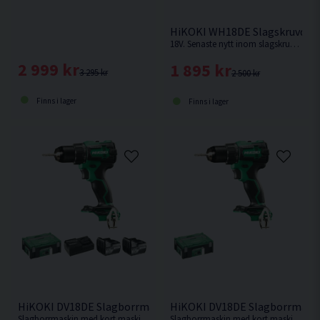
HiKOKI WH18DE Slagskruvdrag
18V. Senaste nytt inom slagskruvdragare från HiKOKI. Levereras utan batteri, laddare och låda men med manual.
2 999 kr
1 895 kr
3 295 kr
2 500 kr
Finns i lager
Finns i lager
HiKOKI DV18DE Slagborrmaskin 18V (2x5,0Ah)
HiKOKI DV18DE Slagborrmaski
Slagborrmaskin med kort maskinkropp och enastående balans. Ersättare till DV18DBSL.
Slagborrmaskin med kort maskinkropp och enastående balans. Levereras utan batteri & laddare. Ersättare till DV18DBSL.