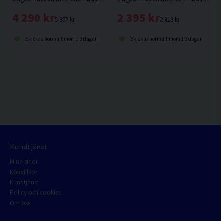
4 290 kr
2 395 kr
5 307 kr
2 813 kr
Skickas normalt inom 1-3 dagar
Skickas normalt inom 1-3 dagar
Kundtjänst
Mina sidor
Köpvillkor
Kundtjänst
Policy och cookies
Om oss