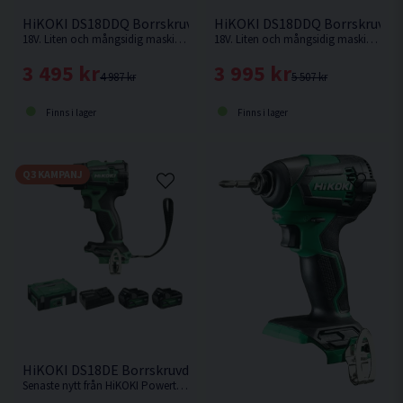
HiKOKI DS18DDQ Borrskruvdragare 18V (2x2,0Ah)
HiKOKI DS18DDQ Borrskruvdrag
18V. Liten och mångsidig maskin med fyra chuckar i kompakt maskinkropp ger maximal åtkomst i trånga utrymmen.
18V. Liten och mångsidig maskin med fyra chuckar i kompakt maskinkropp ger maximal åtkomst i trånga utrymmen.
3 495 kr
3 995 kr
4 987 kr
5 507 kr
Finns i lager
Finns i lager
Q3 KAMPANJ
HiKOKI DS18DE Borrskruvdragare 18V (2x5,0Ah) Inkl 32 delars 
Senaste nytt från HiKOKI Powertools. Borrskruvdragare med kort maskinkropp och enastående balans med inbyggd säkerhetsfunktion mot "Kick back" Den bästa proffsborrskruvdragaren från HiKOKI !