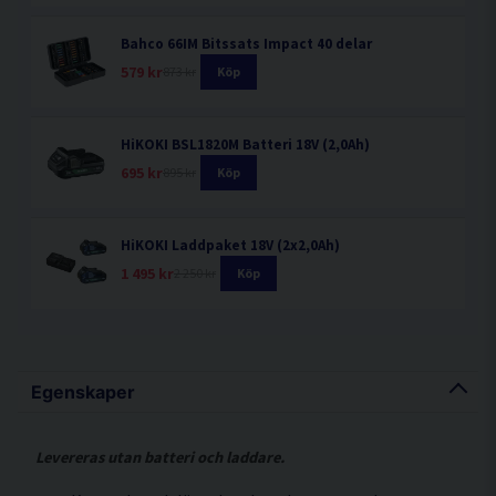
Bahco 66IM Bitssats Impact 40 delar
579 kr
873 kr
Köp
HiKOKI BSL1820M Batteri 18V (2,0Ah)
695 kr
895 kr
Köp
HiKOKI Laddpaket 18V (2x2,0Ah)
1 495 kr
2 250 kr
Köp
Egenskaper
Levereras utan batteri och laddare.