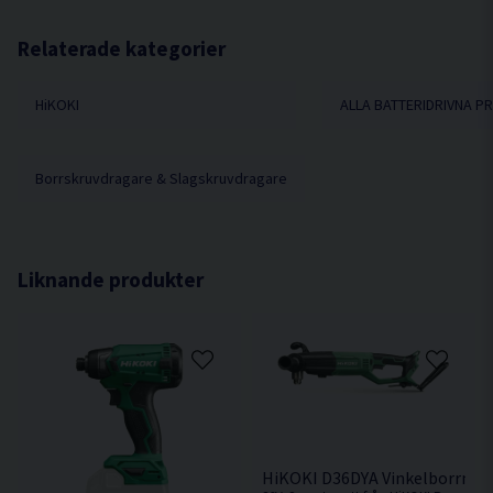
Verktygsfäste 1/4"
Kapacitet standardbult M14
Relaterade kategorier
Kapacitet specialbult M12
HiKOKI
ALLA BATTERIDRIVNA 
Skruvkapacitet 8 mm
Varvtal obelastad 0-3200/min
Slagtal obelastad 0-4000/min
Borrskruvdragare & Slagskruvdragare
Max moment 140 Nm
Vibrationsnivå m/s² (3D) 13
Ljudtrycksnivå dB(A) 89
Liknande produkter
Ljudeffekt dB(A) 100
Dimension (L x H) (L) 134 mm
Vikt u/batteri 0,8 kg
HiKOKI D36DYA Vinkelborrmas