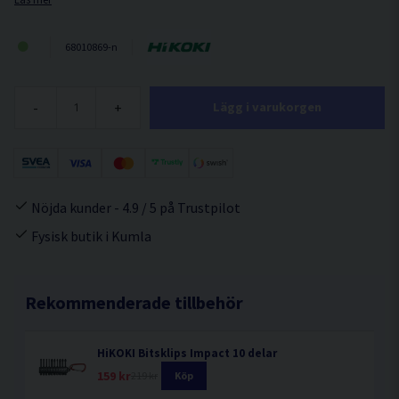
68010869-n
-
+
Lägg i varukorgen
Nöjda kunder - 4.9 / 5 på Trustpilot
Fysisk butik i Kumla
Rekommenderade tillbehör
HiKOKI Bitsklips Impact 10 delar
159 kr
219 kr
Köp