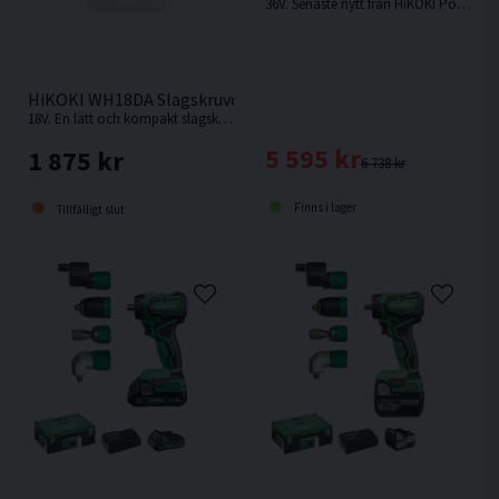
36V. Senaste nytt från HiKOKI Powertools. Kraftfull vinkelborrmaskin med kolborstfri motor. Levereras utan batteri & laddare i kartong.
HiKOKI WH18DA Slagskruvdragare 18V
18V. En lätt och kompakt slagskruvdragare med längd och vikt som en 12V maskin. Levereras utan batteri och laddare.
5 595 kr
1 875 kr
6 738 kr
Finns i lager
Tillfälligt slut