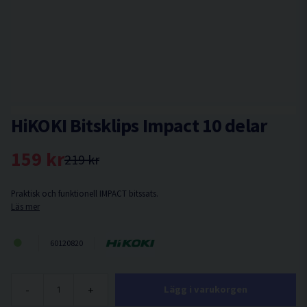
HiKOKI Bitsklips Impact 10 delar
159 kr
219 kr
Praktisk och funktionell IMPACT bitssats.
Läs mer
60120820
-
+
Lägg i varukorgen