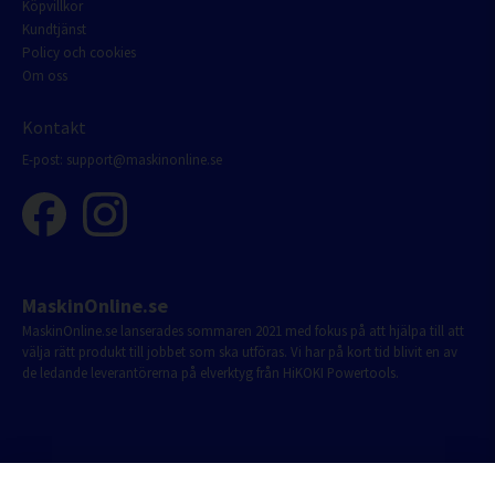
Köpvillkor
Kundtjänst
Policy och cookies
Om oss
Kontakt
E-post:
support@maskinonline.se
MaskinOnline.se
MaskinOnline.se lanserades sommaren 2021 med fokus på att hjälpa till att
välja rätt produkt till jobbet som ska utföras. Vi har på kort tid blivit en av
de ledande leverantörerna på elverktyg från HiKOKI Powertools.