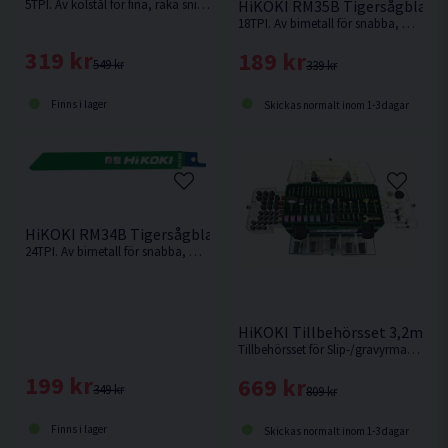
5TPI. Av kolstål för fina, raka snitt i mjuka material som t.ex mjukt trä.
HiKOKI RM35B Tigersågblad M
18TPI. Av bimetall för snabba, medelgrova till grova snitt i t.ex. hårt och mjukt trä, metall, legeringar etc.
319 kr
189 kr
549 kr
339 kr
Finns i lager
Skickas normalt inom 1-3 dagar
HiKOKI RM34B Tigersågblad Metall 150mm 5-pack
24TPI. Av bimetall för snabba, medelgrova till grova snitt i t.ex. hårt och mjukt trä, metall, legeringar etc.
HiKOKI Tillbehörsset 3,2mm 3
Tillbehörsset för Slip-/gravyrmaskiner, 389delar
199 kr
669 kr
349 kr
809 kr
Finns i lager
Skickas normalt inom 1-3 dagar