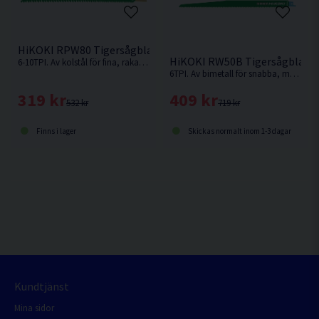
HiKOKI RPW80 Tigersågblad Trä 200mm 5-pack
HiKOKI RW50B Tigersågblad U
6-10TPI. Av kolstål för fina, raka snitt i mjuka material som t.ex mjukt trä, kryssfanér etc.
6TPI. Av bimetall för snabba, medelgrova till grova snitt i t.ex. hårt och mjukt trä, aluminium, plast och legeringar.
319 kr
409 kr
532 kr
719 kr
Finns i lager
Skickas normalt inom 1-3 dagar
Kundtjänst
Mina sidor