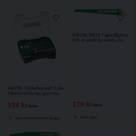
HiKOKI RW10 Tigersågblad Tr
6TPI. Av kolstål för snabba, medelgrova till grova snitt i t.ex hårt och mjukt trä, plast och legeringar.
HiKOKI Tillbehörsset 3,2mm 200 delar
Tillbehörsset för Slip-/gravyrmaskiner, 220 delar
179 kr
359 kr
293 kr
413 kr
Finns i lager
Skickas normalt inom 1-3 dagar