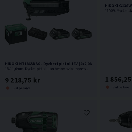
HiKOKI G13SWA
HiKOKI NT1865DBSL Dyckertpistol 18V (2x2,0Ah)
18V. 1,6mm. Dyckertpistol utan behov av kompressor, slang eller gas.
1 856,25
9 218,75 kr
Slut på lager
Slut på lager