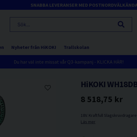
SNABBA LEVERANSER MED POSTNORD
VÄLKÄND
en
Nyheter från HiKOKI
Trallskolan
Du har väl inte missat vår Q3-kampanj - KLICKA HÄR!
HiKOKI WH18DBD
8 518,75 kr
18V. Kraftfull Slagskruvdragare
Läs mer