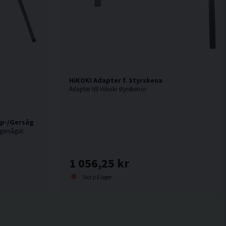
HiKOKI Adapter f. Styrskena
Adapter till Hikoki styrskenor.
ap-/Gersåg
gersågar.
1 056,25 kr
Slut på lager