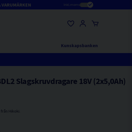
A VARUMÄRKEN
Inkl.moms
Kunskapsbanken
L2 Slagskruvdragare 18V (2x5,0Ah)
 från Hikoki.