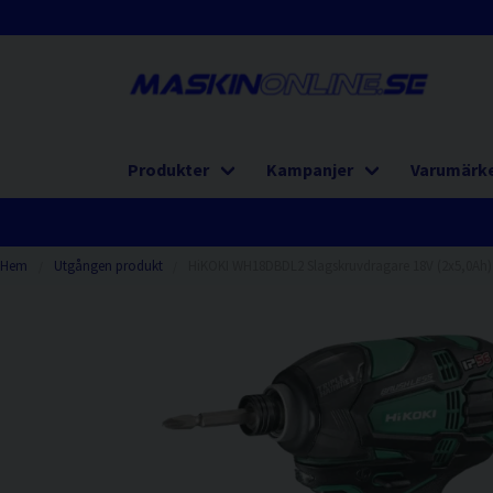
Produkter
Kampanjer
Varumärk
Hem
Utgången produkt
HiKOKI WH18DBDL2 Slagskruvdragare 18V (2x5,0Ah)