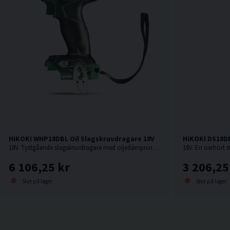
HiKOKI WHP18DBL Oil Slagskruvdragare 18V
HiKOKI DS18D
18V. Tystgående slagskruvdragare med oljedämpning, perfekt i bullerkänsliga miljöer.
6 106,25 kr
3 206,25
Slut på lager
Slut på lager