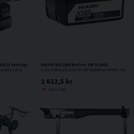
DL2) Verktygspaket 18V (2x5,0Ah)
HiKOKI BSL1850 Batteri 18V (5,0Ah)
18V. Smart verktygspaket med 2 st kompakta och kraftfulla 18V batteriverktyg.
Li-Ion batteri på 5,0Ah för 18V Sladdlösa HiKOKI / Hitachi maskiner med Slide batterifäste.
1 612,5 kr
Slut på lager