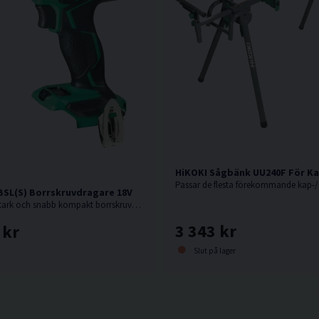
HiKOKI Sågbänk UU240F För K
Passar de flesta förekommande kap-/
BSL(S) Borrskruvdragare 18V
18V. En oerhört stark och snabb kompakt borrskruvdragare från Hikoki.
3 343 kr
 kr
Slut på lager