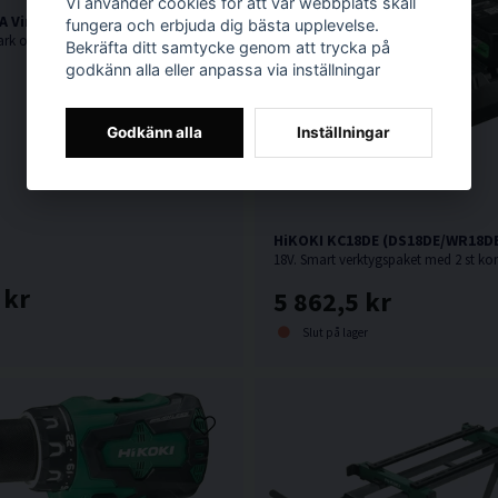
Vi använder cookies för att vår webbplats skall
 Vinkelslip 125mm (1100W)
fungera och erbjuda dig bästa upplevelse.
1100W. Mycket stark och kompakt vinkelslip från HiKOKI.
Bekräfta ditt samtycke genom att trycka på
godkänn alla eller anpassa via inställningar
Godkänn alla
Inställningar
HiKOKI KC18DE (DS18DE/WR18DB
 kr
5 862,5 kr
Slut på lager