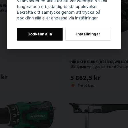
Vi använder cookies för att vår webbplats skall
 Vinkelslip 125mm (1100W)
fungera och erbjuda dig bästa upplevelse.
1100W. Mycket stark och kompakt vinkelslip från HiKOKI.
Bekräfta ditt samtycke genom att trycka på
godkänn alla eller anpassa via inställningar
Godkänn alla
Inställningar
HiKOKI KC18DE (DS18DE/WR18DB
 kr
5 862,5 kr
Slut på lager