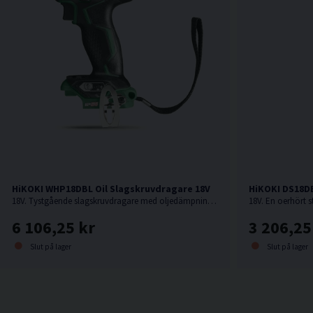
HiKOKI WHP18DBL Oil Slagskruvdragare 18V
HiKOKI DS18D
18V. Tystgående slagskruvdragare med oljedämpning, perfekt i bullerkänsliga miljöer.
6 106,25 kr
3 206,25
Slut på lager
Slut på lager