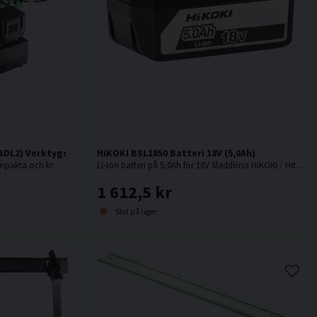
DL2) Verktygspaket 18V (2x5,0Ah)
HiKOKI BSL1850 Batteri 18V (5,0Ah)
18V. Smart verktygspaket med 2 st kompakta och kraftfulla 18V batteriverktyg.
Li-Ion batteri på 5,0Ah för 18V Sladdlösa HiKOKI / Hitachi maskiner med Slide batterifäste.
1 612,5 kr
Slut på lager