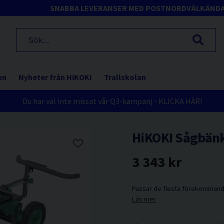
SNABBA LEVERANSER MED POSTNORD
VÄLKÄND
en
Nyheter från HiKOKI
Trallskolan
Du har väl inte missat vår Q3-kampanj - KLICKA HÄR!
HiKOKI Sågbänk
3 343 kr
Passar de flesta förekommand
Läs mer