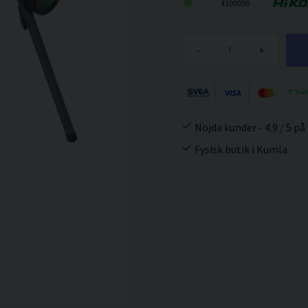
4100090
-
+
Nöjda kunder - 4.9 / 5 på
Fysisk butik i Kumla