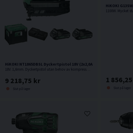
HiKOKI G13SWA
HiKOKI NT1865DBSL Dyckertpistol 18V (2x2,0Ah)
18V. 1,6mm. Dyckertpistol utan behov av kompressor, slang eller gas.
1 856,25
9 218,75 kr
Slut på lager
Slut på lager