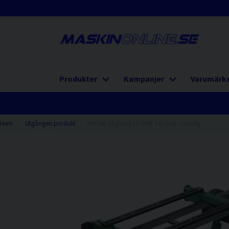
Produkter
Kampanjer
Varumärk
Hem
Utgången produkt
HiKOKI Sågbänk UU240F För Kap-/Gersåg