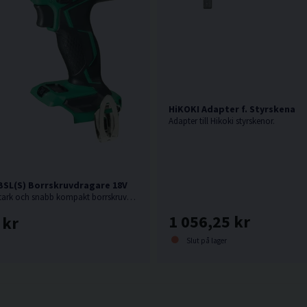
HiKOKI Adapter f. Styrskena
Adapter till Hikoki styrskenor.
BSL(S) Borrskruvdragare 18V
18V. En oerhört stark och snabb kompakt borrskruvdragare från Hikoki.
1 056,25 kr
 kr
Slut på lager