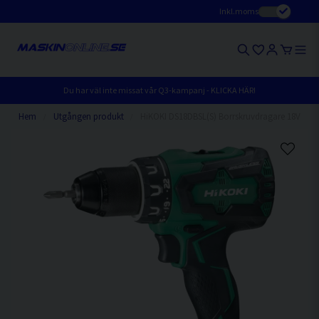
Inkl.moms
Du har väl inte missat vår Q3-kampanj - KLICKA HÄR!
Hem
Utgången produkt
HiKOKI DS18DBSL(S) Borrskruvdragare 18V