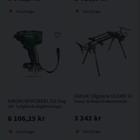
Slut på lager
Slut på lager
HiKOKI Sågbänk UU240F För K
HiKOKI WHP18DBL Oil Slagskruvdragare 18V
Passar de flesta förekommande kap-/gersågar.
18V. Tystgående slagskruvdragare med oljedämpning, perfekt i bullerkänsliga miljöer.
3 343 kr
6 106,25 kr
Slut på lager
Slut på lager