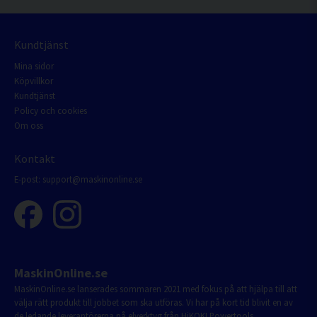
Kundtjänst
Mina sidor
Köpvillkor
Kundtjänst
Policy och cookies
Om oss
Kontakt
E-post:
support@maskinonline.se
MaskinOnline.se
MaskinOnline.se lanserades sommaren 2021 med fokus på att hjälpa till att
välja rätt produkt till jobbet som ska utföras. Vi har på kort tid blivit en av
de ledande leverantörerna på elverktyg från HiKOKI Powertools.