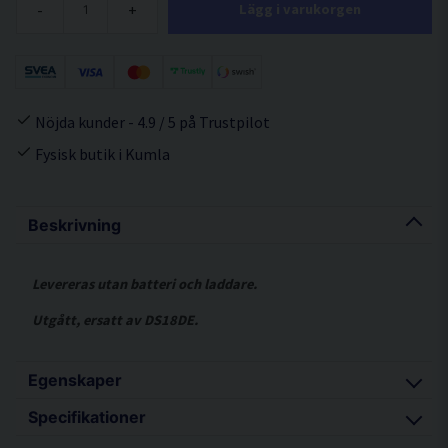
-
+
Lägg i varukorgen
Nöjda kunder - 4.9 / 5 på Trustpilot
Fysisk butik i Kumla
Beskrivning
Levereras utan batteri och laddare.
Utgått, ersatt av DS18DE.
Egenskaper
Specifikationer
En oerhört stark och snabb kompakt