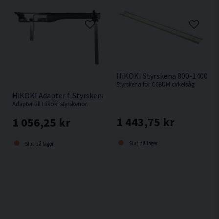
HiKOKI Styrskena 800-1400m
Styrskena för C6BUM cirkelsåg
HiKOKI Adapter f. Styrskena
Adapter till Hikoki styrskenor.
1 443,75 kr
1 056,25 kr
Slut på lager
Slut på lager