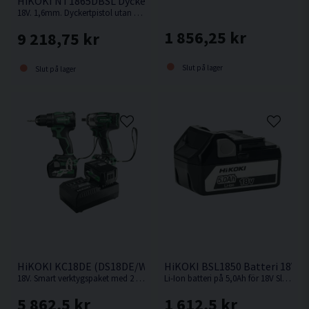
HiKOKI NT1865DBSL Dyckertpistol 18V (2x2,0Ah)
transport
18V. 1,6mm. Dyckertpistol utan behov av kompressor, slang eller gas.
1 856,25 kr
9 218,75 kr
Slut på lager
Slut på lager
HiKOKI KC18DE (DS18DE/WR18DBDL2) Verktygspaket 18V (2x
HiKOKI BSL1850 Batteri 18V (5
18V. Smart verktygspaket med 2 st kompakta och kraftfulla 18V batteriverktyg.
Li-Ion batteri på 5,0Ah för 18V Sladdlösa HiKOKI / Hitachi maskiner med Slide batterifäste.
5 862,5 kr
1 612,5 kr