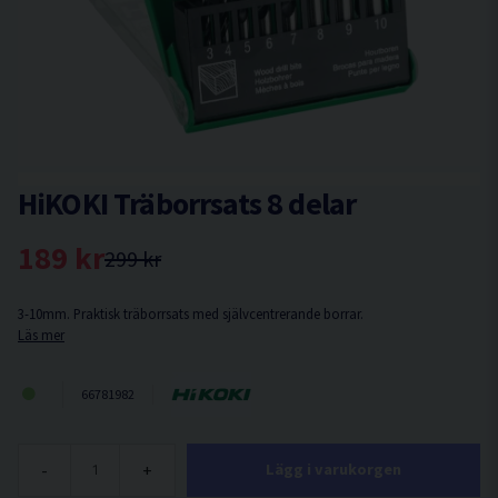
HiKOKI Träborrsats 8 delar
189 kr
299 kr
3-10mm. Praktisk träborrsats med självcentrerande borrar.
Läs mer
66781982
-
+
Lägg i varukorgen