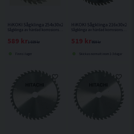
HiKOKI Sågklinga 216x30x2,3
HiKOKI Sågklinga 254x30x2,3mm 40T
Sågklinga av härdad korrosionsbeständigt stål för mycket fin sågning i hårt och mjukt trä.
Sågklinga av härdad korrosionsbeständigt stål för kapning i hårt och mjukt trä.
519 kr
589 kr
959 kr
1 039 kr
Skickas normalt inom 1-3 dagar
Finns i lager