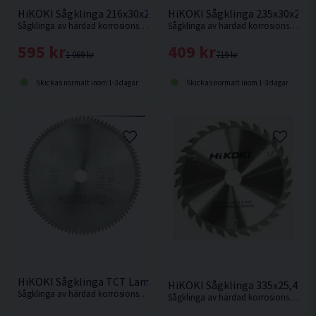
HiKOKI Sågklinga 216x30x2,3mm 60T
HiKOKI Sågklinga 235x30x2,1
Sågklinga av härdad korrosionsbeständigt stål för mycket fin sågning i hårt och mjukt trä.
Sågklinga av härdad korrosionsbeständigt stål för kapning i hårt och mjukt trä.
595 kr
409 kr
1 069 kr
719 kr
Skickas normalt inom 1-3 dagar
Skickas normalt inom 1-3 dagar
HiKOKI Sågklinga TCT Laminat Aluminium 305x30x2,8mm 96
HiKOKI Sågklinga 335x25,4x3
Sågklinga av härdad korrosionsbeständigt stål för sågning i hårda och mjuka träslag och även aluminiumsmaterialer.
Sågklinga av härdad korrosionsbeständigt stål för sågning i hårda och mjuka träslag.