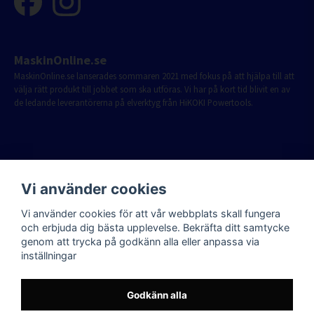
MaskinOnline.se
MaskinOnline.se lanserades sommaren 2021 med fokus på att hjälpa till att
välja rätt produkt till jobbet som ska utföras. Vi har på kort tid blivit en av
de ledande leverantörerna på elverktyg från HiKOKI Powertools.
Vi använder cookies
Vi använder cookies för att vår webbplats skall fungera
och erbjuda dig bästa upplevelse. Bekräfta ditt samtycke
genom att trycka på godkänn alla eller anpassa via
inställningar
Godkänn alla