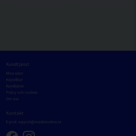
Kundtjänst
Mina sidor
Köpvillkor
Kundtjänst
Policy och cookies
Om oss
Kontakt
E-post:
support@maskinonline.se