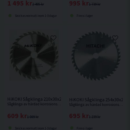
1 495 kr
995 kr
2 495 kr
1 739 kr
Skickas normalt inom 1-3 dagar
Finns i lager
HiKOKI Sågklinga 210x30x2,4mm 30T
HiKOKI Sågklinga 254x30x2,3
Sågklinga av härdad korrosionsbeständigt stål för sågning i hårt och mjukt trä.
Sågklinga av härdad korrosionsbeständigt stål för kapning i hårt och mjukt trä.
609 kr
695 kr
1 069 kr
1 239 kr
Skickas normalt inom 1-3 dagar
Finns i lager