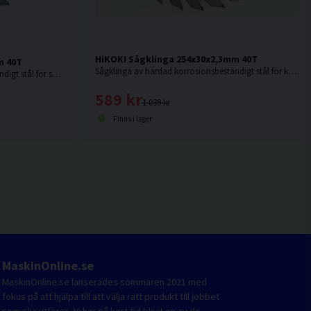
HiKOKI Sågklinga 254x30x2,3mm 40T
m 40T
Sågklinga av härdad korrosionsbeständigt stål för kapning i hårt och mjukt trä.
Sågklinga av härdad korrosionsbeständigt stål för sågning i hårt och mjukt trä.
589 kr
1 039 kr
Finns i lager
MaskinOnline.se
MaskinOnline.se lanserades sommaren 2021 med
fokus på att hjälpa till att välja rätt produkt till jobbet