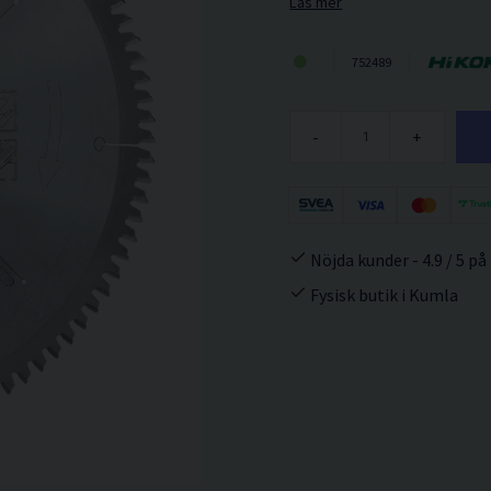
Läs mer
752489
-
+
Nöjda kunder - 4.9 / 5 på
Fysisk butik i Kumla