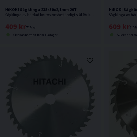
HiKOKI Sågklinga 235x30x2,1mm 20T
HiKOKI Sågkli
Sågklinga av härdad korrosionsbeständigt stål för kapning i hårt och mjukt trä.
409 kr
609 kr
719 kr
1 06
Skickas normalt inom 1-3 dagar
Skickas norma