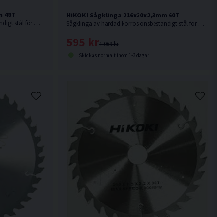
m 48T
HiKOKI Sågklinga 216x30x2,3mm 60T
Sågklinga av härdad korrosionsbeständigt stål för mycket fin sågning i hårt och mjukt trä.
Sågklinga av härdad korrosionsbeständigt stål för mycket fin sågning i hårt och mjukt trä.
595 kr
1 069 kr
Skickas normalt inom 1-3 dagar