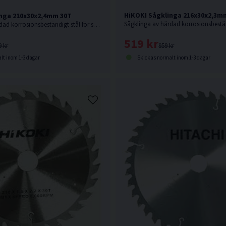
HiKOKI Sågklinga 216x30x2,3m
nga 210x30x2,4mm 30T
Sågklinga av härdad korrosionsbeständigt stål för sågning i hårt och mjukt trä.
519 kr
959 kr
9 kr
Skickas normalt inom 1-3 dagar
lt inom 1-3 dagar