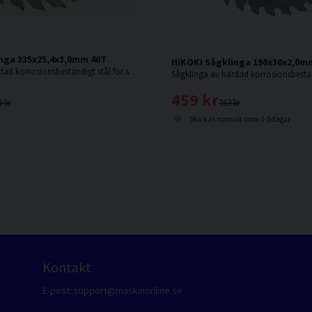
nga 335x25,4x3,0mm 40T
HiKOKI Sågklinga 190x30x2,0m
Sågklinga av härdad korrosionsbeständigt stål för sågning i hårda och mjuka träslag.
459 kr
9 kr
763 kr
Skickas normalt inom 1-3 dagar
Kontakt
E-post:
support@maskinonline.se