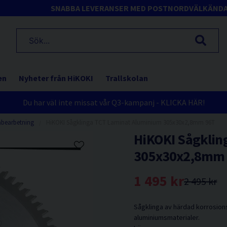
SNABBA LEVERANSER MED POSTNORD
VÄLKÄND
en
Nyheter från HiKOKI
Trallskolan
Du har väl inte missat vår Q3-kampanj - KLICKA HÄR!
äbearbetning
HiKOKI Sågklinga TCT Laminat Aluminium 305x30x2,8mm 96T
HiKOKI Sågklin
305x30x2,8mm
1 495 kr
2 495 kr
Sågklinga av härdad korrosions
aluminiumsmaterialer.