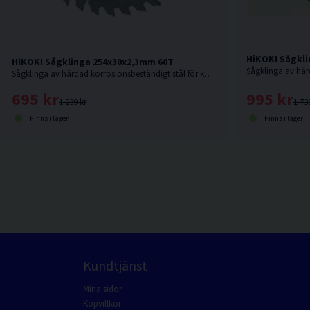
HiKOKI Sågkli
HiKOKI Sågklinga 254x30x2,3mm 60T
Sågklinga av härdad korrosionsbeständigt stål för kapning i hårt och mjukt trä.
995 kr
695 kr
1 73
1 239 kr
Finns i lager
Finns i lager
Kundtjänst
Mina sidor
Köpvillkor