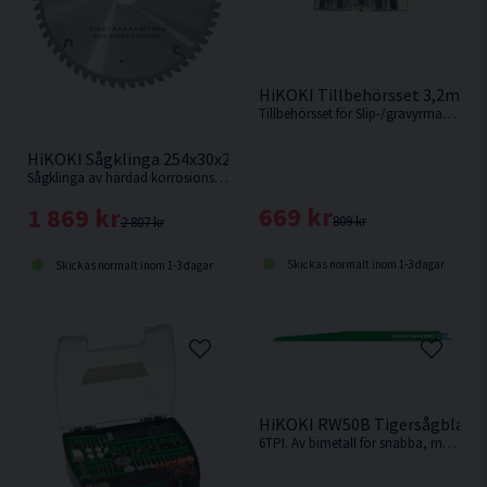
HiKOKI Tillbehörsset 3,2mm 3
Tillbehörsset för Slip-/gravyrmaskiner, 389delar
HiKOKI Sågklinga 254x30x2,6mm 80T (ALU)
Sågklinga av härdad korrosionsbeständigt stål för kapning utav aluminiumsmaterialer.
669 kr
1 869 kr
809 kr
2 807 kr
Skickas normalt inom 1-3 dagar
Skickas normalt inom 1-3 dagar
HiKOKI RW50B Tigersågblad U
6TPI. Av bimetall för snabba, medelgrova till grova snitt i t.ex. hårt och mjukt trä, aluminium, plast och legeringar.