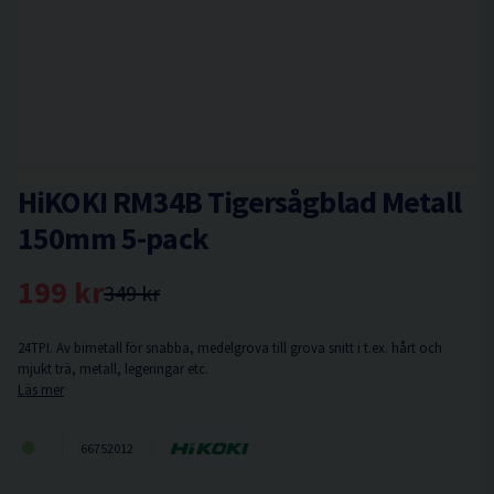
HiKOKI RM34B Tigersågblad Metall
150mm 5-pack
199 kr
349 kr
24TPI. Av bimetall för snabba, medelgrova till grova snitt i t.ex. hårt och
mjukt trä, metall, legeringar etc.
Läs mer
66752012