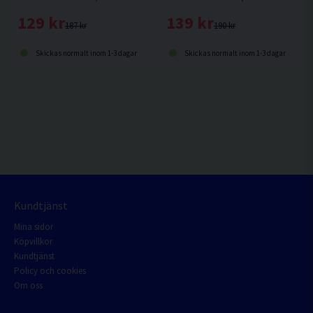
129 kr
139 kr
187 kr
190 kr
Skickas normalt inom 1-3 dagar
Skickas normalt inom 1-3 dagar
Kundtjänst
Mina sidor
Köpvillkor
Kundtjänst
Policy och cookies
Om oss