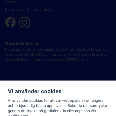
Kontakt
E-post:
support@maskinonline.se
MaskinOnline.se
MaskinOnline.se lanserades sommaren 2021 med fokus på att hjälpa till att
välja rätt produkt till jobbet som ska utföras. Vi har på kort tid blivit en av
de ledande leverantörerna på elverktyg från HiKOKI Powertools.
Vi använder cookies
Vi använder cookies för att vår webbplats skall fungera
och erbjuda dig bästa upplevelse. Bekräfta ditt samtycke
genom att trycka på godkänn alla eller anpassa via
inställningar