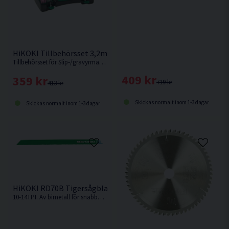
HiKOKI Tillbehörsset 3,2mm 200 delar
Tillbehörsset för Slip-/gravyrmaskiner, 220 delar
409 kr
359 kr
719 kr
413 kr
Skickas normalt inom 1-3 dagar
Skickas normalt inom 1-3 dagar
HiKOKI RD70B Tigersågblad Universal 305mm 5-pack
10-14TPI. Av bimetall för snabba, medelgrova till grova snitt i t.ex. hårt och mjukt trä, aluminium, plast och legeringar.