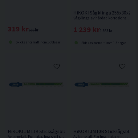
HiKOKI Sågklinga 255x30x2,4
Sågklinga av härdad korrosionsbeständigt stål för kapning utav aluminiumsmaterialer.
319 kr
1 239 kr
569 kr
1 863 kr
Skickas normalt inom 1-3 dagar
Skickas normalt inom 1-3 dagar
HiKOKI JM11B Sticksågsblad Metall 91,5x7,5mm (11-14TPI) 5
HiKOKI JM10B Sticksågsblad M
Av bimetall. För raka, fina snitt i t.ex. mjukt stål, aluminium, legeringar och plast
Av bimetall. För fina, raka snitt i kryssfaner, mjukt stål, aluminium, legeringar och plast