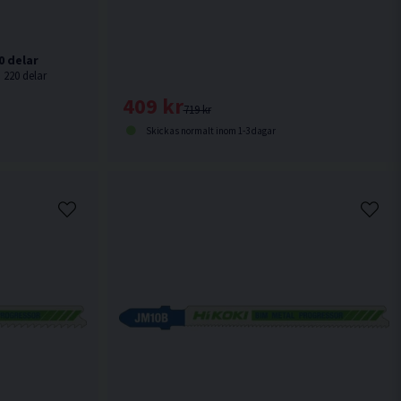
0 delar
, 220 delar
409 kr
719 kr
Skickas normalt inom 1-3 dagar