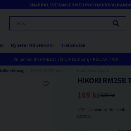
SNABBA LEVERANSER MED POSTNORD
VÄLKÄND
en
Nyheter från HiKOKI
Trallskolan
Du har väl inte missat vår Q3-kampanj - KLICKA HÄR!
tallbearbetning
HiKOKI RM35B Tigersågblad Metall 150mm 5-pack
HiKOKI RM35B T
189 kr
339 kr
18TPI. Av bimetall för snabba, m
Läs mer