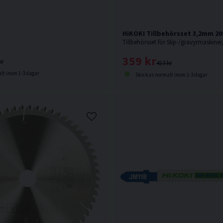
HiKOKI Tillbehörsset 3,2mm 20
Tillbehörsset för Slip-/gravyrmaskiner
359 kr
kr
413 kr
lt inom 1-3 dagar
Skickas normalt inom 1-3 dagar