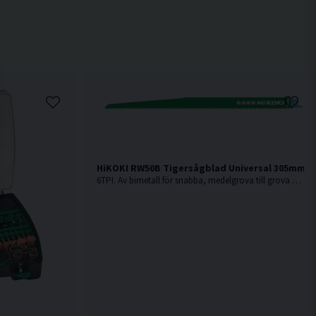
HiKOKI RW50B Tigersågblad Universal 305mm 5
6TPI. Av bimetall för snabba, medelgrova till grova snitt i t.ex. hårt och mjukt trä, aluminium, plast och legeringar.