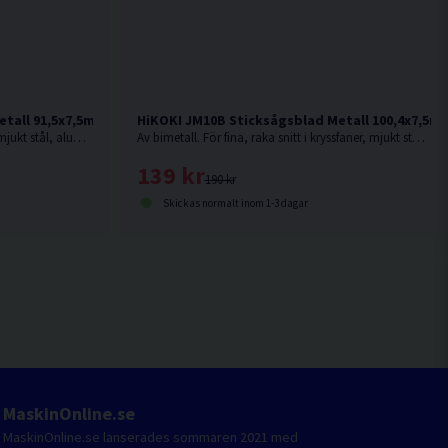
tall 91,5x7,5mm (11-14TPI) 5st
HiKOKI JM10B Sticksågsblad Metall 100,4x7,5mm
Av bimetall. För raka, fina snitt i t.ex. mjukt stål, aluminium, legeringar och plast
Av bimetall. För fina, raka snitt i kryssfaner, mjukt stål, aluminium, legeringar och plast
139 kr
190 kr
Skickas normalt inom 1-3 dagar
MaskinOnline.se
MaskinOnline.se lanserades sommaren 2021 med