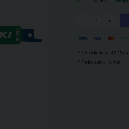
66752013
-
+
Nöjda kunder - 4.9 / 5 på
Fysisk butik i Kumla