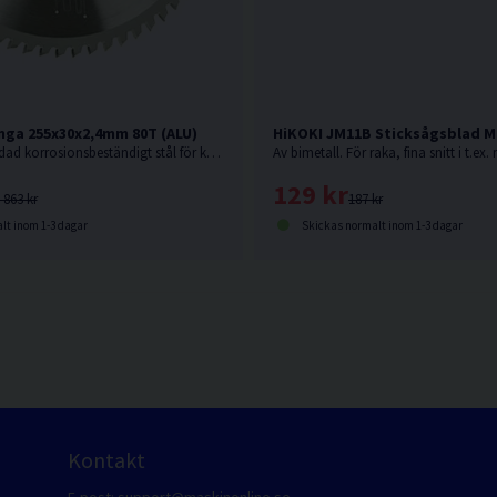
nga 255x30x2,4mm 80T (ALU)
HiKOKI JM11B Sticksågsblad Me
Sågklinga av härdad korrosionsbeständigt stål för kapning utav aluminiumsmaterialer.
129 kr
 863 kr
187 kr
lt inom 1-3 dagar
Skickas normalt inom 1-3 dagar
Kontakt