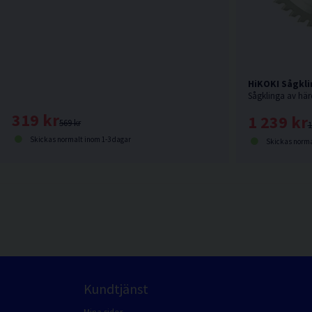
HiKOKI Sågkli
319 kr
1 239 kr
569 kr
1
Skickas normalt inom 1-3 dagar
Skickas norma
Kundtjänst