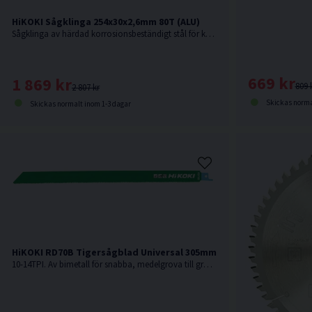
HiKOKI Sågklinga 254x30x2,6mm 80T (ALU)
Sågklinga av härdad korrosionsbeständigt stål för kapning utav aluminiumsmaterialer.
669 kr
1 869 kr
809 
2 807 kr
Skickas norma
Skickas normalt inom 1-3 dagar
HiKOKI RD70B Tigersågblad Universal 305mm 5-pack
10-14TPI. Av bimetall för snabba, medelgrova till grova snitt i t.ex. hårt och mjukt trä, aluminium, plast och legeringar.