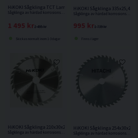
HiKOKI Sågklinga TCT Laminat Aluminium 305x30x2,8mm 96
HiKOKI Sågklinga 335x25,4x3
Sågklinga av härdad korrosionsbeständigt stål för sågning i hårda och mjuka träslag och även aluminiumsmaterialer.
Sågklinga av härdad korrosionsbeständigt stål för sågning i hårda och mjuka träslag.
1 495 kr
995 kr
2 495 kr
1 739 kr
Skickas normalt inom 1-3 dagar
Finns i lager
HiKOKI Sågklinga 210x30x2,4mm 30T
HiKOKI Sågklinga 254x30x2,3
Sågklinga av härdad korrosionsbeständigt stål för sågning i hårt och mjukt trä.
Sågklinga av härdad korrosionsbeständigt stål för kapning i hårt och mjukt trä.