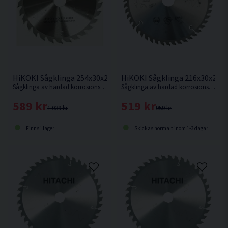
HiKOKI Sågklinga 216x30x2,3
HiKOKI Sågklinga 254x30x2,3mm 40T
Sågklinga av härdad korrosionsbeständigt stål för mycket fin sågning i hårt och mjukt trä.
Sågklinga av härdad korrosionsbeständigt stål för kapning i hårt och mjukt trä.
519 kr
589 kr
959 kr
1 039 kr
Skickas normalt inom 1-3 dagar
Finns i lager