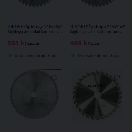
HiKOKI Sågklinga 216x30x2,3mm 60T
HiKOKI Sågklinga 235x30x2,1
Sågklinga av härdad korrosionsbeständigt stål för mycket fin sågning i hårt och mjukt trä.
Sågklinga av härdad korrosionsbeständigt stål för kapning i hårt och mjukt trä.
595 kr
409 kr
1 069 kr
719 kr
Skickas normalt inom 1-3 dagar
Skickas normalt inom 1-3 dagar