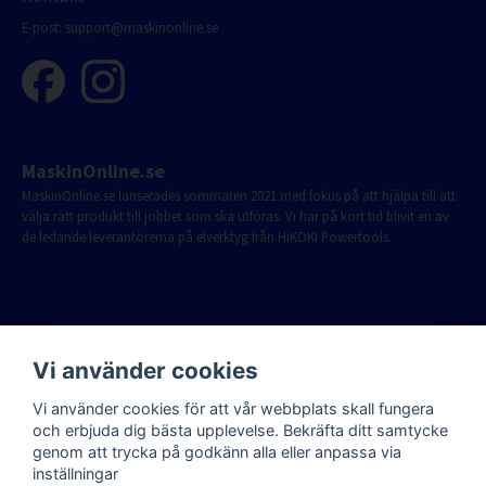
E-post:
support@maskinonline.se
MaskinOnline.se
MaskinOnline.se lanserades sommaren 2021 med fokus på att hjälpa till att
välja rätt produkt till jobbet som ska utföras. Vi har på kort tid blivit en av
de ledande leverantörerna på elverktyg från HiKOKI Powertools.
Vi använder cookies
Vi använder cookies för att vår webbplats skall fungera
och erbjuda dig bästa upplevelse. Bekräfta ditt samtycke
genom att trycka på godkänn alla eller anpassa via
inställningar