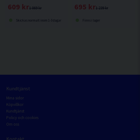
609 kr
695 kr
1 069 kr
1 239 kr
Skickas normalt inom 1-3 dagar
Finns i lager
Kundtjänst
Mina sidor
Köpvillkor
Kundtjänst
Policy och cookies
Om oss
Kontakt