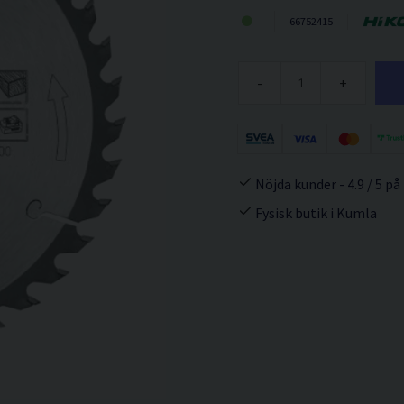
66752415
-
+
Nöjda kunder - 4.9 / 5 på
Fysisk butik i Kumla