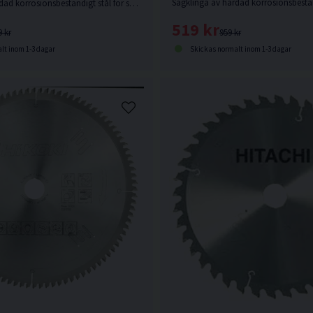
Sågklinga av härdad korrosionsbeständigt stål för sågning i hårt och mjukt trä.
519 kr
959 kr
9 kr
Skickas normalt inom 1-3 dagar
lt inom 1-3 dagar