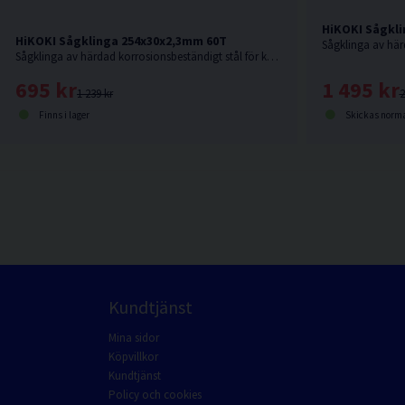
HiKOKI Sågkli
HiKOKI Sågklinga 254x30x2,3mm 60T
Sågklinga av härdad korrosionsbeständigt stål för kapning i hårt och mjukt trä.
1 495 kr
695 kr
2
1 239 kr
Skickas norma
Finns i lager
Kundtjänst
Mina sidor
Köpvillkor
Kundtjänst
Policy och cookies