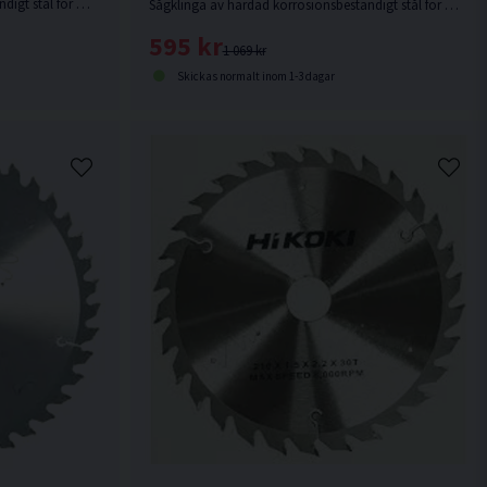
Sågklinga av härdad korrosionsbeständigt stål för mycket fin sågning i hårt och mjukt trä.
Sågklinga av härdad korrosionsbeständigt stål för mycket fin sågning i hårt och mjukt trä.
595 kr
1 069 kr
Skickas normalt inom 1-3 dagar