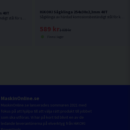
HiKOKI Sågklinga 254x30x2,3mm 40T
m 40T
Sågklinga av härdad korrosionsbeständigt stål för kapning i hårt och mjukt trä.
Sågklinga av härdad korrosionsbeständigt stål för sågning i hårt och mjukt trä.
589 kr
1 039 kr
Finns i lager
MaskinOnline.se
MaskinOnline.se lanserades sommaren 2021 med
fokus på att hjälpa till att välja rätt produkt till jobbet
som ska utföras. Vi har på kort tid blivit en av de
ledande leverantörerna på elverktyg från HiKOKI
Powertools.