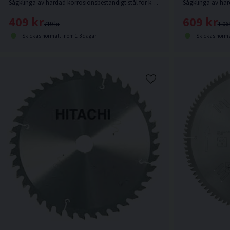
Sågklinga av härdad korrosionsbeständigt stål för kapning i hårt och mjukt trä.
409 kr
609 kr
719 kr
1 06
Skickas normalt inom 1-3 dagar
Skickas norma