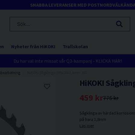
SNABBA LEVERANSER MED POSTNORD
VÄLKÄND
en
Nyheter från HiKOKI
Trallskolan
Du har väl inte missat vår Q3-kampanj - KLICKA HÄR!
äbearbetning
HiKOKI Sågklinga 165x20x1,8mm 36T
HiKOKI Sågkli
459 kr
775 kr
Sågklinga av härdad korrosions
på bara 1,8mm
Läs mer