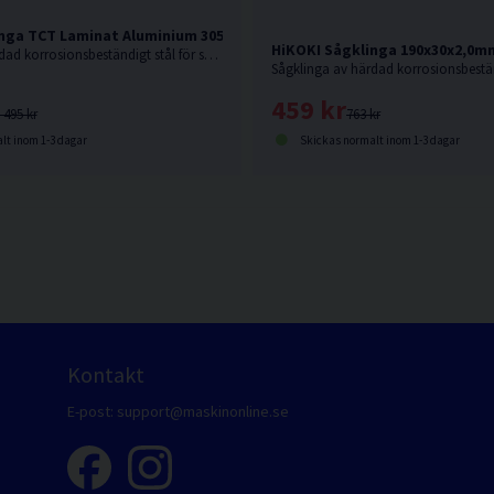
nga TCT Laminat Aluminium 305x30x2,8mm 96T
HiKOKI Sågklinga 190x30x2,0m
Sågklinga av härdad korrosionsbeständigt stål för sågning i hårda och mjuka träslag och även aluminiumsmaterialer.
459 kr
 495 kr
763 kr
lt inom 1-3 dagar
Skickas normalt inom 1-3 dagar
Kontakt
E-post:
support@maskinonline.se