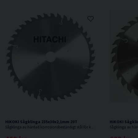
HiKOKI Sågklinga 235x30x2,1mm 20T
HiKOKI Sågkli
Sågklinga av härdad korrosionsbeständigt stål för kapning i hårt och mjukt trä.