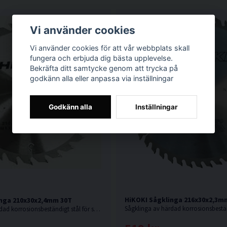
Vi använder cookies
Vi använder cookies för att vår webbplats skall
fungera och erbjuda dig bästa upplevelse.
Bekräfta ditt samtycke genom att trycka på
godkänn alla eller anpassa via inställningar
Godkänn alla
Inställningar
HiKOKI Sågklinga 216x30x2,3m
nga 210x30x2,4mm 30T
Sågklinga av härdad korrosionsbeständigt stål för sågning i hårt och mjukt trä.