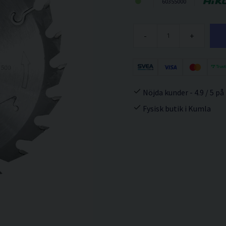
60355000
-
+
Nöjda kunder - 4.9 / 5 på
Fysisk butik i Kumla