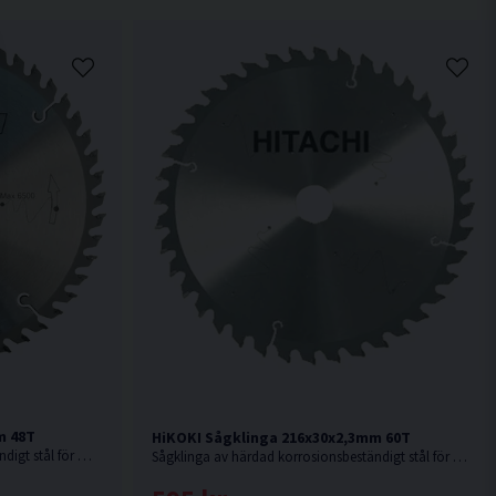
m 48T
HiKOKI Sågklinga 216x30x2,3mm 60T
Sågklinga av härdad korrosionsbeständigt stål för mycket fin sågning i hårt och mjukt trä.
Sågklinga av härdad korrosionsbeständigt stål för mycket fin sågning i hårt och mjukt trä.