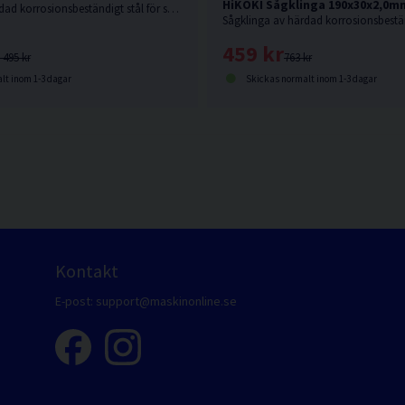
HiKOKI Sågklinga 190x30x2,0m
Sågklinga av härdad korrosionsbeständigt stål för sågning i hårda och mjuka träslag och även aluminiumsmaterialer.
459 kr
 495 kr
763 kr
lt inom 1-3 dagar
Skickas normalt inom 1-3 dagar
Kontakt
E-post:
support@maskinonline.se