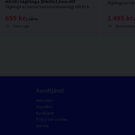
HiKOKI Sågklinga 254x30x2,3mm 60T
Sågklinga av härdad korrosionsbeständigt stål för kapning i hårt och mjukt trä.
1 495 kr
695 kr
2
1 239 kr
Skickas norma
Finns i lager
Kundtjänst
Mina sidor
Köpvillkor
Kundtjänst
Policy och cookies
Om oss