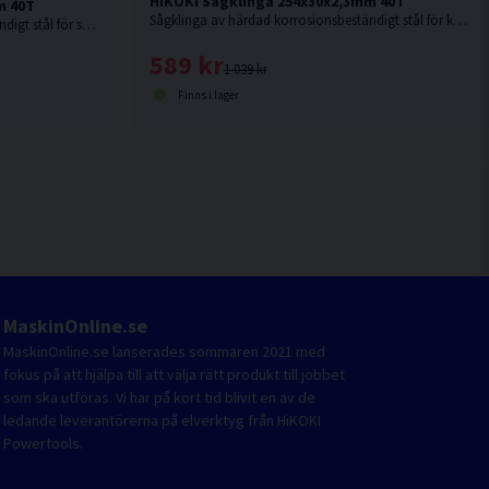
HiKOKI Sågklinga 254x30x2,3mm 40T
m 40T
Sågklinga av härdad korrosionsbeständigt stål för kapning i hårt och mjukt trä.
Sågklinga av härdad korrosionsbeständigt stål för sågning i hårt och mjukt trä.
589 kr
1 039 kr
Finns i lager
MaskinOnline.se
MaskinOnline.se lanserades sommaren 2021 med
fokus på att hjälpa till att välja rätt produkt till jobbet
som ska utföras. Vi har på kort tid blivit en av de
ledande leverantörerna på elverktyg från HiKOKI
Powertools.