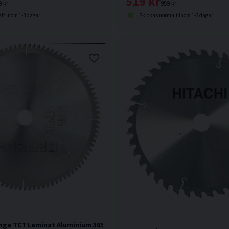
519 kr
959 kr
9 kr
Skickas normalt inom 1-3 dagar
lt inom 1-3 dagar
nga TCT Laminat Aluminium 305x30x2,8mm 96T