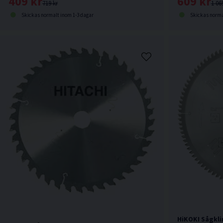
409 kr
609 kr
719 kr
1 06
Skickas normalt inom 1-3 dagar
Skickas norma
HiKOKI Sågkli