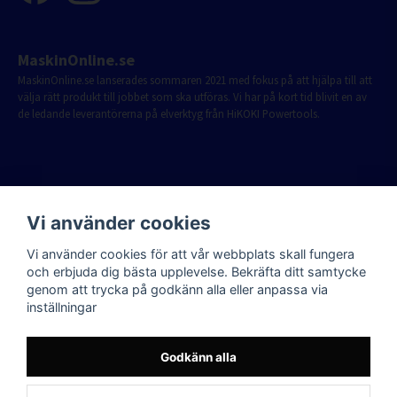
MaskinOnline.se
MaskinOnline.se lanserades sommaren 2021 med fokus på att hjälpa till att
välja rätt produkt till jobbet som ska utföras. Vi har på kort tid blivit en av
de ledande leverantörerna på elverktyg från HiKOKI Powertools.
Vi använder cookies
Vi använder cookies för att vår webbplats skall fungera
och erbjuda dig bästa upplevelse. Bekräfta ditt samtycke
genom att trycka på godkänn alla eller anpassa via
inställningar
Godkänn alla