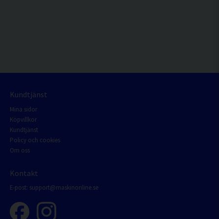
Kundtjänst
Mina sidor
Köpvillkor
Kundtjänst
Policy och cookies
Om oss
Kontakt
E-post:
support@maskinonline.se