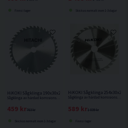
Skickas normalt inom 1-3 dagar
Finns i lager
HiKOKI Sågklinga 254x30x2,3
HiKOKI Sågklinga 190x30x2,0mm 40T
Sågklinga av härdad korrosionsbeständigt stål för kapning i hårt och mjukt trä.
Sågklinga av härdad korrosionsbeständigt stål för sågning i hårt och mjukt trä.
589 kr
459 kr
1 039 kr
763 kr
Finns i lager
Skickas normalt inom 1-3 dagar