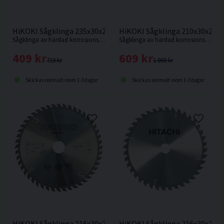
HiKOKI Sågklinga 235x30x2,1mm 20T
HiKOKI Sågklinga 210x30x2,4
Sågklinga av härdad korrosionsbeständigt stål för kapning i hårt och mjukt trä.
Sågklinga av härdad korrosionsbeständigt stål för sågning i hårt och mjukt trä.
409 kr
609 kr
719 kr
1 069 kr
Skickas normalt inom 1-3 dagar
Skickas normalt inom 1-3 dagar
HiKOKI Sågklinga 216x30x2,3mm 48T
HiKOKI Sågklinga 216x30x2,3