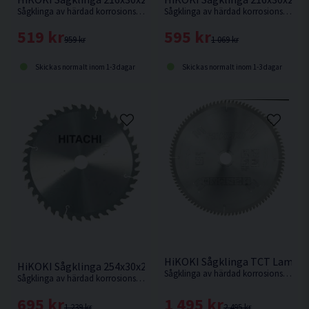
Sågklinga av härdad korrosionsbeständigt stål för mycket fin sågning i hårt och mjukt trä.
Sågklinga av härdad korrosionsbeständigt stål för mycket fin sågning i hårt och mjukt trä.
519 kr
595 kr
959 kr
1 069 kr
Skickas normalt inom 1-3 dagar
Skickas normalt inom 1-3 dagar
HiKOKI Sågklinga TCT Lamina
HiKOKI Sågklinga 254x30x2,3mm 60T
Sågklinga av härdad korrosionsbeständigt stål för sågning i hårda och mjuka träslag och även aluminiumsmaterialer.
Sågklinga av härdad korrosionsbeständigt stål för kapning i hårt och mjukt trä.
1 495 kr
695 kr
2 495 kr
1 239 kr