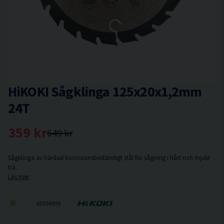
HiKOKI Sågklinga 125x20x1,2mm
24T
359 kr
649 kr
Sågklinga av härdad korrosionsbeständigt stål för sågning i hårt och mjukt
trä.
Läs mer
60354999