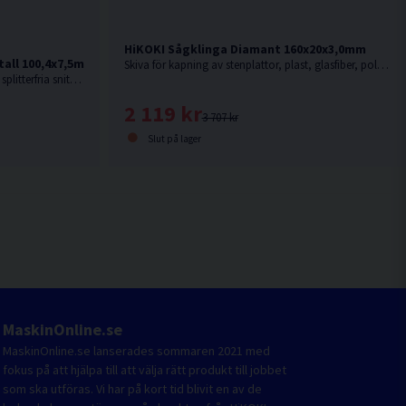
HiKOKI Sågklinga Diamant 160x20x3,0mm
all 100,4x7,5mm (8TPI) 5st
Skiva för kapning av stenplattor, plast, glasfiber, polyesterbaserade produkter, glasfiberarmerad polyester, etc.
Av fullhärdat snabbstål. För fina, raka splitterfria snitt i kryssfaner, mjukt stål, metall, aluminium och ickejärn metaller
2 119 kr
3 707 kr
Slut på lager
MaskinOnline.se
MaskinOnline.se lanserades sommaren 2021 med
fokus på att hjälpa till att välja rätt produkt till jobbet
som ska utföras. Vi har på kort tid blivit en av de