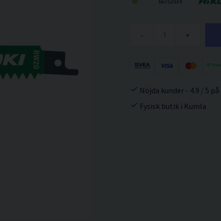
66752034
-
+
Nöjda kunder - 4.9 / 5 på
Fysisk butik i Kumla