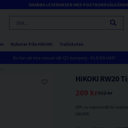
SNABBA LEVERANSER MED POSTNORD
VÄLKÄND
en
Nyheter från HiKOKI
Trallskolan
Du har väl inte missat vår Q3-kampanj - KLICKA HÄR!
ack
HiKOKI RW20 Ti
209 kr
312 kr
6TPI. Av industristål för snabba
Läs mer