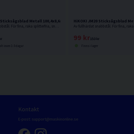
Sticksågsblad Metall 100,4x8,6mm (10-20TPI) 5st
HiKOKI JM20 Sticksågsblad Met
Av fullhärdat snabbstål. För fina, raka splitterfria, snabba, medelgrova till grova snitt i hårdare material som trä med spik, metall, aluminium och i
99 kr
kr
153 kr
lt inom 1-3 dagar
Finns i lager
Kontakt
E-post:
support@maskinonline.se