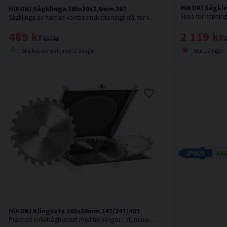
HiKOKI Sågkl
HiKOKI Sågklinga 185x30x2,6mm 36T
Sågklinga av härdad korrosionsbeständigt stål för kapning i Trä.
2 119 kr
489 kr
3
850 kr
Slut på lager
Skickas normalt inom 1-3 dagar
HiKOKI Klingsats 165x30mm 14T/24T/40T
Praktiskt cirkelsågbladset med tre klingor i aluminiumlåda