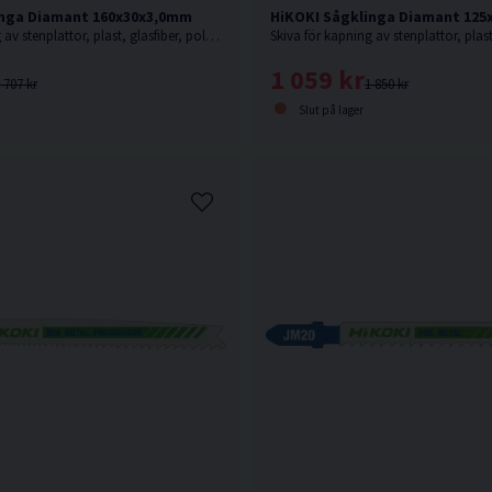
inga Diamant 160x30x3,0mm
HiKOKI Sågklinga Diamant 12
Skiva för kapning av stenplattor, plast, glasfiber, polyesterbaserade produkter, glasfiberarmerad polyester, etc.
1 059 kr
 707 kr
1 850 kr
Slut på lager