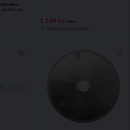
5x20x3,0mm
Skiva för kapning av stenplattor, plast, glasfiber, polyesterbaserade produkter, glasfiberarmerad polyester, etc.
1 349 kr
2 395 kr
Skickas normalt inom 1-3 dagar