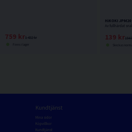
HiKOKI JPM20 
759 kr
139 kr
1 432 kr
194 
Finns i lager
Skickas norma
Kundtjänst
Mina sidor
Köpvillkor
Kundtjänst