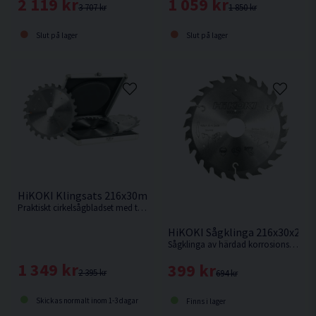
2 119 kr
1 059 kr
3 707 kr
1 850 kr
Slut på lager
Slut på lager
HiKOKI Klingsats 216x30mm 24T/48T/60T
Praktiskt cirkelsågbladset med tre klingor i aluminiumlåda
HiKOKI Sågklinga 216x30x2,3
Sågklinga av härdad korrosionsbeständigt stål för sågning i hårt och mjukt trä.
1 349 kr
399 kr
2 395 kr
694 kr
Skickas normalt inom 1-3 dagar
Finns i lager