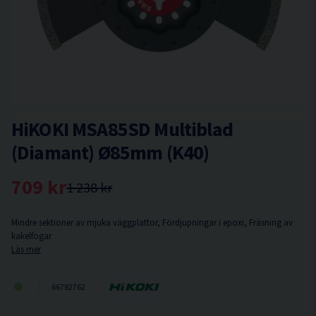
HiKOKI MSA85SD Multiblad
(Diamant) Ø85mm (K40)
709 kr
1 238 kr
Mindre sektioner av mjuka väggplattor, Fördjupningar i epoxi, Fräsning av
kakelfogar
Läs mer
66782762