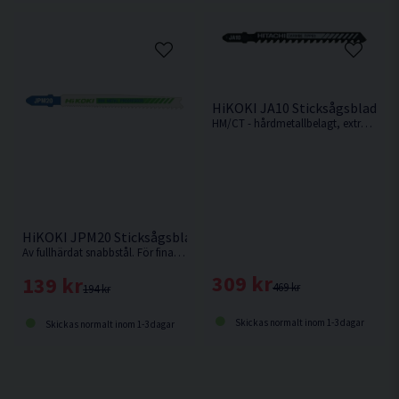
HiKOKI JA10 Sticksågsblad Sp
HM/CT - hårdmetallbelagt, extra slitstarkt sågblad. För sträva material som glasfiberarmerad plast, keramik, kakel, skifferplattor och glas
HiKOKI JPM20 Sticksågsblad Metall 100,4x8,6mm (10-20TPI) 
Av fullhärdat snabbstål. För fina, raka splitterfria, snabba, medelgrova till grova snitt i hårdare material som trä med spik, metall, aluminium och i
309 kr
139 kr
469 kr
194 kr
Skickas normalt inom 1-3 dagar
Skickas normalt inom 1-3 dagar