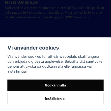
MaskinOnline.se
MaskinOnline.se lanserades sommaren 2021 med fokus på att hjälpa till att
välja rätt produkt till jobbet som ska utföras. Vi har på kort tid blivit en av
de ledande leverantörerna på elverktyg från HiKOKI Powertools.
Vi använder cookies
Vi använder cookies för att vår webbplats skall fungera
och erbjuda dig bästa upplevelse. Bekräfta ditt samtycke
genom att trycka på godkänn alla eller anpassa via
inställningar
Godkänn alla
Inställningar
Powered by Nyehandel AB