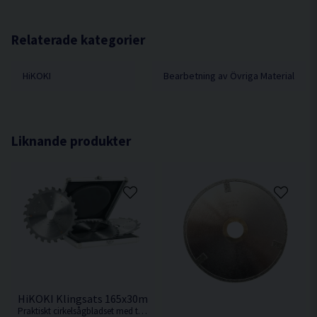
Relaterade kategorier
HiKOKI
Bearbetning av Övriga Material
Liknande produkter
HiKOKI Klingsats 165x30mm 14T/24T/40T
Praktiskt cirkelsågbladset med tre klingor i aluminiumlåda