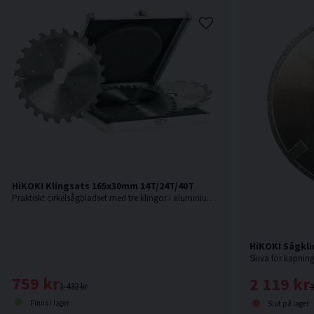
HiKOKI Klingsats 165x30mm 14T/24T/40T
Praktiskt cirkelsågbladset med tre klingor i aluminiumlåda
HiKOKI Sågkl
759 kr
2 119 kr
1 432 kr
3
Finns i lager
Slut på lager