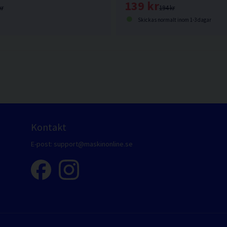
139 kr
kr
194 kr
Skickas normalt inom 1-3 dagar
Kontakt
E-post:
support@maskinonline.se