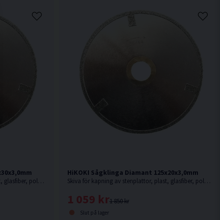
0x30x3,0mm
HiKOKI Sågklinga Diamant 125x20x3,0mm
Skiva för kapning av stenplattor, plast, glasfiber, polyesterbaserade produkter, glasfiberarmerad polyester, etc.
Skiva för kapning av stenplattor, plast, glasfiber, polyesterbaserade produkter, glasfiberarmerad polyester, etc.
1 059 kr
1 850 kr
Slut på lager