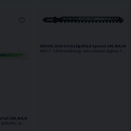
HiKOKI JA10 Sticksågsblad Special 100,4x8,2mm 
HM/CT - hårdmetallbelagt, extra slitstarkt sågblad. För sträva material som glasfiberarmerad plast, keramik, kakel, skifferplattor och glas
tall 100,4x8,6mm (10-20TPI) 5st
Av fullhärdat snabbstål. För fina, raka splitterfria, snabba, medelgrova till grova snitt i hårdare material som trä med spik, metall, aluminium och i