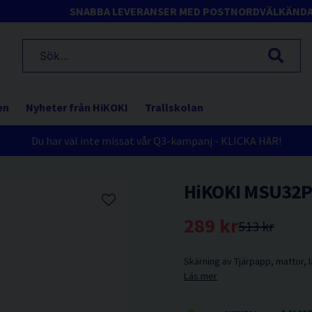
SNABBA LEVERANSER MED POSTNORD
VÄLKÄND
en
Nyheter från HiKOKI
Trallskolan
Du har väl inte missat vår Q3-kampanj - KLICKA HÄR!
HiKOKI MSU32P
289 kr
513 kr
Skärning av Tjärpapp, mattor, l
Läs mer