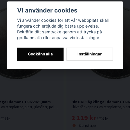
Vi använder cookies
Vi använder cookies för att vår webbplats skall
fungera och erbjuda dig bästa upplevelse.
Bekräfta ditt samtycke genom att trycka på
godkänn alla eller anpassa via inställningar
Godkänn alla
Inställningar
inga Diamant 160x20x3,0mm
HiKOKI Sågklinga Diamant 16
Skiva för kapning av stenplattor, plast, glasfiber, polyesterbaserade produkter, glasfiberarmerad polyester, etc.
2 119 kr
 707 kr
3 707 kr
Slut på lager