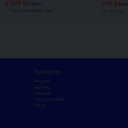
1 349 kr
399 kr
2 395 kr
694 
Skickas normalt inom 1-3 dagar
Finns i lager
Kundtjänst
Mina sidor
Köpvillkor
Kundtjänst
Policy och cookies
Om oss