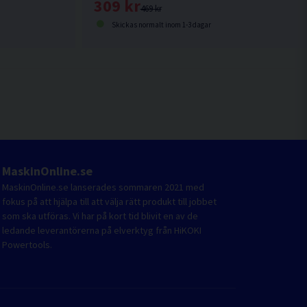
309 kr
469 kr
Skickas normalt inom 1-3 dagar
MaskinOnline.se
MaskinOnline.se lanserades sommaren 2021 med
fokus på att hjälpa till att välja rätt produkt till jobbet
som ska utföras. Vi har på kort tid blivit en av de
ledande leverantörerna på elverktyg från HiKOKI
Powertools.