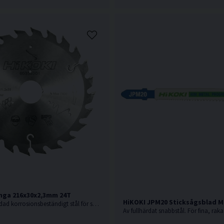
nga 216x30x2,3mm 24T
HiKOKI JPM20 Sticksågsblad Me
Sågklinga av härdad korrosionsbeständigt stål för sågning i hårt och mjukt trä.