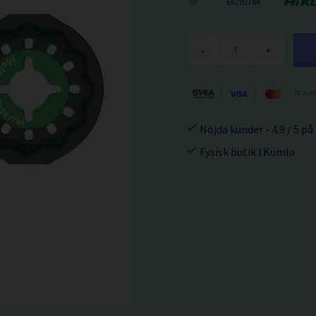
66782784
-
+
Nöjda kunder - 4.9 / 5 på
Fysisk butik i Kumla