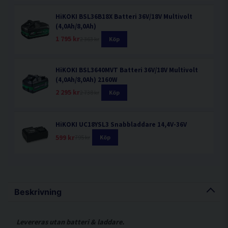
HiKOKI BSL36B18X Batteri 36V/18V Multivolt
(4,0Ah/8,0Ah)
1 795 kr
2 363 kr
Köp
HiKOKI BSL3640MVT Batteri 36V/18V Multivolt
(4,0Ah/8,0Ah) 2160W
2 295 kr
2 738 kr
Köp
HiKOKI UC18YSL3 Snabbladdare 14,4V-36V
599 kr
795 kr
Köp
Beskrivning
Levereras utan batteri & laddare.