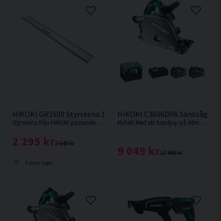
HiKOKI GR1600 Styrskena 1600mm
HiKOKI C3606DPA Sänksåg 36V
Styrskena från HiKOKI passande cirkelsågarna C1806DUM & C3606DUM. Samt sänksågen C3606DPA.
Nyhet! Med ett kapdjup på 66mm med skena vid 90° är denna sänksåg från HiKOKI Powertools väl värd en plats i maskinparken.
2 295 kr
2 649 kr
9 049 kr
12 488 kr
Finns i lager