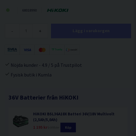
68018990
-
+
Lägg i varukorgen
Nöjda kunder - 4.9 / 5 på Trustpilot
Fysisk butik i Kumla
36V Batterier från HiKOKI
HiKOKI BSL36A18X Batteri 36V/18V Multivolt
(2,5Ah/5,0Ah)
1 195 kr
1 395 kr
Köp