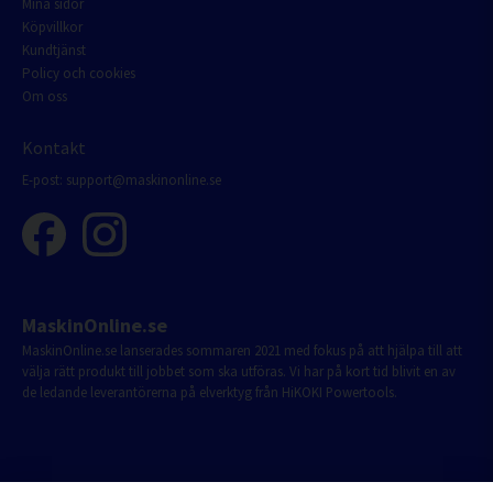
Mina sidor
Köpvillkor
Kundtjänst
Policy och cookies
Om oss
Kontakt
E-post:
support@maskinonline.se
MaskinOnline.se
MaskinOnline.se lanserades sommaren 2021 med fokus på att hjälpa till att
välja rätt produkt till jobbet som ska utföras. Vi har på kort tid blivit en av
de ledande leverantörerna på elverktyg från HiKOKI Powertools.