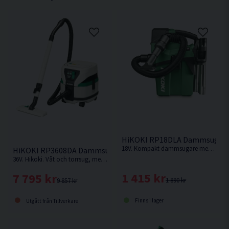
Klass -
Vikt u/batteri 4,2 kg
Dimension (L x B x H) 330x210x393 mm
HiKOKI RP18DLA Dammsugare 
18V. Kompakt dammsugare med L-Klassat dammfilter som är omkopplingsbar mellan ECO och Boost-läge. Levereras utan batteri & laddare.
HiKOKI RP3608DA Dammsugare 36V
36V. Hikoki. Våt och torrsug, med hög kapacitet – samma styrka som nätdriven.
1 415 kr
7 795 kr
1 890 kr
9 857 kr
Finns i lager
Utgått från Tillverkare