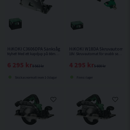
HiKOKI C3606DPA Sänksåg 36V 165mm
HiKOKI W18DA Skruvautomat 
Nyhet! Med ett kapdjup på 66mm med skena vid 90° är denna sänksåg från HiKOKI Powertools väl värd en plats i maskinparken. Levereras utan batteri & laddare.
18V. Skruvautomat för snabb serieskruvning. Levereras utan batteri & laddare.
6 295 kr
4 295 kr
8 563 kr
5 600 kr
Skickas normalt inom 1-3 dagar
Finns i lager