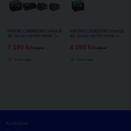
HiKOKI C3606DUM Cirkelsåg 165mm 36V (2x2,5Ah)
HiKOKI C3606DUM Cirkelsåg 
36V. Senaste nytt från HiKOKI. Cirkelsåg som kan fästas på skena.
36V. Senaste nytt från HiKOKI. Cirkelsåg som kan fästas på skena. Levereras utan batteri och laddare.
7 190 kr
4 395 kr
9 363 kr
5 363 kr
Finns i lager
Finns i lager
Kundtjänst