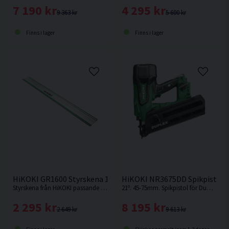
7 190 kr
4 295 kr
9 363 kr
5 600 kr
Finns i lager
Finns i lager
HiKOKI GR1600 Styrskena 1600mm
HiKOKI NR3675DD Spikpistol f
Styrskena från HiKOKI passande cirkelsågarna C1806DUM & C3606DUM. Samt sänksågen C3606DPA.
21º. 45-75mm. Spikpistol för Duplexbandade blanka dubbelhuvudspikar för formsättning, tillfällig infästning etc. Levereras utan batteri och laddare.
2 295 kr
8 195 kr
2 649 kr
9 613 kr