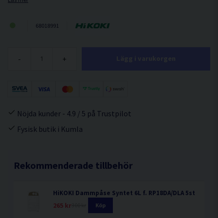
68018991
-
+
Lägg i varukorgen
Nöjda kunder - 4.9 / 5 på Trustpilot
Fysisk butik i Kumla
Rekommenderade tillbehör
HiKOKI Dammpåse Syntet 6L f. RP18DA/DLA 5st
265 kr
300 kr
Köp