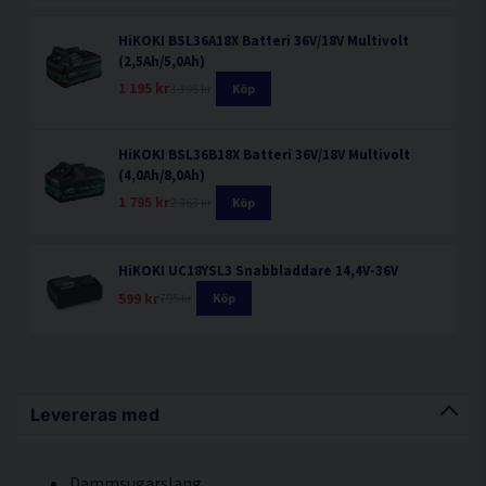
HiKOKI BSL36A18X Batteri 36V/18V Multivolt
(2,5Ah/5,0Ah)
1 195 kr
1 395 kr
Köp
HiKOKI BSL36B18X Batteri 36V/18V Multivolt
(4,0Ah/8,0Ah)
1 795 kr
2 363 kr
Köp
HiKOKI UC18YSL3 Snabbladdare 14,4V-36V
599 kr
795 kr
Köp
Levereras med
Dammsugarslang