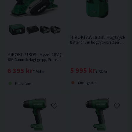
HiKOKI AW18DBL Högtryckstv
Batteridriven högtryckstvätt på 20bar från HiKOKI. Levereras utan batteri och laddare.
HiKOKI P18DSL Hyvel 18V (2x5,0Ah)
18V. Gummibelagt grepp, Försedd med skyddsklack för avställning och enkelt och snabbt byte av hyvelskär.
5 995 kr
6 395 kr
7 725 kr
7 394 kr
Tillfälligt slut
Finns i lager