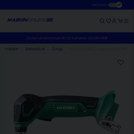
Inkl.moms
Du har väl inte missat vår Q3-kampanj - KLICKA HÄR!
Produkter
Batteridrivet
Övriga
HiKOKI NH18DSL Slaghammare 18V