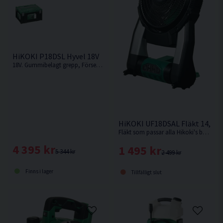
Ljudtrycksosäkerhet K dB(A) 2,5
Max. slagantal 4000 /min
Märkspänning 18V
HiKOKI P18DSL Hyvel 18V
18V. Gummibelagt grepp, Försedd med skyddsklack för avställning och enkelt och snabbt byte av hyvelskär. Levereras utan batteri och laddare.
HiKOKI UF18DSAL Fläkt 14,4V/
Fläkt som passar alla Hikoki's batterityper. Automatisk timer på 1, 2 eller 4 timmar. Levereras utan batteri och laddare.
4 395 kr
1 495 kr
5 344 kr
2 499 kr
Finns i lager
Tillfälligt slut