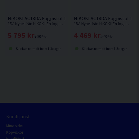
HiKOKI AC18DA Fogpistol 18V (1x2.0Ah)
HiKOKI AC18DA Fogpistol 18V
18V. Nyhet från HiKOKI! En fogpistol med verktygslöst byte av tillbehör och autoreverserande droppspärrfunktion.
18V. Nyhet från HiKOKI! En fogpistol med verktygslöst byte av tillbehör och autoreverserande droppspärrfunktion. Levereras utan batteri och laddare.
5 795 kr
4 469 kr
7 207 kr
5 407 kr
Skickas normalt inom 1-3 dagar
Skickas normalt inom 1-3 dagar
Kundtjänst
Mina sidor
Köpvillkor
Kundtjänst