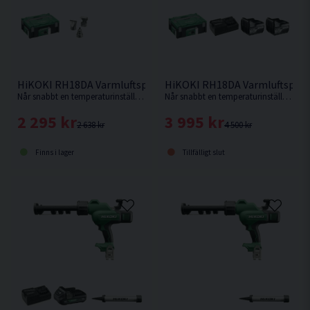
HiKOKI RH18DA Varmluftspistol 18V HSC
HiKOKI RH18DA Varmluftspisto
Når snabbt en temperaturinställning på upp till 550°C och högt luftflöde för snabba och krävande applikationer. Levereras utan batteri och laddare.
Når snabbt en temperaturinställning på upp till 550°C och högt luftflöde för snabba och krävande applikationer.
2 295 kr
3 995 kr
2 638 kr
4 500 kr
Finns i lager
Tillfälligt slut