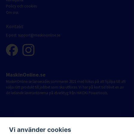
Policy och cookies
Om oss
Kontakt
E-post:
support@maskinonline.se
MaskinOnline.se
MaskinOnline.se lanserades sommaren 2021 med fokus på att hjälpa till att
välja rätt produkt till jobbet som ska utföras. Vi har på kort tid blivit en av
de ledande leverantörerna på elverktyg från HiKOKI Powertools.
Vi använder cookies