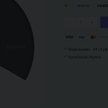
66782786
-
+
Nöjda kunder - 4.9 / 5 på
Fysisk butik i Kumla