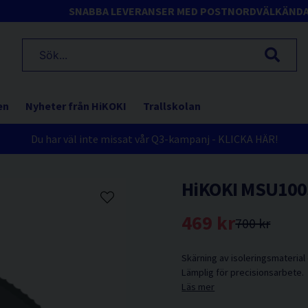
SNABBA LEVERANSER MED POSTNORD
VÄLKÄND
en
Nyheter från HiKOKI
Trallskolan
Du har väl inte missat vår Q3-kampanj - KLICKA HÄR!
HiKOKI MSU100
469 kr
700 kr
Skärning av isoleringsmaterial 
Lämplig för precisionsarbete.
Läs mer