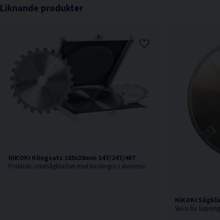
Liknande produkter
HiKOKI Klingsats 165x30mm 14T/24T/40T
Praktiskt cirkelsågbladset med tre klingor i aluminiumlåda
HiKOKI Sågkl