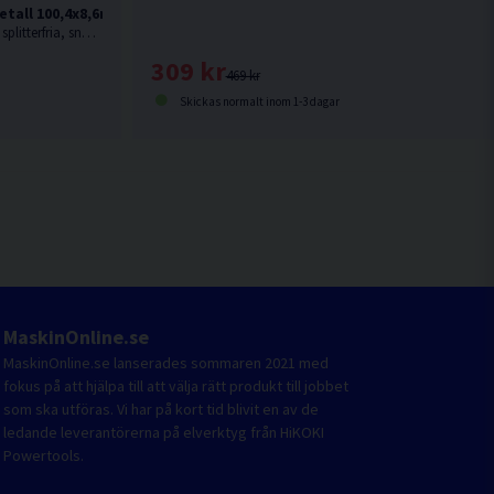
tall 100,4x8,6mm (10-20TPI) 5st
Av fullhärdat snabbstål. För fina, raka splitterfria, snabba, medelgrova till grova snitt i hårdare material som trä med spik, metall, aluminium och i
309 kr
469 kr
Skickas normalt inom 1-3 dagar
MaskinOnline.se
MaskinOnline.se lanserades sommaren 2021 med
fokus på att hjälpa till att välja rätt produkt till jobbet
som ska utföras. Vi har på kort tid blivit en av de
ledande leverantörerna på elverktyg från HiKOKI
Powertools.