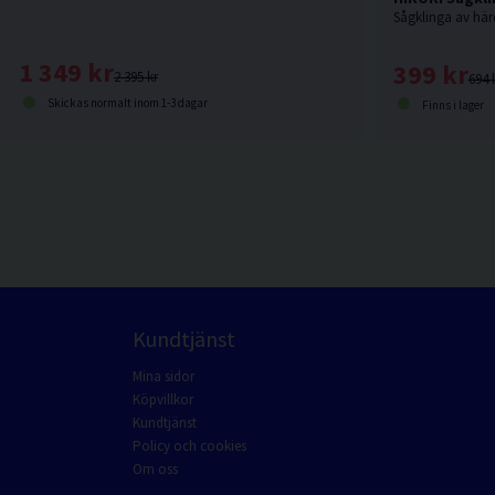
1 349 kr
399 kr
2 395 kr
694 
Skickas normalt inom 1-3 dagar
Finns i lager
Kundtjänst
Mina sidor
Köpvillkor
Kundtjänst
Policy och cookies
Om oss