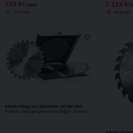
759 kr
2 119 kr
1 432 kr
3
Finns i lager
Slut på lager
HiKOKI Klingsats 216x30mm 24T/48T/60T
Praktiskt cirkelsågbladset med tre klingor i aluminiumlåda
HiKOKI Sågkli