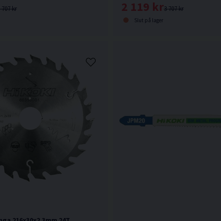
2 119 kr
 707 kr
3 707 kr
Slut på lager
nga 216x30x2,3mm 24T