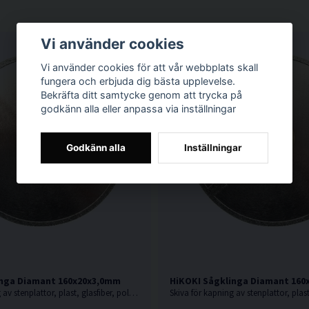
Vi använder cookies
Vi använder cookies för att vår webbplats skall
fungera och erbjuda dig bästa upplevelse.
Bekräfta ditt samtycke genom att trycka på
godkänn alla eller anpassa via inställningar
Godkänn alla
Inställningar
inga Diamant 160x20x3,0mm
HiKOKI Sågklinga Diamant 16
Skiva för kapning av stenplattor, plast, glasfiber, polyesterbaserade produkter, glasfiberarmerad polyester, etc.