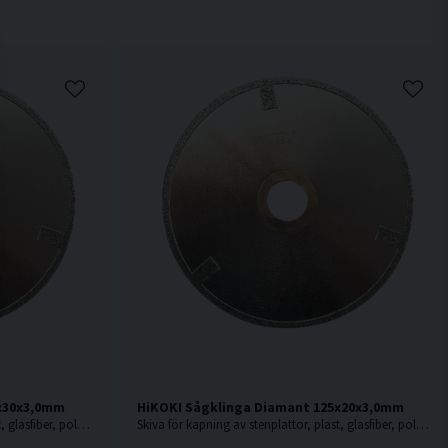
0x30x3,0mm
HiKOKI Sågklinga Diamant 125x20x3,0mm
Skiva för kapning av stenplattor, plast, glasfiber, polyesterbaserade produkter, glasfiberarmerad polyester, etc.
Skiva för kapning av stenplattor, plast, glasfiber, polyesterbaserade produkter, glasfiberarmerad polyester, etc.