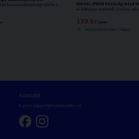
HiKOKI JPM20 Sticksågsblad Me
Sågklinga av härdad korrosionsbeständigt stål för sågning i hårt och mjukt trä.
139 kr
kr
194 kr
Skickas normalt inom 1-3 dagar
Kontakt
E-post:
support@maskinonline.se