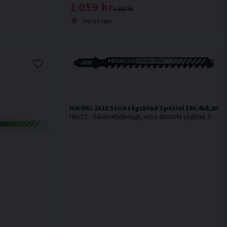
1 059 kr
1 850 kr
Slut på lager
HiKOKI JA10 Sticksågsblad Special 100,4x8,2mm 
HM/CT - hårdmetallbelagt, extra slitstarkt sågblad. För sträva material som glasfiberarmerad plast, keramik, kakel, skifferplattor och glas