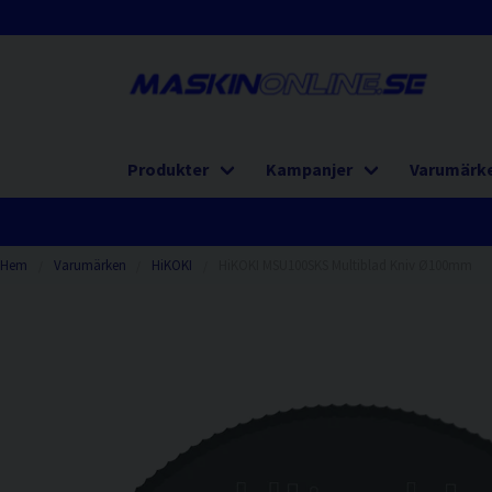
Produkter
Kampanjer
Varumärk
Hem
Varumärken
HiKOKI
HiKOKI MSU100SKS Multiblad Kniv Ø100mm