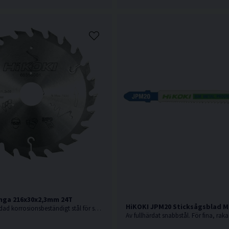
nga 216x30x2,3mm 24T
HiKOKI JPM20 Sticksågsblad Me
Sågklinga av härdad korrosionsbeständigt stål för sågning i hårt och mjukt trä.