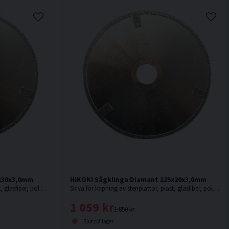
0x30x3,0mm
HiKOKI Sågklinga Diamant 125x20x3,0mm
Skiva för kapning av stenplattor, plast, glasfiber, polyesterbaserade produkter, glasfiberarmerad polyester, etc.
Skiva för kapning av stenplattor, plast, glasfiber, polyesterbaserade produkter, glasfiberarmerad polyester, etc.
1 059 kr
1 850 kr
Slut på lager