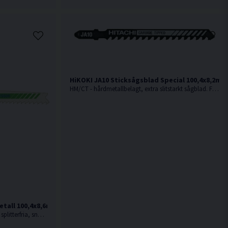
HiKOKI JA10 Sticksågsblad Special 100,4x8,2mm 
HM/CT - hårdmetallbelagt, extra slitstarkt sågblad. För sträva material som glasfiberarmerad plast, keramik, kakel, skifferplattor och glas
tall 100,4x8,6mm (10-20TPI) 5st
Av fullhärdat snabbstål. För fina, raka splitterfria, snabba, medelgrova till grova snitt i hårdare material som trä med spik, metall, aluminium och i