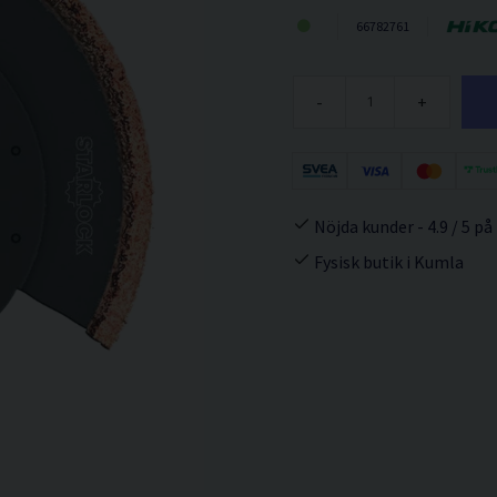
66782761
-
+
Nöjda kunder - 4.9 / 5 på
Fysisk butik i Kumla