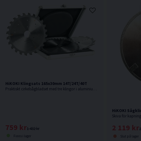
HiKOKI Klingsats 165x30mm 14T/24T/40T
Praktiskt cirkelsågbladset med tre klingor i aluminiumlåda
HiKOKI Sågkl
759 kr
2 119 kr
1 432 kr
3
Finns i lager
Slut på lager