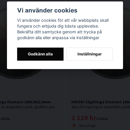
Vi använder cookies
Vi använder cookies för att vår webbplats skall
fungera och erbjuda dig bästa upplevelse.
Bekräfta ditt samtycke genom att trycka på
godkänn alla eller anpassa via inställningar
Godkänn alla
Inställningar
inga Diamant 160x20x3,0mm
HiKOKI Sågklinga Diamant 16
Skiva för kapning av stenplattor, plast, glasfiber, polyesterbaserade produkter, glasfiberarmerad polyester, etc.
2 119 kr
 707 kr
3 707 kr
Slut på lager