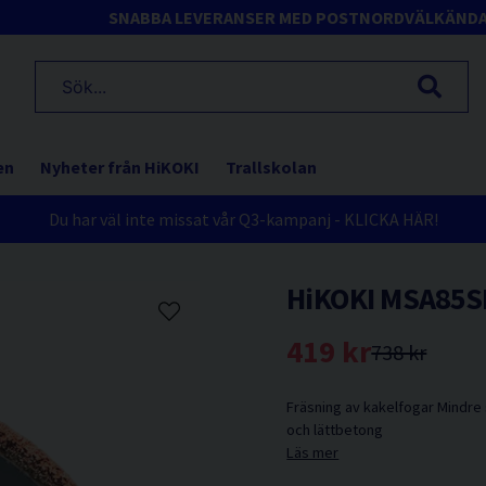
SNABBA LEVERANSER MED POSTNORD
VÄLKÄND
en
Nyheter från HiKOKI
Trallskolan
Du har väl inte missat vår Q3-kampanj - KLICKA HÄR!
HiKOKI MSA85S
419 kr
738 kr
Fräsning av kakelfogar Mindre 
och lättbetong
Läs mer