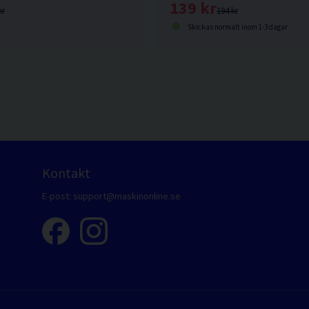
139 kr
kr
194 kr
Skickas normalt inom 1-3 dagar
Kontakt
E-post:
support@maskinonline.se