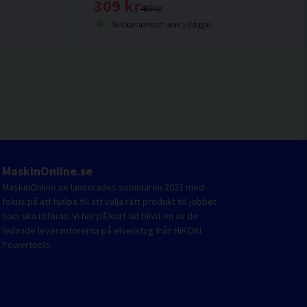
309 kr
469 kr
Skickas normalt inom 1-3 dagar
MaskinOnline.se
MaskinOnline.se lanserades sommaren 2021 med
fokus på att hjälpa till att välja rätt produkt till jobbet
som ska utföras. Vi har på kort tid blivit en av de
ledande leverantörerna på elverktyg från HiKOKI
Powertools.