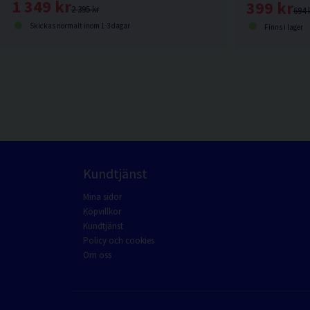
1 349 kr
399 kr
2 395 kr
694 
Skickas normalt inom 1-3 dagar
Finns i lager
Kundtjänst
Mina sidor
Köpvillkor
Kundtjänst
Policy och cookies
Om oss