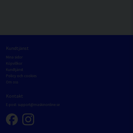
Kundtjänst
Mina sidor
Köpvillkor
Kundtjänst
Policy och cookies
Om oss
Kontakt
E-post:
support@maskinonline.se