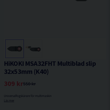
HiKOKI MSA32FHT Multiblad slip
32x53mm (K40)
309 kr
550 kr
Universalfogskärare för multimaskin
Läs mer