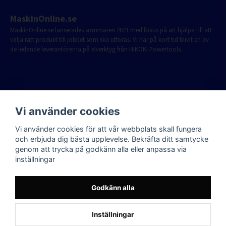
MaskinOnline.se
MaskinOnline.se lanserades sommaren 2021 med fokus på att hjälpa till att
välja rätt produkt till jobbet som ska utföras. Vi har på kort tid blivit en av
de ledande leverantörerna på elverktyg från HiKOKI Powertools.
Vi använder cookies
Vi använder cookies för att vår webbplats skall fungera
och erbjuda dig bästa upplevelse. Bekräfta ditt samtycke
genom att trycka på godkänn alla eller anpassa via
inställningar
Godkänn alla
Inställningar
Powered by Nyehandel AB