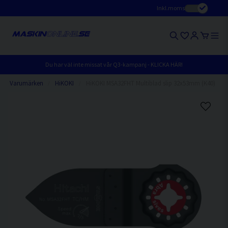
Inkl.moms
Du har väl inte missat vår Q3-kampanj - KLICKA HÄR!
Varumärken
HiKOKI
HiKOKI MSA32FHT Multiblad slip 32x53mm (K40)