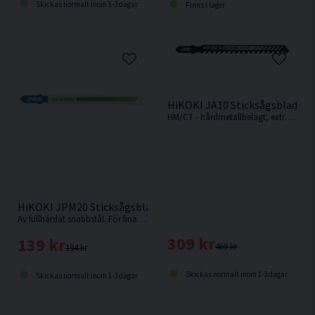
Skickas normalt inom 1-3 dagar
Finns i lager
HiKOKI JA10 Sticksågsblad Sp
HM/CT - hårdmetallbelagt, extra slitstarkt sågblad. För sträva material som glasfiberarmerad plast, keramik, kakel, skifferplattor och glas
HiKOKI JPM20 Sticksågsblad Metall 100,4x8,6mm (10-20TPI) 
Av fullhärdat snabbstål. För fina, raka splitterfria, snabba, medelgrova till grova snitt i hårdare material som trä med spik, metall, aluminium och i
309 kr
139 kr
469 kr
194 kr
Skickas normalt inom 1-3 dagar
Skickas normalt inom 1-3 dagar