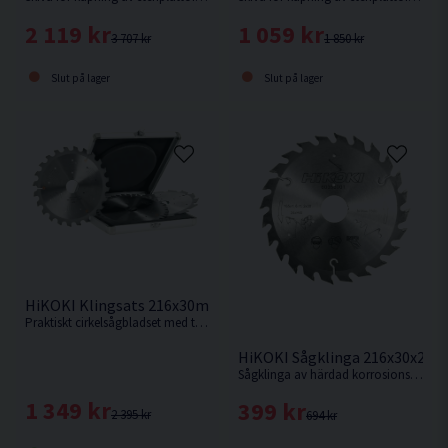
2 119 kr
1 059 kr
3 707 kr
1 850 kr
Slut på lager
Slut på lager
HiKOKI Klingsats 216x30mm 24T/48T/60T
Praktiskt cirkelsågbladset med tre klingor i aluminiumlåda
HiKOKI Sågklinga 216x30x2,3
Sågklinga av härdad korrosionsbeständigt stål för sågning i hårt och mjukt trä.
1 349 kr
399 kr
2 395 kr
694 kr