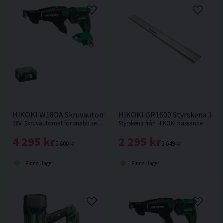
HiKOKI W18DA Skruvautomat 18V
HiKOKI GR1600 Styrskena 16
18V. Skruvautomat för snabb serieskruvning. Levereras utan batteri & laddare.
Styrskena från HiKOKI passande cirkelsågarna C1806DUM & C3606DUM. Samt sänksågen C3606DPA.
4 295 kr
2 295 kr
5 600 kr
2 649 kr
Finns i lager
Finns i lager