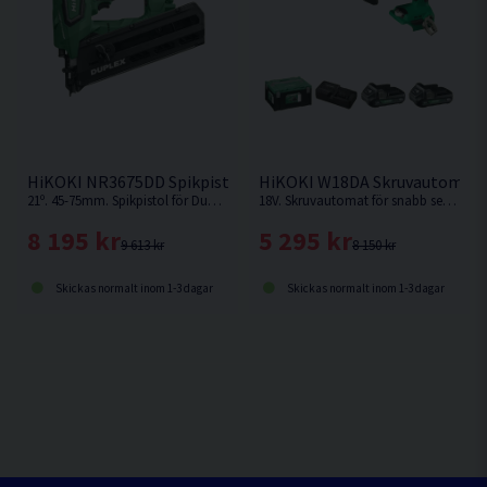
HiKOKI NR3675DD Spikpistol f. Form 36V
HiKOKI W18DA Skruvautomat 1
21º. 45-75mm. Spikpistol för Duplexbandade blanka dubbelhuvudspikar för formsättning, tillfällig infästning etc. Levereras utan batteri och laddare.
18V. Skruvautomat för snabb serieskruvning från HiKOKI.
8 195 kr
5 295 kr
9 613 kr
8 150 kr
Skickas normalt inom 1-3 dagar
Skickas normalt inom 1-3 dagar