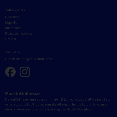
Kundtjänst
Mina sidor
Köpvillkor
Kundtjänst
Policy och cookies
Om oss
Kontakt
E-post:
support@maskinonline.se
MaskinOnline.se
MaskinOnline.se lanserades sommaren 2021 med fokus på att hjälpa till att
välja rätt produkt till jobbet som ska utföras. Vi har på kort tid blivit en av
de ledande leverantörerna på elverktyg från HiKOKI Powertools.