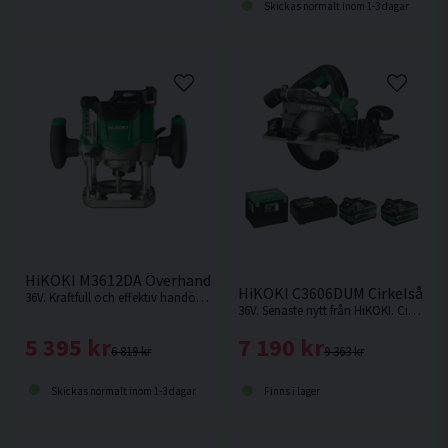
Skickas normalt inom 1-3 dagar
HiKOKI M3612DA Överhandsfräs 36V
HiKOKI C3606DUM Cirkelsåg 1
36V. Kraftfull och effektiv handöverfräs med överlägsen avverkningshastighet. Levereras utan batteri och laddare.
36V. Senaste nytt från HiKOKI. Cirkelsåg som kan fästas på skena.
5 395 kr
7 190 kr
6 819 kr
9 363 kr
Skickas normalt inom 1-3 dagar
Finns i lager