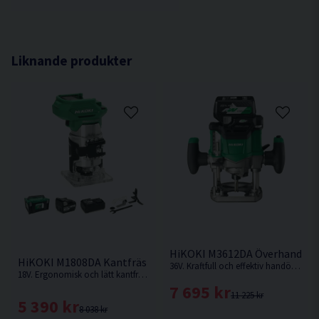
Vikt utan batteri 1,2 kg0
applikationer.
Även kallad överhandsfräs & handöverfräs.
Enkel höjdjustering av fräsbits.
LED-ljus ger god belysning av arbetsområdet.
Liknande produkter
Dammsugsadapter för en mer dammfri
arbetsmiljö.
HiKOKI M3612DA Överhandsfräs
HiKOKI M1808DA Kantfräs 18V (2x5,0Ah)
36V. Kraftfull och effektiv handöverfräs med 36V kolborstfri motor för hög hållbarhet och överlägsen avverkningshastighet.
18V. Ergonomisk och lätt kantfräs med hög fräsprestanda och robust aluminiumstam.
7 695 kr
11 225 kr
5 390 kr
8 038 kr