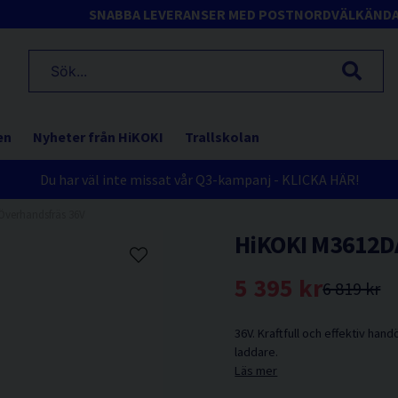
SNABBA LEVERANSER MED POSTNORD
VÄLKÄND
en
Nyheter från HiKOKI
Trallskolan
Du har väl inte missat vår Q3-kampanj - KLICKA HÄR!
Överhandsfräs 36V
HiKOKI M3612D
5 395 kr
6 819 kr
36V. Kraftfull och effektiv ha
laddare.
Läs mer