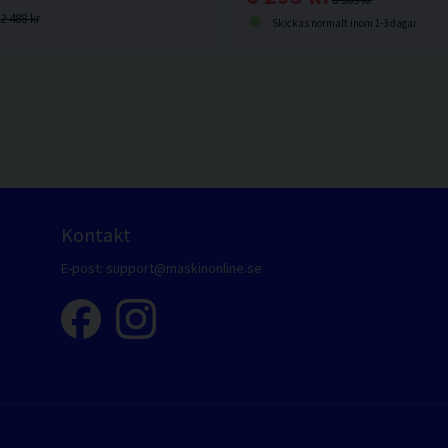
2 488 kr
Skickas normalt inom 1-3 dagar
Kontakt
E-post:
support@maskinonline.se