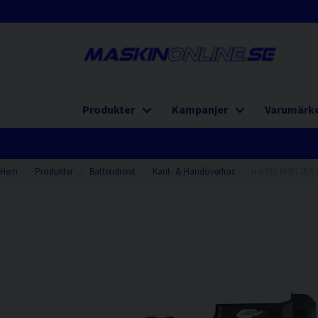
Produkter
Kampanjer
Varumärk
Hem
Produkter
Batteridrivet
Kant- & Handöverfräs
HiKOKI M3612DA 