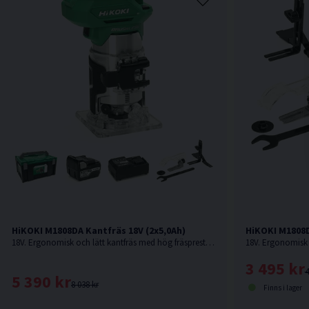
HiKOKI M1808DA Kantfräs 18V (2x5,0Ah)
HiKOKI M1808D
18V. Ergonomisk och lätt kantfräs med hög fräsprestanda och robust aluminiumstam.
3 495 kr
4
5 390 kr
8 038 kr
Finns i lager