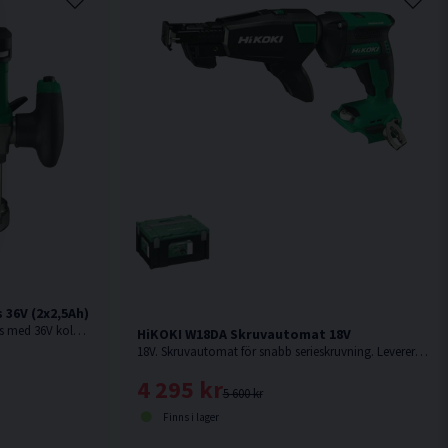
36V (2x2,5Ah)
36V. Kraftfull och effektiv handöverfräs med 36V kolborstfri motor för hög hållbarhet och överlägsen avverkningshastighet.
HiKOKI W18DA Skruvautomat 18V
18V. Skruvautomat för snabb serieskruvning. Levereras utan batteri & laddare.
4 295 kr
5 600 kr
Finns i lager