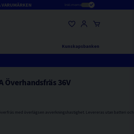
A VARUMÄRKEN
Inkl.moms
Kunskapsbanken
A Överhandsfräs 36V
ndöverfräs med överlägsen avverkningshastighet. Levereras utan batteri och