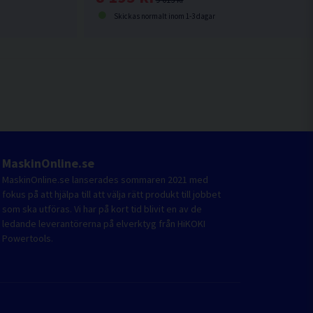
Skickas normalt inom 1-3 dagar
MaskinOnline.se
MaskinOnline.se lanserades sommaren 2021 med
fokus på att hjälpa till att välja rätt produkt till jobbet
som ska utföras. Vi har på kort tid blivit en av de
ledande leverantörerna på elverktyg från HiKOKI
Powertools.