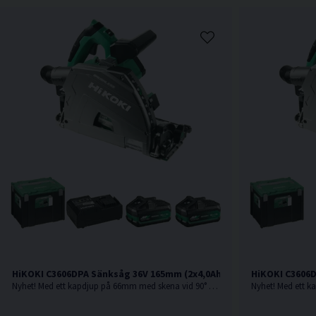
HiKOKI C3606DPA Sänksåg 36V 165mm (2x4,0Ah) Inkl 800mm skena
HiKOKI C3606D
Nyhet! Med ett kapdjup på 66mm med skena vid 90° är denna sänksåg från HiKOKI Powertools väl värd en plats i maskinparken.