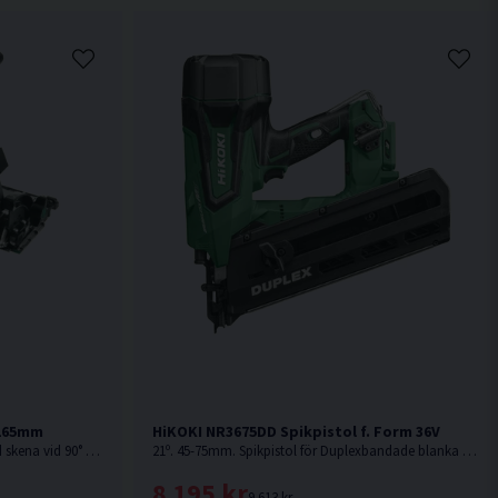
 165mm
HiKOKI NR3675DD Spikpistol f. Form 36V
Nyhet! Med ett kapdjup på 66mm med skena vid 90° är denna sänksåg från HiKOKI Powertools väl värd en plats i maskinparken. Levereras utan batteri & laddare.
21º. 45-75mm. Spikpistol för Duplexbandade blanka dubbelhuvudspikar för formsättning, tillfällig infästning etc. Levereras utan batteri och laddare.
8 195 kr
9 613 kr