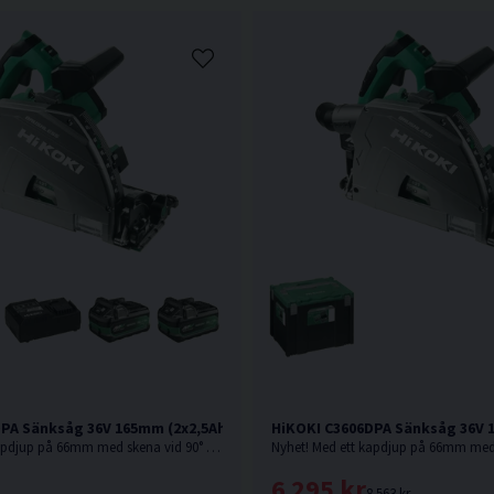
PA Sänksåg 36V 165mm (2x2,5Ah)
HiKOKI C3606DPA Sänksåg 36V
Nyhet! Med ett kapdjup på 66mm med skena vid 90° är denna sänksåg från HiKOKI Powertools väl värd en plats i maskinparken.
6 295 kr
8 563 kr