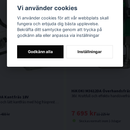
Vi använder cookies
Vi använder cookies för att vår webbplats skall
fungera och erbjuda dig bästa upplevelse.
Bekräfta ditt samtycke genom att trycka på
godkänn alla eller anpassa via inställningar
Godkänn alla
Inställningar
HiKOKI M3612DA Överhandsfräs 
A Kantfräs 18V
18V. Ergonomisk och lätt kantfräs med hög fräsprestanda och robust aluminiumstam. Levereras utan batteri och laddare.
7 695 kr
11 225 kr
 488 kr
Skickas normalt inom 1-3 dagar