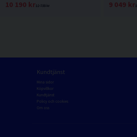
10 190 kr
9 049 kr
12 738 kr
1
Kundtjänst
Mina sidor
Köpvillkor
Kundtjänst
Policy och cookies
Om oss