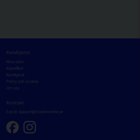
Kundtjänst
Mina sidor
Köpvillkor
Kundtjänst
Policy och cookies
Om oss
Kontakt
E-post:
support@maskinonline.se