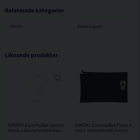
RP18DLA
Relaterade kategorier
HiKOKI
Dammsugare
Liknande produkter
HiKOKI Dammpåse Syntet 16,5L M-Klass 4st
HiKOKI Dammpåse Plast 33L M
4-pack. L-Klassad syntetisk dammpåse.
4-pack. M-Klassad plast dammpåse på 33L.