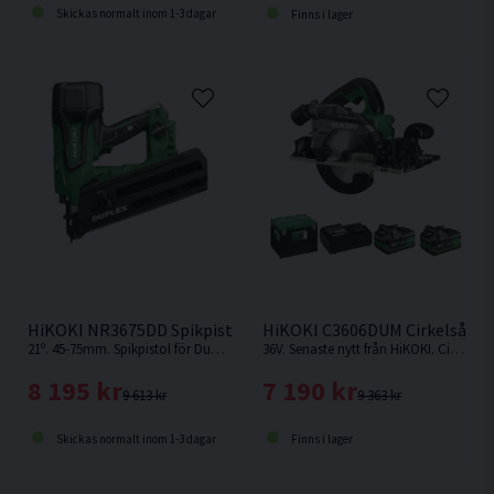
Skickas normalt inom 1-3 dagar
Finns i lager
HiKOKI NR3675DD Spikpistol f. Form 36V
HiKOKI C3606DUM Cirkelsåg 1
21º. 45-75mm. Spikpistol för Duplexbandade blanka dubbelhuvudspikar för formsättning, tillfällig infästning etc. Levereras utan batteri och laddare.
36V. Senaste nytt från HiKOKI. Cirkelsåg som kan fästas på skena.
8 195 kr
7 190 kr
9 613 kr
9 363 kr
Skickas normalt inom 1-3 dagar
Finns i lager