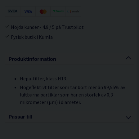
Nöjda kunder - 4.9 / 5 på Trustpilot
Fysisk butik i Kumla
Produktinformation
Hepa-filter, klass H13.
Högeffektivt filter som tar bort mer än 99,95% av
luftburna partiklar som har en storlek av 0,3
mikrometer (µm) i diameter.
Passar till
RP18DA