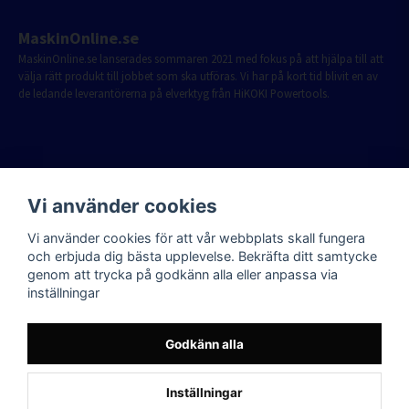
MaskinOnline.se
MaskinOnline.se lanserades sommaren 2021 med fokus på att hjälpa till att
välja rätt produkt till jobbet som ska utföras. Vi har på kort tid blivit en av
de ledande leverantörerna på elverktyg från HiKOKI Powertools.
Vi använder cookies
Vi använder cookies för att vår webbplats skall fungera
och erbjuda dig bästa upplevelse. Bekräfta ditt samtycke
genom att trycka på godkänn alla eller anpassa via
inställningar
Godkänn alla
Inställningar
Powered by Nyehandel AB