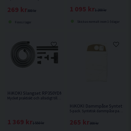
1 095 kr
269 kr
1 200 kr
300 kr
Skickas normalt inom 1-3 dagar
Finns i lager
HiKOKI Slangset RP350YDM/YDH
Mycket praktiskt och allsidigt tillbehörsset för dammsugare.
HiKOKI Dammpåse Syntet 6L f
5-pack. Syntetisk dammpåse passande HiKOKI RP18DA / RP18DLA.
1 369 kr
265 kr
1 550 kr
300 kr