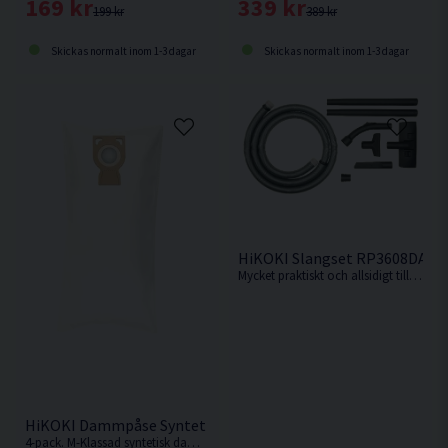
169 kr
339 kr
199 kr
389 kr
Skickas normalt inom 1-3 dagar
Skickas normalt inom 1-3 dagar
HiKOKI Slangset RP3608DA/
Mycket praktiskt och allsidigt tillbehörsset för dammsugare.
HiKOKI Dammpåse Syntet 16,5L M-Klass 4st
4-pack. M-Klassad syntetisk dammpåse på 16,5L.