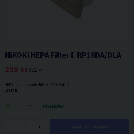
HiKOKI HEPA Filter f. RP18DA/DLA
299 kr
332 kr
HEPA filter passande HiKOKI RP18DA/DLA.
Läs mer
380973
-
+
Lägg i varukorgen