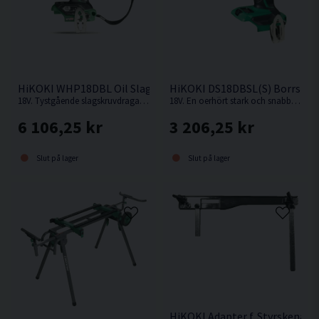
HiKOKI WHP18DBL Oil Slagskruvdragare 18V
HiKOKI DS18DBSL(S) Borrskru
18V. Tystgående slagskruvdragare med oljedämpning, perfekt i bullerkänsliga miljöer.
18V. En oerhört stark och snabb kompakt borrskruvdragare från Hikoki.
6 106,25 kr
3 206,25 kr
Slut på lager
Slut på lager
HiKOKI Adapter f. Styrskena