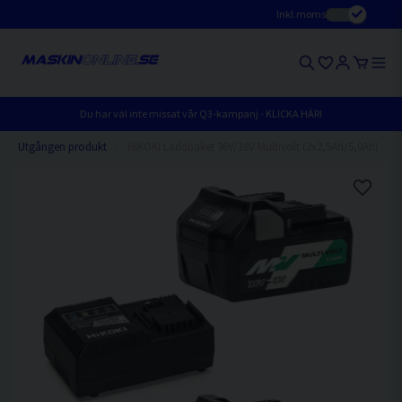
Inkl.moms
Du har väl inte missat vår Q3-kampanj - KLICKA HÄR!
Utgången produkt
HiKOKI Laddpaket 36V/18V Multivolt (2x2,5Ah/5,0Ah)