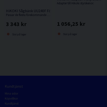
Adapter till Hikoki styrskenor.
HiKOKI Sågbänk UU240F För Kap-/Gersåg
Passar de flesta förekommande kap-/gersågar.
1 056,25 kr
3 343 kr
Slut på lager
Slut på lager
Kundtjänst
Mina sidor
Köpvillkor
Kundtjänst