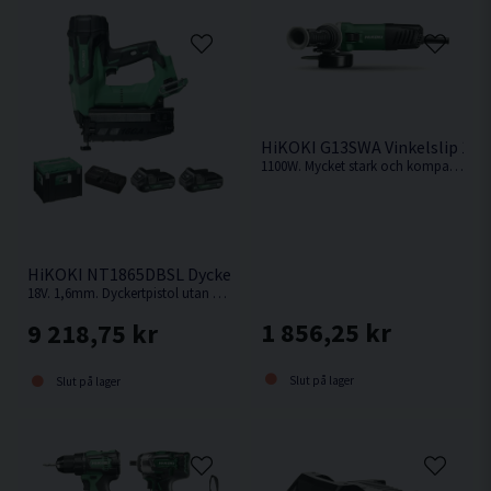
Vikt 0,7 kg
HiKOKI G13SWA Vinkelslip 12
1100W. Mycket stark och kompakt vinkelslip från HiKOKI.
HiKOKI NT1865DBSL Dyckertpistol 18V (2x2,0Ah)
18V. 1,6mm. Dyckertpistol utan behov av kompressor, slang eller gas.
1 856,25 kr
9 218,75 kr
Slut på lager
Slut på lager