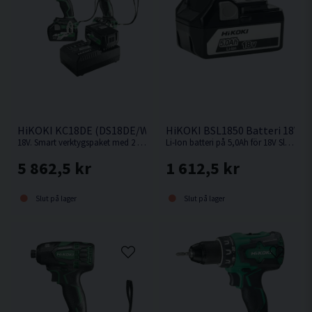
HiKOKI KC18DE (DS18DE/WR18DBDL2) Verktygspaket 18V (2x
HiKOKI BSL1850 Batteri 18V (5
18V. Smart verktygspaket med 2 st kompakta och kraftfulla 18V batteriverktyg.
Li-Ion batteri på 5,0Ah för 18V Sladdlösa HiKOKI / Hitachi maskiner med Slide batterifäste.
5 862,5 kr
1 612,5 kr
Slut på lager
Slut på lager