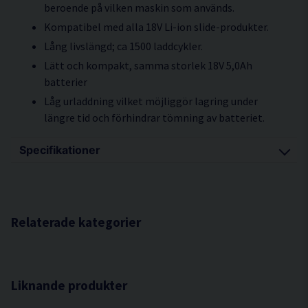
beroende på vilken maskin som används.
Kompatibel med alla 18V Li-ion slide-produkter.
Lång livslängd; ca 1500 laddcykler.
Lätt och kompakt, samma storlek 18V 5,0Ah
batterier
Låg urladdning vilket möjliggör lagring under
längre tid och förhindrar tömning av batteriet.
Specifikationer
Voltstyrka 36V/18V
Ampere 2,5Ah/5,0Ah
Batteri / laddare BSL36A18/UC18YSL3
Relaterade kategorier
Cellteknologi Li-ion
Batterifäste Slide
Laddtid 32 min
Liknande produkter
Dimension (L x B x H) 116 x 69 x 76