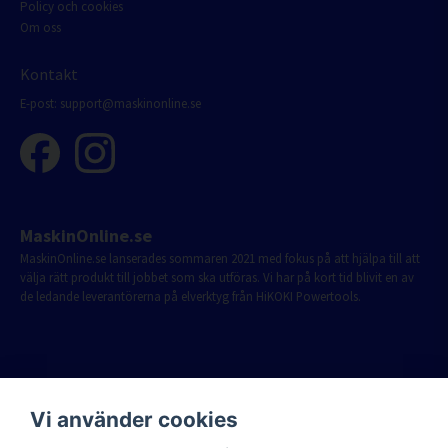
Policy och cookies
Om oss
Kontakt
E-post:
support@maskinonline.se
MaskinOnline.se
MaskinOnline.se lanserades sommaren 2021 med fokus på att hjälpa till att
välja rätt produkt till jobbet som ska utföras. Vi har på kort tid blivit en av
de ledande leverantörerna på elverktyg från HiKOKI Powertools.
Vi använder cookies