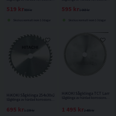
519 kr
595 kr
959 kr
1 069 kr
Skickas normalt inom 1-3 dagar
Skickas normalt inom 1-3 dagar
HiKOKI Sågklinga TCT Lamina
HiKOKI Sågklinga 254x30x2,3mm 60T
Sågklinga av härdad korrosionsbeständigt stål för sågning i hårda och mjuka träslag och även aluminiumsmaterialer.
Sågklinga av härdad korrosionsbeständigt stål för kapning i hårt och mjukt trä.
1 495 kr
695 kr
2 495 kr
1 239 kr