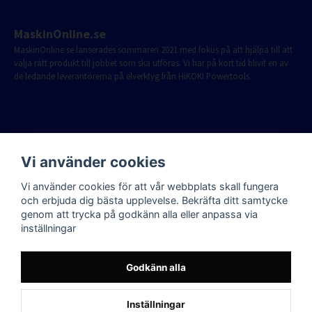
MaskinOnline.se
MaskinOnline.se lanserades sommaren 2021 med fokus på att hjälpa till att
välja rätt produkt till jobbet som ska utföras. Vi har på kort tid blivit en av
de ledande leverantörerna på elverktyg från HiKOKI Powertools.
Vi använder cookies
Vi använder cookies för att vår webbplats skall fungera
och erbjuda dig bästa upplevelse. Bekräfta ditt samtycke
genom att trycka på godkänn alla eller anpassa via
inställningar
Godkänn alla
Inställningar
Powered by Nyehandel AB