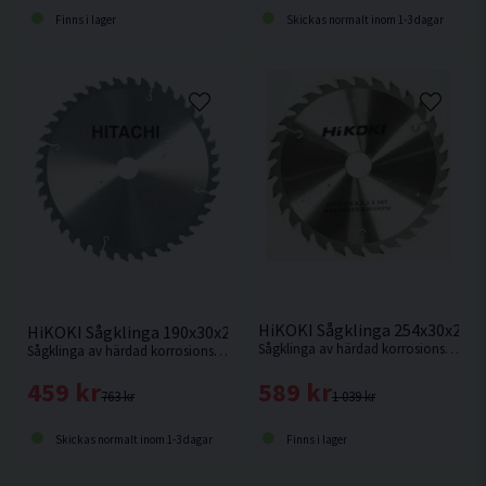
Skickas normalt inom 1-3 dagar
Finns i lager
HiKOKI Sågklinga 254x30x2,3
HiKOKI Sågklinga 190x30x2,0mm 40T
Sågklinga av härdad korrosionsbeständigt stål för kapning i hårt och mjukt trä.
Sågklinga av härdad korrosionsbeständigt stål för sågning i hårt och mjukt trä.
589 kr
459 kr
1 039 kr
763 kr
Finns i lager
Skickas normalt inom 1-3 dagar