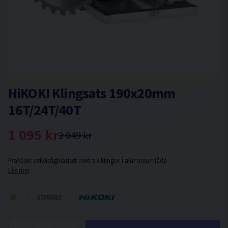
HiKOKI Klingsats 190x20mm
16T/24T/40T
1 095 kr
2 049 kr
Praktiskt cirkelsågbladset med tre klingor i aluminiumlåda
Läs mer
60355023