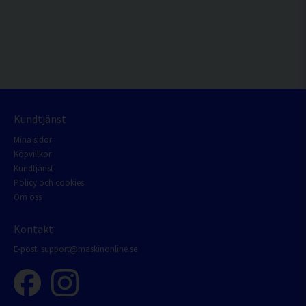
Kundtjänst
Mina sidor
Köpvillkor
Kundtjänst
Policy och cookies
Om oss
Kontakt
E-post:
support@maskinonline.se