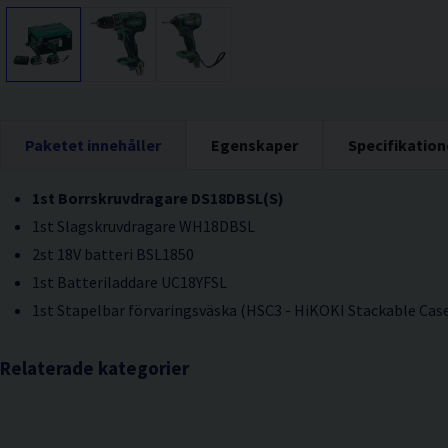
Paketet innehåller
Egenskaper
Specifikation
1st Borrskruvdragare DS18DBSL(S)
1st Slagskruvdragare WH18DBSL
2st 18V batteri BSL1850
1st Batteriladdare UC18YFSL
1st Stapelbar förvaringsväska (HSC3 - HiKOKI Stackable Cas
Relaterade kategorier