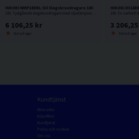
HiKOKI WHP18DBL Oil Slagskruvdragare 18V
HiKOKI DS18D
18V. Tystgående slagskruvdragare med oljedämpning, perfekt i bullerkänsliga miljöer.
6 106,25 kr
3 206,25
Slut på lager
Slut på lager
Kundtjänst
Mina sidor
Köpvillkor
Kundtjänst
Policy och cookies
Om oss