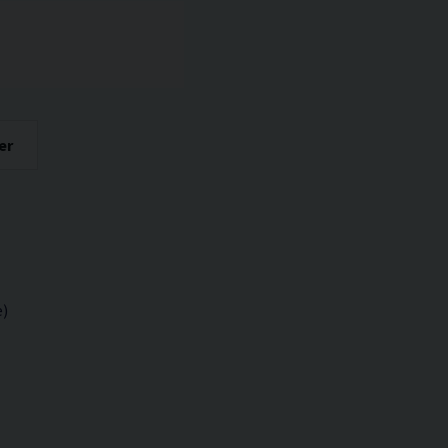
er
e)