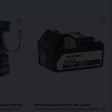
DL2) Verktygspaket 18V (2x5,0Ah)
HiKOKI BSL1850 Batteri 18V (5,0Ah)
18V. Smart verktygspaket med 2 st kompakta och kraftfulla 18V batteriverktyg.
Li-Ion batteri på 5,0Ah för 18V Sladdlösa HiKOKI / Hitachi maskiner med Slide batterifäste.