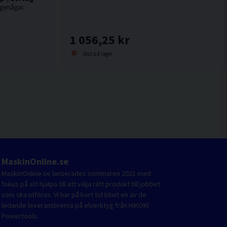
gersågar.
1 056,25 kr
Slut på lager
MaskinOnline.se
MaskinOnline.se lanserades sommaren 2021 med
fokus på att hjälpa till att välja rätt produkt till jobbet
som ska utföras. Vi har på kort tid blivit en av de
ledande leverantörerna på elverktyg från HiKOKI
Powertools.