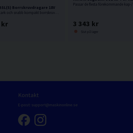
Passar de flesta förekommande kap-/
BSL(S) Borrskruvdragare 18V
18V. En oerhört stark och snabb kompakt borrskruvdragare från Hikoki.
3 343 kr
 kr
Slut på lager
Kontakt
E-post:
support@maskinonline.se