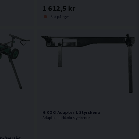
1 612,5 kr
Slut på lager
HiKOKI Adapter f. Styrskena
Adapter till Hikoki styrskenor.
ap-/Gersåg