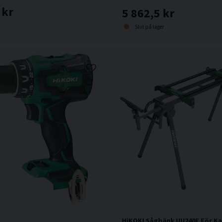
 kr
5 862,5 kr
Slut på lager
HiKOKI Sågbänk UU240F För K