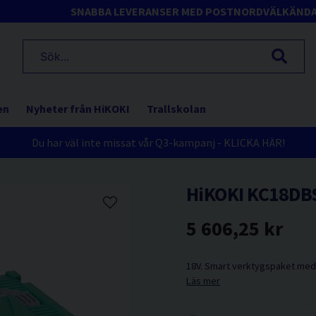
SNABBA LEVERANSER MED POSTNORD
VÄLKÄND
en
Nyheter från HiKOKI
Trallskolan
Du har väl inte missat vår Q3-kampanj - KLICKA HÄR!
HiKOKI KC18DBS
5 606,25 kr
18V. Smart verktygspaket med 2
Läs mer