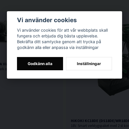
Vi använder cookies
Vi använder cookies för att vår webbplats skall
fungera och erbjuda dig bästa upplevelse.
Bekräfta ditt samtycke genom att trycka på
godkänn alla eller anpassa via inställningar
 Vinkelslip 125mm (1100W)
Godkänn alla
Inställningar
1100W. Mycket stark och kompakt vinkelslip från HiKOKI.
HiKOKI KC18DE (DS18DE/WR18DB