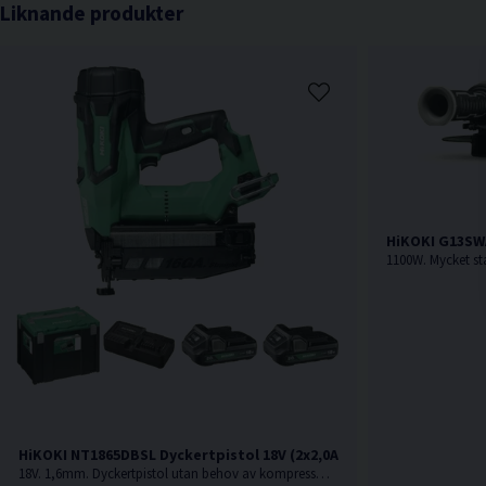
Liknande produkter
HiKOKI G13SWA
HiKOKI NT1865DBSL Dyckertpistol 18V (2x2,0Ah)
18V. 1,6mm. Dyckertpistol utan behov av kompressor, slang eller gas.