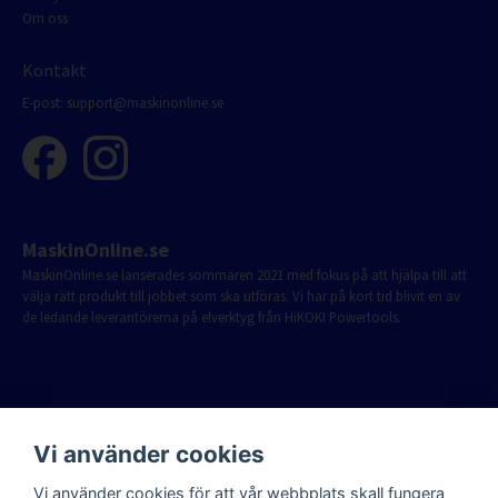
Om oss
Kontakt
E-post:
support@maskinonline.se
MaskinOnline.se
MaskinOnline.se lanserades sommaren 2021 med fokus på att hjälpa till att
välja rätt produkt till jobbet som ska utföras. Vi har på kort tid blivit en av
de ledande leverantörerna på elverktyg från HiKOKI Powertools.
Vi använder cookies
Vi använder cookies för att vår webbplats skall fungera