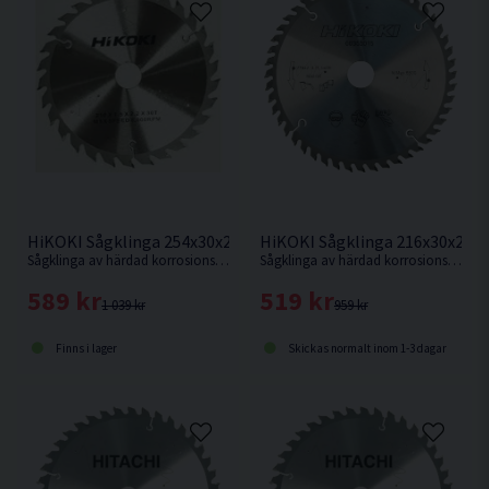
HiKOKI Sågklinga 216x30x2,3
HiKOKI Sågklinga 254x30x2,3mm 40T
Sågklinga av härdad korrosionsbeständigt stål för mycket fin sågning i hårt och mjukt trä.
Sågklinga av härdad korrosionsbeständigt stål för kapning i hårt och mjukt trä.
519 kr
589 kr
959 kr
1 039 kr
Skickas normalt inom 1-3 dagar
Finns i lager