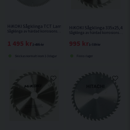
HiKOKI Sågklinga TCT Laminat Aluminium 305x30x2,8mm 96
HiKOKI Sågklinga 335x25,4x3
Sågklinga av härdad korrosionsbeständigt stål för sågning i hårda och mjuka träslag och även aluminiumsmaterialer.
Sågklinga av härdad korrosionsbeständigt stål för sågning i hårda och mjuka träslag.
1 495 kr
995 kr
2 495 kr
1 739 kr
Skickas normalt inom 1-3 dagar
Finns i lager