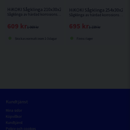
HiKOKI Sågklinga 210x30x2,4mm 30T
HiKOKI Sågklinga 254x30x2,3
Sågklinga av härdad korrosionsbeständigt stål för sågning i hårt och mjukt trä.
Sågklinga av härdad korrosionsbeständigt stål för kapning i hårt och mjukt trä.
609 kr
695 kr
1 069 kr
1 239 kr
Skickas normalt inom 1-3 dagar
Finns i lager
Kundtjänst
Mina sidor
Köpvillkor
Kundtjänst
Policy och cookies