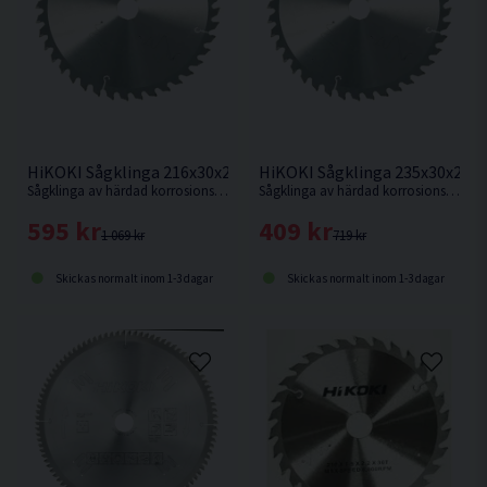
HiKOKI Sågklinga 216x30x2,3mm 60T
HiKOKI Sågklinga 235x30x2,1
Sågklinga av härdad korrosionsbeständigt stål för mycket fin sågning i hårt och mjukt trä.
Sågklinga av härdad korrosionsbeständigt stål för kapning i hårt och mjukt trä.
595 kr
409 kr
1 069 kr
719 kr
Skickas normalt inom 1-3 dagar
Skickas normalt inom 1-3 dagar