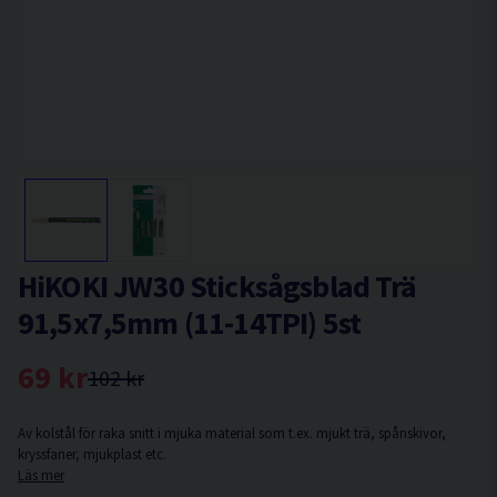
HiKOKI JW30 Sticksågsblad Trä
91,5x7,5mm (11-14TPI) 5st
69 kr
102 kr
Av kolstål för raka snitt i mjuka material som t.ex. mjukt trä, spånskivor,
kryssfaner, mjukplast etc.
Läs mer