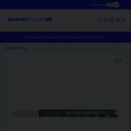
Inkl.moms
Du har väl inte missat vår Q3-kampanj - KLICKA HÄR!
Träbearbetning
HiKOKI JW30 Sticksågsblad Trä 91,5x7,5mm (11-14TPI) 5st