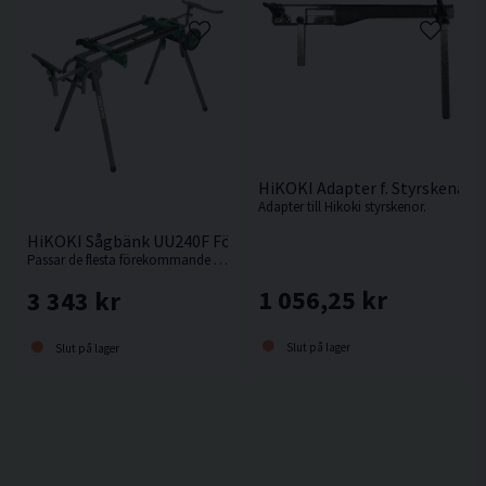
HiKOKI Adapter f. Styrskena
Adapter till Hikoki styrskenor.
HiKOKI Sågbänk UU240F För Kap-/Gersåg
Passar de flesta förekommande kap-/gersågar.
1 056,25 kr
3 343 kr
Slut på lager
Slut på lager