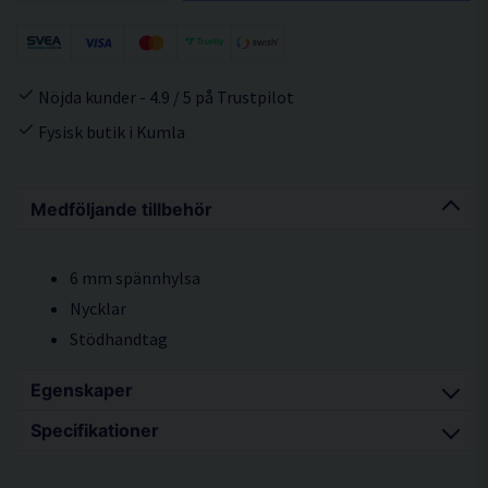
Nöjda kunder - 4.9 / 5 på Trustpilot
Fysisk butik i Kumla
Medföljande tillbehör
6 mm spännhylsa
Nycklar
Stödhandtag
Egenskaper
Specifikationer
Mycket kompakt och lätt elektronisk rakslip
Ergonomiskt grepp - endast 200 mm
Effekt 760W