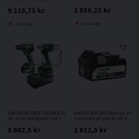
1 856,25 kr
9 218,75 kr
Slut på lager
Slut på lager
HiKOKI KC18DE (DS18DE/WR18DBDL2) Verktygspaket 18V (2x
HiKOKI BSL1850 Batteri 18V (5
18V. Smart verktygspaket med 2 st kompakta och kraftfulla 18V batteriverktyg.
Li-Ion batteri på 5,0Ah för 18V Sladdlösa HiKOKI / Hitachi maskiner med Slide batterifäste.
5 862,5 kr
1 612,5 kr