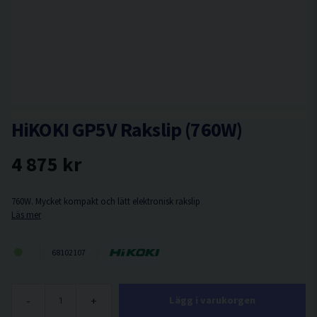
HiKOKI GP5V Rakslip (760W)
4 875 kr
760W. Mycket kompakt och lätt elektronisk rakslip
Läs mer
68102107
-
+
Lägg i varukorgen