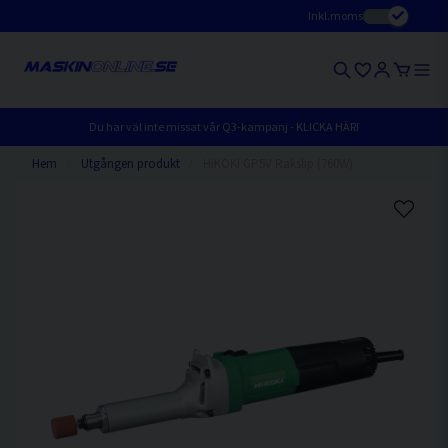
Inkl.moms
Du har väl inte missat vår Q3-kampanj - KLICKA HÄR!
Hem
Utgången produkt
HiKOKI GP5V Rakslip (760W)