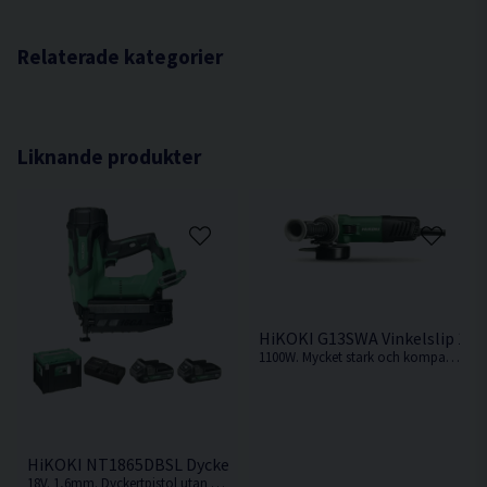
greppomkrets
Verktygsfäste (spännhylsa) 6 mm (eller 1/4")
Vibrationsfri gång och låg ljudnivå
Kapacitet slipstål Ø 50 mm
Relaterade kategorier
Steglöst variabelt varvtal
Varvtal obelastad 2.000 - 8.300 /min
Elektronisk konstant varvtalskontroll
Vibrationsnivå m/s² (3D) 4,0
Med mjukstart (startströmsbegränsning)
Ljudtrycksnivå dB(A) 83,0
Liknande produkter
Topplacerad brytare
Ljudeffekt dB(A) 94,0
Hög sliphastighet
Dimension (L x H) 406 x 79 mm
För spännhylsor 3, 6 och 8 mm
Vikt 1,9 kg
HiKOKI G13SWA Vinkelslip 12
1100W. Mycket stark och kompakt vinkelslip från HiKOKI.
HiKOKI NT1865DBSL Dyckertpistol 18V (2x2,0Ah)
18V. 1,6mm. Dyckertpistol utan behov av kompressor, slang eller gas.