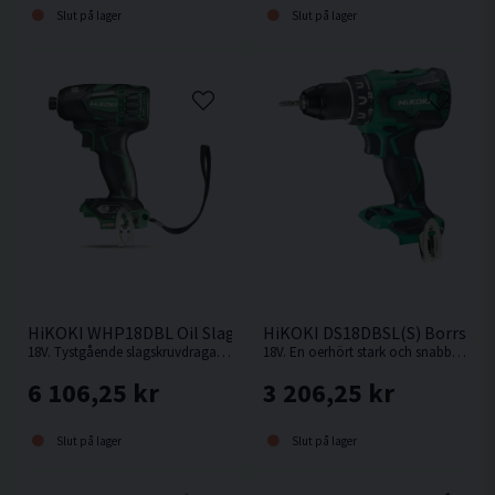
Slut på lager
Slut på lager
HiKOKI WHP18DBL Oil Slagskruvdragare 18V
HiKOKI DS18DBSL(S) Borrskru
18V. Tystgående slagskruvdragare med oljedämpning, perfekt i bullerkänsliga miljöer.
18V. En oerhört stark och snabb kompakt borrskruvdragare från Hikoki.
6 106,25 kr
3 206,25 kr
Slut på lager
Slut på lager