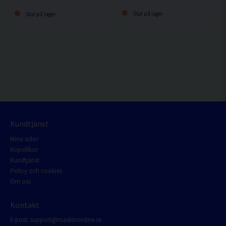
Slut på lager
Slut på lager
Kundtjänst
Mina sidor
Köpvillkor
Kundtjänst
Policy och cookies
Om oss
Kontakt
E-post:
support@maskinonline.se