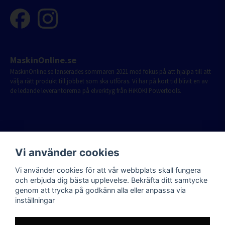
MaskinOnline.se
MaskinOnline.se lanserades sommaren 2021 med fokus på att hjälpa till att
välja rätt produkt till jobbet som ska utföras. Vi har på kort tid blivit en av
de ledande leverantörerna på elverktyg från HiKOKI Powertools.
Vi använder cookies
Vi använder cookies för att vår webbplats skall fungera
och erbjuda dig bästa upplevelse. Bekräfta ditt samtycke
genom att trycka på godkänn alla eller anpassa via
inställningar