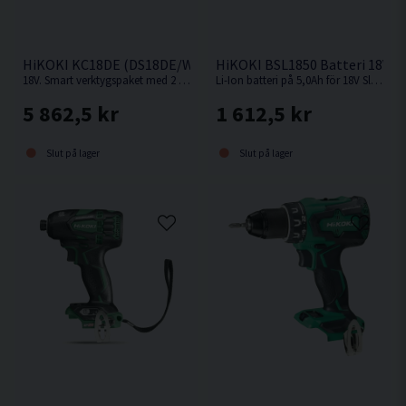
HiKOKI KC18DE (DS18DE/WR18DBDL2) Verktygspaket 18V (2x
HiKOKI BSL1850 Batteri 18V (5
18V. Smart verktygspaket med 2 st kompakta och kraftfulla 18V batteriverktyg.
Li-Ion batteri på 5,0Ah för 18V Sladdlösa HiKOKI / Hitachi maskiner med Slide batterifäste.
5 862,5 kr
1 612,5 kr
Slut på lager
Slut på lager