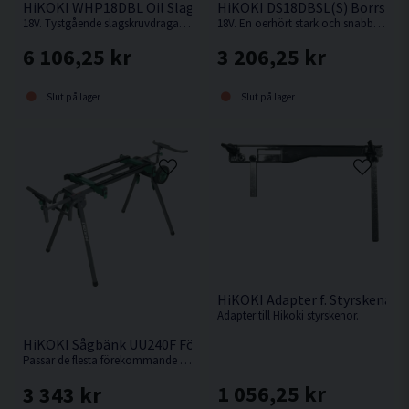
HiKOKI WHP18DBL Oil Slagskruvdragare 18V
HiKOKI DS18DBSL(S) Borrskru
18V. Tystgående slagskruvdragare med oljedämpning, perfekt i bullerkänsliga miljöer.
18V. En oerhört stark och snabb kompakt borrskruvdragare från Hikoki.
6 106,25 kr
3 206,25 kr
Slut på lager
Slut på lager
HiKOKI Adapter f. Styrskena
Adapter till Hikoki styrskenor.
HiKOKI Sågbänk UU240F För Kap-/Gersåg
Passar de flesta förekommande kap-/gersågar.
1 056,25 kr
3 343 kr