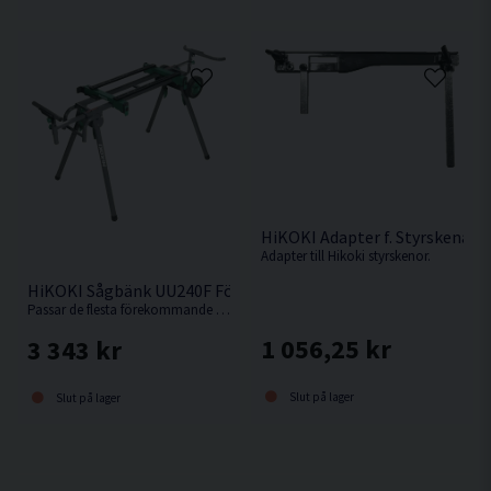
HiKOKI Adapter f. Styrskena
Adapter till Hikoki styrskenor.
HiKOKI Sågbänk UU240F För Kap-/Gersåg
Passar de flesta förekommande kap-/gersågar.
1 056,25 kr
3 343 kr
Slut på lager
Slut på lager