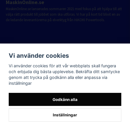
MaskinOnline.se
MaskinOnline.se lanserades sommaren 2021 med fokus på att hjälpa till att
välja rätt produkt till jobbet som ska utföras. Vi har på kort tid blivit en av
de ledande leverantörerna på elverktyg från HiKOKI Powertools.
Vi använder cookies
Vi använder cookies för att vår webbplats skall fungera
och erbjuda dig bästa upplevelse. Bekräfta ditt samtycke
genom att trycka på godkänn alla eller anpassa via
inställningar
Godkänn alla
Inställningar
Powered by Nyehandel AB