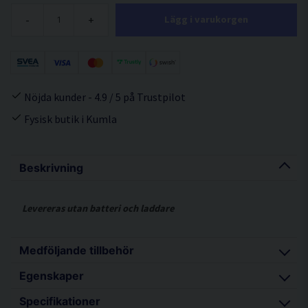
-
+
Lägg i varukorgen
Nöjda kunder - 4.9 / 5 på Trustpilot
Fysisk butik i Kumla
Beskrivning
Levereras utan batteri och laddare
Medföljande tillbehör
Egenskaper
Stapelbar förvaringsväska (HSC2)
Specifikationer
Sidohandtag
Kolborstfri motor ger längre driftstid per laddning,