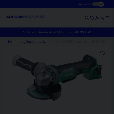
Inkl.moms
Du har väl inte missat vår Q3-kampanj - KLICKA HÄR!
Hem
Utgången produkt
HiKOKI G18DBBAL Vinkelslip 125MM 18V