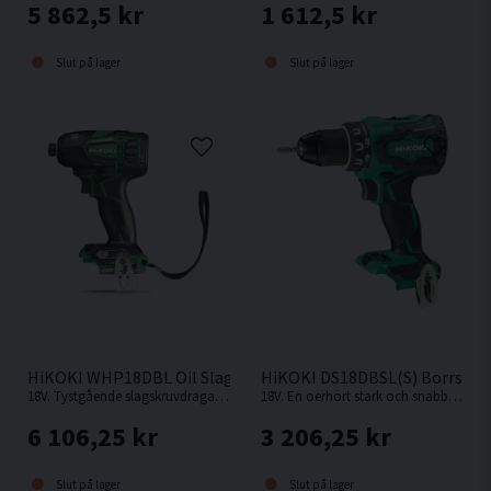
5 862,5 kr
1 612,5 kr
Slut på lager
Slut på lager
HiKOKI WHP18DBL Oil Slagskruvdragare 18V
HiKOKI DS18DBSL(S) Borrskru
18V. Tystgående slagskruvdragare med oljedämpning, perfekt i bullerkänsliga miljöer.
18V. En oerhört stark och snabb kompakt borrskruvdragare från Hikoki.
6 106,25 kr
3 206,25 kr
Slut på lager
Slut på lager