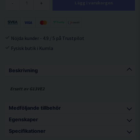
-
+
Lägg i varukorgen
Nöjda kunder - 4.9 / 5 på Trustpilot
Fysisk butik i Kumla
Beskrivning
Ersatt av G13VE2
Medföljande tillbehör
Egenskaper
Slipskiva
Specifikationer
Avvibrerat stödhandtag
Mycket stark och kompakt elektronisk vinkelslip.
Haknyckel