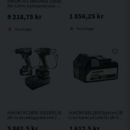
HiKOKI NT1865DBSL Dyckertpistol 18V (2x2,0Ah)
18V. 1,6mm. Dyckertpistol utan behov av kompressor, slang eller gas.
1 856,25 kr
9 218,75 kr
Slut på lager
Slut på lager
HiKOKI KC18DE (DS18DE/WR18DBDL2) Verktygspaket 18V (2x
HiKOKI BSL1850 Batteri 18V (5
18V. Smart verktygspaket med 2 st kompakta och kraftfulla 18V batteriverktyg.
Li-Ion batteri på 5,0Ah för 18V Sladdlösa HiKOKI / Hitachi maskiner med Slide batterifäste.
5 862,5 kr
1 612,5 kr