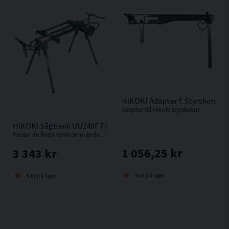
HiKOKI Adapter f. Styrskena
Adapter till Hikoki styrskenor.
HiKOKI Sågbänk UU240F För Kap-/Gersåg
Passar de flesta förekommande kap-/gersågar.
1 056,25 kr
3 343 kr
Slut på lager
Slut på lager