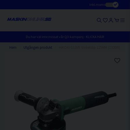
Inkl.moms
Du har väl inte missat vår Q3-kampanj - KLICKA HÄR!
Hem
Utgången produkt
HiKOKI G13VE Vinkelslip 125MM (1320W)