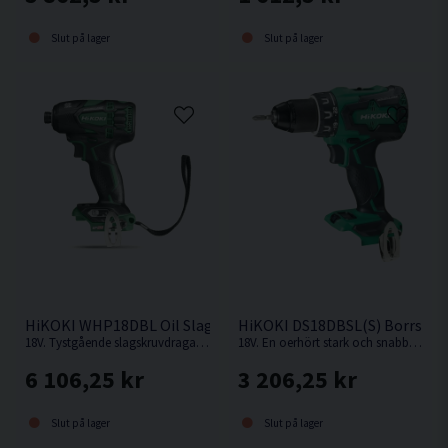
Slut på lager
Slut på lager
HiKOKI WHP18DBL Oil Slagskruvdragare 18V
HiKOKI DS18DBSL(S) Borrskru
18V. Tystgående slagskruvdragare med oljedämpning, perfekt i bullerkänsliga miljöer.
18V. En oerhört stark och snabb kompakt borrskruvdragare från Hikoki.
6 106,25 kr
3 206,25 kr
Slut på lager
Slut på lager