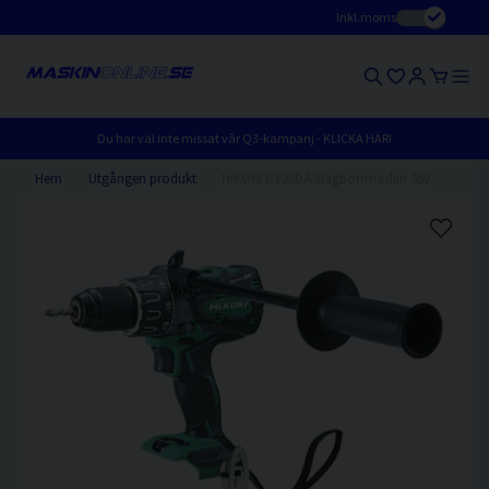
Inkl.moms
Du har väl inte missat vår Q3-kampanj - KLICKA HÄR!
Hem
Utgången produkt
HiKOKI DV36DA Slagborrmaskin 36V