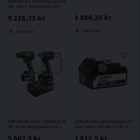
HiKOKI NT1865DBSL Dyckertpistol 18V (2x2,0Ah)
Överbelastningsskydd (HPS -HiKOKI Protection
18V. 1,6mm. Dyckertpistol utan behov av kompressor, slang eller gas.
System)
1 856,25 kr
9 218,75 kr
Integrerat LED ljus med vidvinkel
Påmonterad bälteskrok och handledsrem
Slut på lager
Slut på lager
HiKOKI KC18DE (DS18DE/WR18DBDL2) Verktygspaket 18V (2x
HiKOKI BSL1850 Batteri 18V (5
18V. Smart verktygspaket med 2 st kompakta och kraftfulla 18V batteriverktyg.
Li-Ion batteri på 5,0Ah för 18V Sladdlösa HiKOKI / Hitachi maskiner med Slide batterifäste.
5 862,5 kr
1 612,5 kr