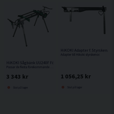
HiKOKI Adapter f. Styrskena
Adapter till Hikoki styrskenor.
HiKOKI Sågbänk UU240F För Kap-/Gersåg
Passar de flesta förekommande kap-/gersågar.
1 056,25 kr
3 343 kr
Slut på lager
Slut på lager