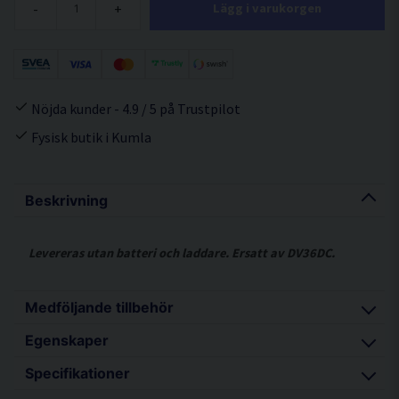
-
+
Lägg i varukorgen
Nöjda kunder - 4.9 / 5 på Trustpilot
Fysisk butik i Kumla
Beskrivning
Levereras utan batteri och laddare. Ersatt av DV36DC.
Medföljande tillbehör
Egenskaper
Stödhandtag
Specifikationer
Stapelbar förvaringsväska (HSC2)
Längre driftstid per laddning och 30 % snabbare