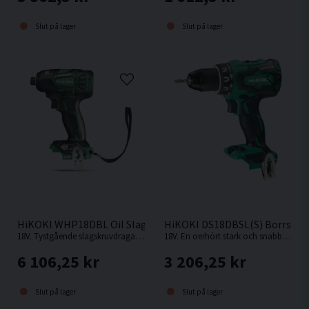
Slut på lager
Slut på lager
HiKOKI WHP18DBL Oil Slagskruvdragare 18V
HiKOKI DS18DBSL(S) Borrskru
18V. Tystgående slagskruvdragare med oljedämpning, perfekt i bullerkänsliga miljöer.
18V. En oerhört stark och snabb kompakt borrskruvdragare från Hikoki.
6 106,25 kr
3 206,25 kr
Slut på lager
Slut på lager