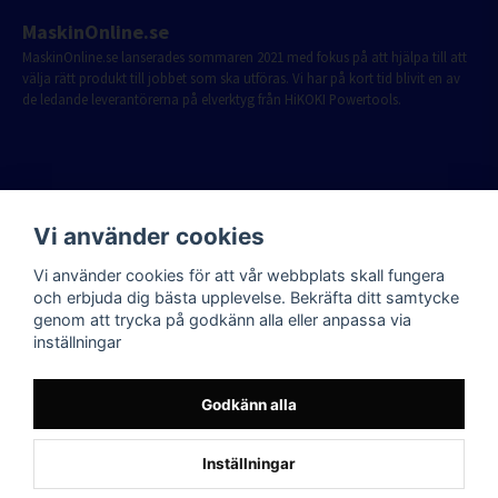
MaskinOnline.se
MaskinOnline.se lanserades sommaren 2021 med fokus på att hjälpa till att
välja rätt produkt till jobbet som ska utföras. Vi har på kort tid blivit en av
de ledande leverantörerna på elverktyg från HiKOKI Powertools.
Vi använder cookies
Vi använder cookies för att vår webbplats skall fungera
och erbjuda dig bästa upplevelse. Bekräfta ditt samtycke
genom att trycka på godkänn alla eller anpassa via
inställningar
Godkänn alla
Inställningar
Powered by Nyehandel AB