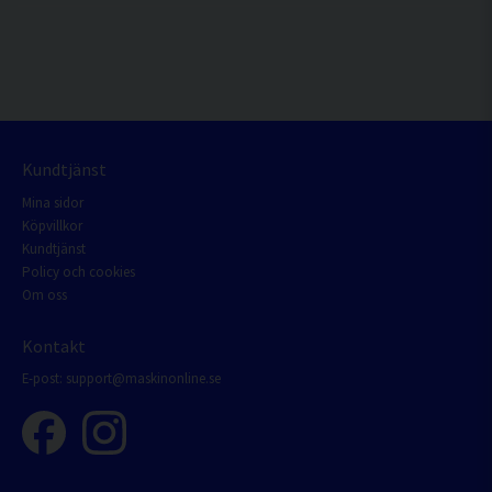
Kundtjänst
Mina sidor
Köpvillkor
Kundtjänst
Policy och cookies
Om oss
Kontakt
E-post:
support@maskinonline.se