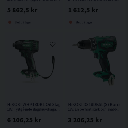
5 862,5 kr
1 612,5 kr
Slut på lager
Slut på lager
HiKOKI WHP18DBL Oil Slagskruvdragare 18V
HiKOKI DS18DBSL(S) Borrskru
18V. Tystgående slagskruvdragare med oljedämpning, perfekt i bullerkänsliga miljöer.
18V. En oerhört stark och snabb kompakt borrskruvdragare från Hikoki.
6 106,25 kr
3 206,25 kr