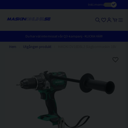
Inkl.moms
Du har väl inte missat vår Q3-kampanj - KLICKA HÄR!
Hem
Utgången produkt
HiKOKI DV18DBL2 Slagborrmaskin 18V