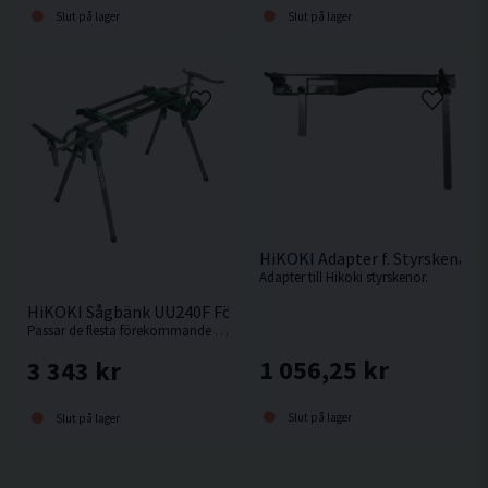
Slut på lager
Slut på lager
HiKOKI Adapter f. Styrskena
Adapter till Hikoki styrskenor.
HiKOKI Sågbänk UU240F För Kap-/Gersåg
Passar de flesta förekommande kap-/gersågar.
1 056,25 kr
3 343 kr
Slut på lager
Slut på lager