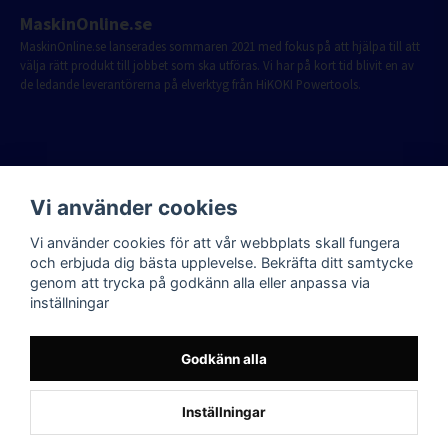
MaskinOnline.se
MaskinOnline.se lanserades sommaren 2021 med fokus på att hjälpa till att
välja rätt produkt till jobbet som ska utföras. Vi har på kort tid blivit en av
de ledande leverantörerna på elverktyg från HiKOKI Powertools.
Vi använder cookies
Vi använder cookies för att vår webbplats skall fungera
och erbjuda dig bästa upplevelse. Bekräfta ditt samtycke
genom att trycka på godkänn alla eller anpassa via
inställningar
Godkänn alla
Inställningar
Powered by Nyehandel AB