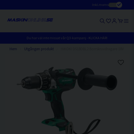
Inkl.moms
Du har väl inte missat vår Q3-kampanj - KLICKA HÄR!
Hem
Utgången produkt
HiKOKI DS18DBL2 Borrskruvdragare 18V