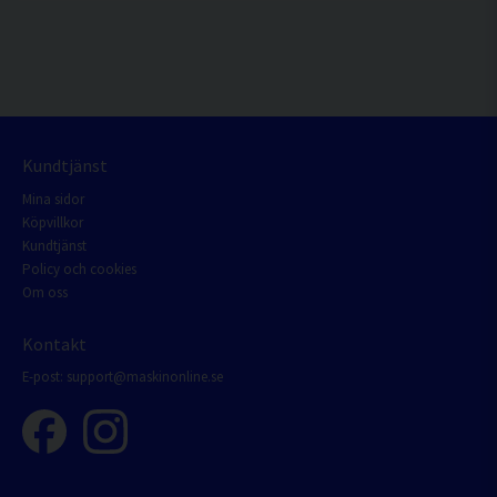
Kundtjänst
Mina sidor
Köpvillkor
Kundtjänst
Policy och cookies
Om oss
Kontakt
E-post:
support@maskinonline.se