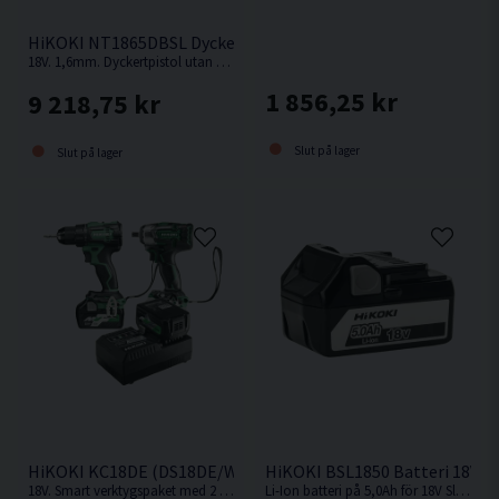
HiKOKI NT1865DBSL Dyckertpistol 18V (2x2,0Ah)
18V. 1,6mm. Dyckertpistol utan behov av kompressor, slang eller gas.
1 856,25 kr
9 218,75 kr
Slut på lager
Slut på lager
HiKOKI KC18DE (DS18DE/WR18DBDL2) Verktygspaket 18V (2x
HiKOKI BSL1850 Batteri 18V (5
18V. Smart verktygspaket med 2 st kompakta och kraftfulla 18V batteriverktyg.
Li-Ion batteri på 5,0Ah för 18V Sladdlösa HiKOKI / Hitachi maskiner med Slide batterifäste.