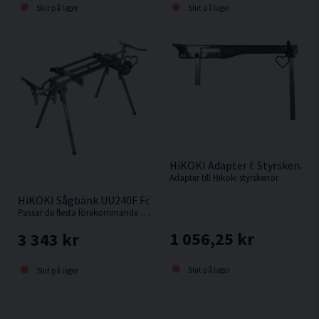
Slut på lager
Slut på lager
HiKOKI Adapter f. Styrskena
Adapter till Hikoki styrskenor.
HiKOKI Sågbänk UU240F För Kap-/Gersåg
Passar de flesta förekommande kap-/gersågar.
1 056,25 kr
3 343 kr
Slut på lager
Slut på lager