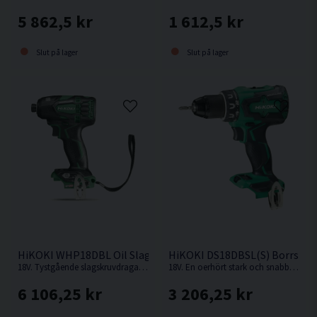
5 862,5 kr
1 612,5 kr
Slut på lager
Slut på lager
HiKOKI WHP18DBL Oil Slagskruvdragare 18V
HiKOKI DS18DBSL(S) Borrskru
18V. Tystgående slagskruvdragare med oljedämpning, perfekt i bullerkänsliga miljöer.
18V. En oerhört stark och snabb kompakt borrskruvdragare från Hikoki.
6 106,25 kr
3 206,25 kr