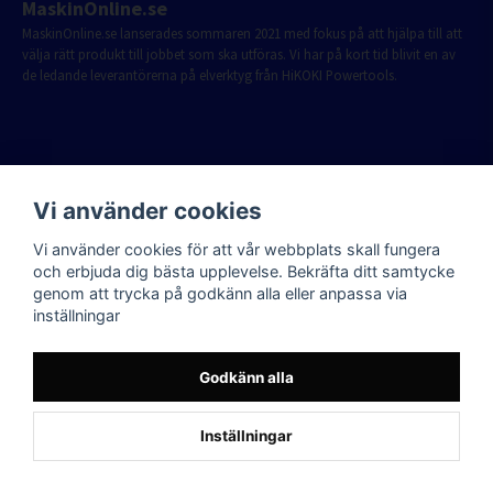
MaskinOnline.se
MaskinOnline.se lanserades sommaren 2021 med fokus på att hjälpa till att
välja rätt produkt till jobbet som ska utföras. Vi har på kort tid blivit en av
de ledande leverantörerna på elverktyg från HiKOKI Powertools.
Vi använder cookies
Vi använder cookies för att vår webbplats skall fungera
och erbjuda dig bästa upplevelse. Bekräfta ditt samtycke
genom att trycka på godkänn alla eller anpassa via
inställningar
Godkänn alla
Inställningar
Powered by Nyehandel AB