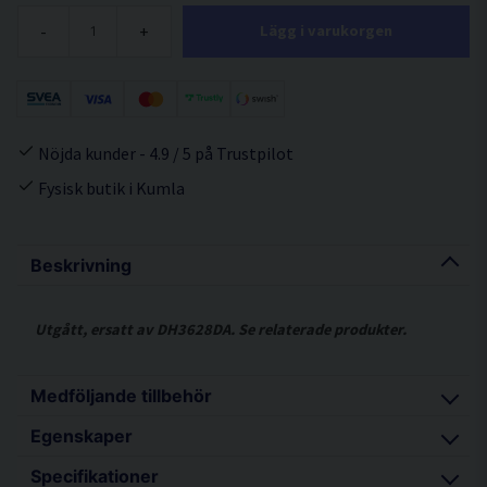
-
+
Lägg i varukorgen
Nöjda kunder - 4.9 / 5 på Trustpilot
Fysisk butik i Kumla
Beskrivning
Utgått, ersatt av DH3628DA. Se relaterade produkter.
Medföljande tillbehör
Egenskaper
Stapelbar förvaringsväska (HSC4)
Specifikationer
Djupanhåll
Effektiv och kraftfull kombihammare med snabb