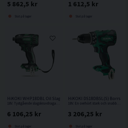
5 862,5 kr
1 612,5 kr
Slut på lager
Slut på lager
HiKOKI WHP18DBL Oil Slagskruvdragare 18V
HiKOKI DS18DBSL(S) Borrskru
18V. Tystgående slagskruvdragare med oljedämpning, perfekt i bullerkänsliga miljöer.
18V. En oerhört stark och snabb kompakt borrskruvdragare från Hikoki.
6 106,25 kr
3 206,25 kr
Slut på lager
Slut på lager