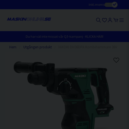
Inkl.moms
Du har väl inte missat vår Q3-kampanj - KLICKA HÄR!
Hem
Utgången produkt
HiKOKI DH36DPA Kombihammare 36V