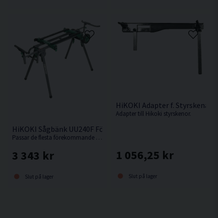
HiKOKI Adapter f. Styrskena
Adapter till Hikoki styrskenor.
HiKOKI Sågbänk UU240F För Kap-/Gersåg
Passar de flesta förekommande kap-/gersågar.
1 056,25 kr
3 343 kr
Slut på lager
Slut på lager