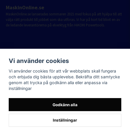
MaskinOnline.se
MaskinOnline.se lanserades sommaren 2021 med fokus på att hjälpa till att
välja rätt produkt till jobbet som ska utföras. Vi har på kort tid blivit en av
de ledande leverantörerna på elverktyg från HiKOKI Powertools.
Vi använder cookies
Vi använder cookies för att vår webbplats skall fungera
och erbjuda dig bästa upplevelse. Bekräfta ditt samtycke
genom att trycka på godkänn alla eller anpassa via
inställningar
Godkänn alla
Inställningar
Powered by Nyehandel AB