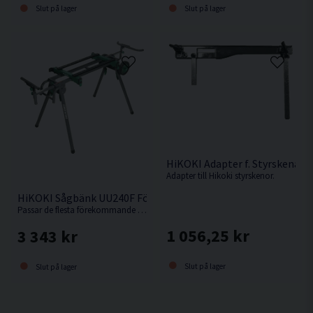
Slut på lager
Slut på lager
HiKOKI Adapter f. Styrskena
Adapter till Hikoki styrskenor.
HiKOKI Sågbänk UU240F För Kap-/Gersåg
Passar de flesta förekommande kap-/gersågar.
1 056,25 kr
3 343 kr
Slut på lager
Slut på lager