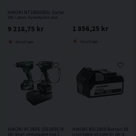
HiKOKI NT1865DBSL Dyckertpistol 18V (2x2,0Ah)
18V. 1,6mm. Dyckertpistol utan behov av kompressor, slang eller gas.
1 856,25 kr
9 218,75 kr
Slut på lager
Slut på lager
HiKOKI KC18DE (DS18DE/WR18DBDL2) Verktygspaket 18V (2x
HiKOKI BSL1850 Batteri 18V (5
18V. Smart verktygspaket med 2 st kompakta och kraftfulla 18V batteriverktyg.
Li-Ion batteri på 5,0Ah för 18V Sladdlösa HiKOKI / Hitachi maskiner med Slide batterifäste.