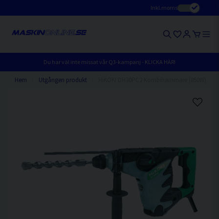
Inkl.moms
Du har väl inte missat vår Q3-kampanj - KLICKA HÄR!
Hem
Utgången produkt
HiKOKI DH30PC2 Kombihammare (850W)