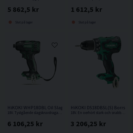
5 862,5 kr
1 612,5 kr
Slut på lager
Slut på lager
HiKOKI WHP18DBL Oil Slagskruvdragare 18V
HiKOKI DS18DBSL(S) Borrskru
18V. Tystgående slagskruvdragare med oljedämpning, perfekt i bullerkänsliga miljöer.
18V. En oerhört stark och snabb kompakt borrskruvdragare från Hikoki.
6 106,25 kr
3 206,25 kr