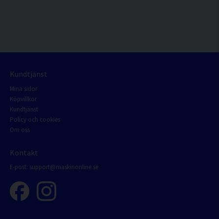
Kundtjänst
Mina sidor
Köpvillkor
Kundtjänst
Policy och cookies
Om oss
Kontakt
E-post:
support@maskinonline.se