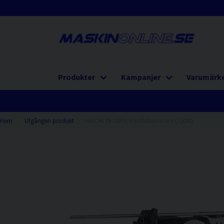
Produkter
Kampanjer
Varumärk
Hem
Utgången produkt
HiKOKI DH28PD Kombihammare (720W)