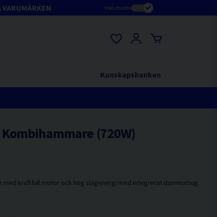
A VARUMÄRKEN
Inkl.moms
Kunskapsbanken
 Kombihammare (720W)
ed kraftfull motor och hög slagenergi med integrerat dammutsug.