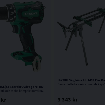
HiKOKI Sågbänk UU240F För K
Passar de flesta förekommande kap-/
BSL(S) Borrskruvdragare 18V
18V. En oerhört stark och snabb kompakt borrskruvdragare från Hikoki.
3 343 kr
 kr