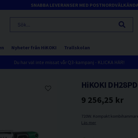
SNABBA LEVERANSER MED POSTNORD
VÄLKÄND
en
Nyheter från HiKOKI
Trallskolan
Du har väl inte missat vår Q3-kampanj - KLICKA HÄR!
HiKOKI DH28PD
9 256,25 kr
720W. Kompakt kombihammare m
Läs mer