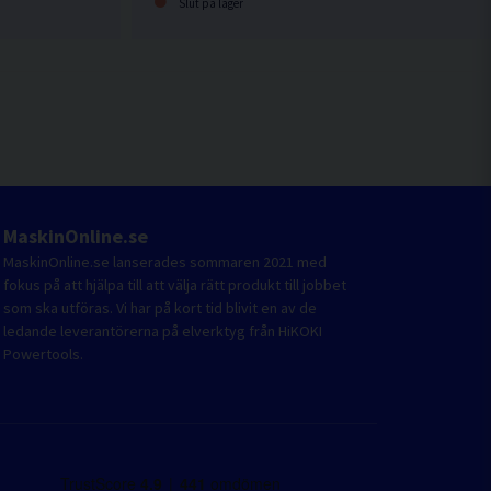
Slut på lager
MaskinOnline.se
MaskinOnline.se lanserades sommaren 2021 med
fokus på att hjälpa till att välja rätt produkt till jobbet
som ska utföras. Vi har på kort tid blivit en av de
ledande leverantörerna på elverktyg från HiKOKI
Powertools.