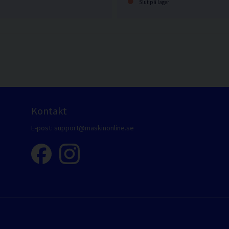
Slut på lager
Kontakt
E-post:
support@maskinonline.se