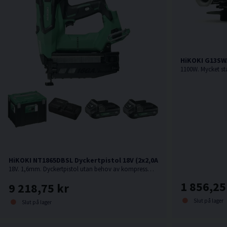
HiKOKI G13SWA
HiKOKI NT1865DBSL Dyckertpistol 18V (2x2,0Ah)
18V. 1,6mm. Dyckertpistol utan behov av kompressor, slang eller gas.
1 856,25
9 218,75 kr
Slut på lager
Slut på lager