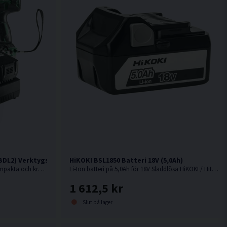
DL2) Verktygspaket 18V (2x5,0Ah)
HiKOKI BSL1850 Batteri 18V (5,0Ah)
18V. Smart verktygspaket med 2 st kompakta och kraftfulla 18V batteriverktyg.
Li-Ion batteri på 5,0Ah för 18V Sladdlösa HiKOKI / Hitachi maskiner med Slide batterifäste.
1 612,5 kr
Slut på lager