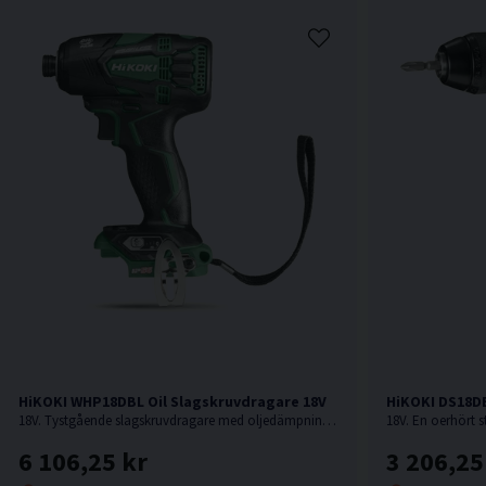
HiKOKI WHP18DBL Oil Slagskruvdragare 18V
HiKOKI DS18D
18V. Tystgående slagskruvdragare med oljedämpning, perfekt i bullerkänsliga miljöer.
6 106,25 kr
3 206,25