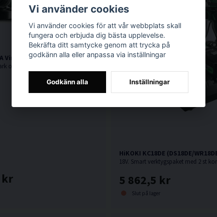
Vi använder cookies
Vi använder cookies för att vår webbplats skall
fungera och erbjuda dig bästa upplevelse.
Bekräfta ditt samtycke genom att trycka på
godkänn alla eller anpassa via inställningar
 Vinkelslip 125mm (1100W)
1100W. Mycket stark och kompakt vinkelslip från HiKOKI.
Godkänn alla
Inställningar
HiKOKI KC18DE (DS18DE/WR18DB
 kr
5 862,5 kr
Slut på lager