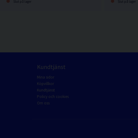
Slut på lager
Slut på lager
Kundtjänst
Mina sidor
Köpvillkor
Kundtjänst
Policy och cookies
Om oss