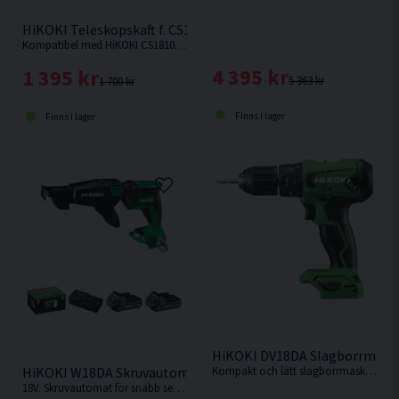
HiKOKI Teleskopskaft f. CS1810DD 1525-2095mm
Kompatibel med HiKOKI CS1810DD grensåg.
4 395 kr
1 395 kr
5 363 kr
1 700 kr
Finns i lager
Finns i lager
HiKOKI DV18DA Slagborrmaski
Kompakt och lätt slagborrmaskin som lämpar sig bäst som borrskruvdragare eller för borrning i tegel tack vare slagfunktionen. Levereras utan batteri, laddare och kartong men med manual.
HiKOKI W18DA Skruvautomat 18V (2x2,0Ah)
18V. Skruvautomat för snabb serieskruvning från HiKOKI.