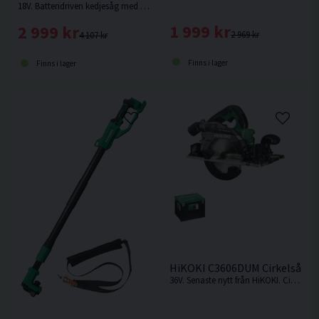
18V. Batteridriven kedjesåg med en svärdlängd på 10" (250mm) som drivs av ett 18V batteri eller ett 36V multi volt batteri. Levereras utan batteri & laddare.
1 999 kr
2 999 kr
2 969 kr
4 107 kr
Finns i lager
Finns i lager
HiKOKI C3606DUM Cirkelsåg 
36V. Senaste nytt från HiKOKI. Cirkelsåg som kan fästas på skena. Levereras utan batteri och laddare.