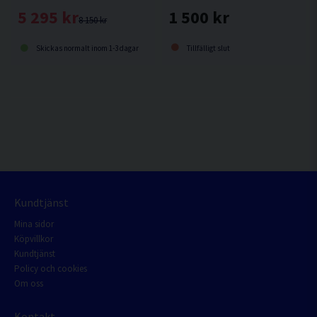
1 500 kr
5 295 kr
8 150 kr
Tillfälligt slut
Skickas normalt inom 1-3 dagar
Kundtjänst
Mina sidor
Köpvillkor
Kundtjänst
Policy och cookies
Om oss
Kontakt