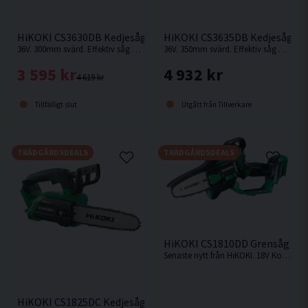
Ljudtrycksnivå dB(A) 88
HiKOKI CS3630DB Kedjesåg 12" 36V
HiKOKI CS3635DB Kedjesåg 14
36V. 300mm svärd. Effektiv såg med stark 36V-motor för hög prestanda under belastning.
36V. 350mm svärd. Effektiv såg med stark 36V-motor för hög prestanda under belastning.
3 595 kr
4 932 kr
4 619 kr
Tillfälligt slut
Utgått från Tillverkare
TRÄDGÅRDSDEALS
TRÄDGÅRDSDEALS
HiKOKI CS1810DD Grensåg 18V
Senaste nytt från HiKOKI. 18V Kolborstfri grensåg med en svärdlängd på 100mm. Levereras utan batteri & laddare.
HiKOKI CS1825DC Kedjesåg 10" 18V