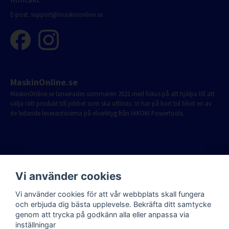
E-post:
support@maskinonline.se
MaskinOnline.se
MaskinOnline.se lanserades sommaren 2021 med fokus på att hjälpa till att
välja rätt produkt till jobbet som ska utföras. Vi har på kort tid blivit en av
de ledande leverantörerna på elverktyg från HiKOKI Powertools.
Vi använder cookies
Vi använder cookies för att vår webbplats skall fungera
och erbjuda dig bästa upplevelse. Bekräfta ditt samtycke
genom att trycka på godkänn alla eller anpassa via
inställningar