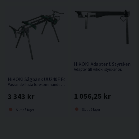
HiKOKI Adapter f. Styrskena
Adapter till Hikoki styrskenor.
HiKOKI Sågbänk UU240F För Kap-/Gersåg
Passar de flesta förekommande kap-/gersågar.
1 056,25 kr
3 343 kr
Slut på lager
Slut på lager