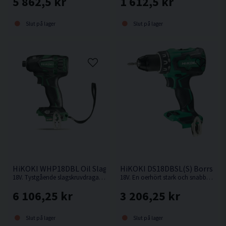
5 862,5 kr
1 612,5 kr
Slut på lager
Slut på lager
HiKOKI WHP18DBL Oil Slagskruvdragare 18V
HiKOKI DS18DBSL(S) Borrskru
18V. Tystgående slagskruvdragare med oljedämpning, perfekt i bullerkänsliga miljöer.
18V. En oerhört stark och snabb kompakt borrskruvdragare från Hikoki.
6 106,25 kr
3 206,25 kr
Slut på lager
Slut på lager