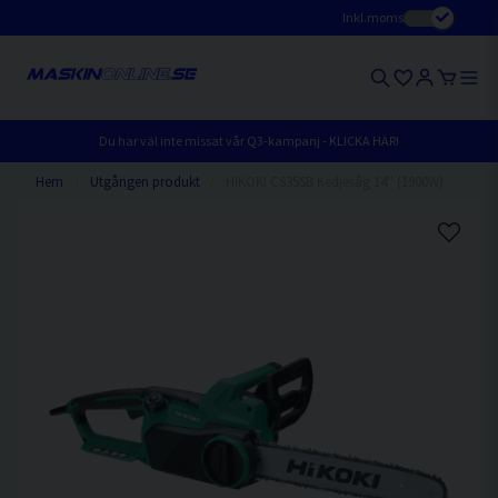
Inkl.moms
Du har väl inte missat vår Q3-kampanj - KLICKA HÄR!
Hem
Utgången produkt
HiKOKI CS35SB Kedjesåg 14'' (1900W)