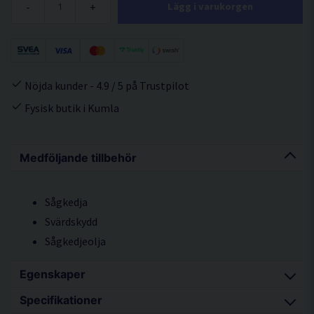
-
+
Lägg i varukorgen
Nöjda kunder - 4.9 / 5 på Trustpilot
Fysisk butik i Kumla
Medföljande tillbehör
Sågkedja
Svärdskydd
Sågkedjeolja
Egenskaper
Specifikationer
Användarvänlig och kompakt kedjesåg med