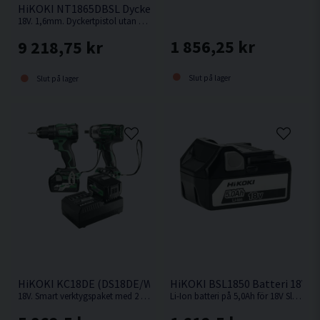
HiKOKI NT1865DBSL Dyckertpistol 18V (2x2,0Ah)
18V. 1,6mm. Dyckertpistol utan behov av kompressor, slang eller gas.
1 856,25 kr
9 218,75 kr
Slut på lager
Slut på lager
HiKOKI KC18DE (DS18DE/WR18DBDL2) Verktygspaket 18V (2x
HiKOKI BSL1850 Batteri 18V (5
18V. Smart verktygspaket med 2 st kompakta och kraftfulla 18V batteriverktyg.
Li-Ion batteri på 5,0Ah för 18V Sladdlösa HiKOKI / Hitachi maskiner med Slide batterifäste.