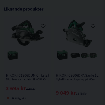
Max kapdjup v/45° 57 mm
Liknande produkter
Bordsstorlek 730x559 mm
Ljudtrycksnivå dB(A) 86,6
Ljudeffekt dB(A) 99,6
Dimension (L x B x H) 915x765x375 mm
Vikt 30,5 kg
HiKOKI C1806DUM Cirkelsåg 165mm 18V
HiKOKI C3606DPA Sänksåg 36V
18V. Senaste nytt från HiKOKI. Cirkelsåg som kan fästas på skena. Levereras utan batteri & laddare.
Nyhet! Med ett kapdjup på 66mm med skena vid 90° är denna sänksåg från HiKOKI Powertools väl värd en plats i maskinparken.
3 695 kr
4 488 kr
9 049 kr
12 488 kr
Tillfälligt slut