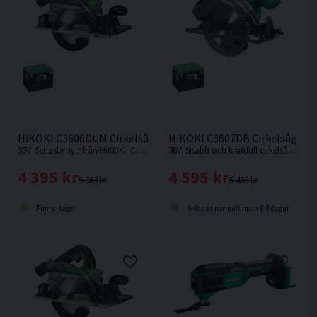
HiKOKI C3606DUM Cirkelsåg 165mm 36V
HiKOKI C3607DB Cirkelsåg 19
36V. Senaste nytt från HiKOKI. Cirkelsåg som kan fästas på skena. Levereras utan batteri och laddare.
36V. Snabb och kraftfull cirkelsåg för tuffa jobb, såsom kapning och klyvning, även av tryckimpregnerat virke. Levereras utan batteri och laddare.
4 395 kr
4 595 kr
5 363 kr
5 488 kr
Finns i lager
Skickas normalt inom 1-3 dagar