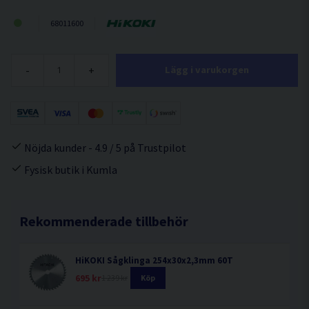
68011600
-
+
Lägg i varukorgen
Nöjda kunder - 4.9 / 5 på Trustpilot
Fysisk butik i Kumla
Rekommenderade tillbehör
HiKOKI Sågklinga 254x30x2,3mm 60T
695 kr
1 239 kr
Köp