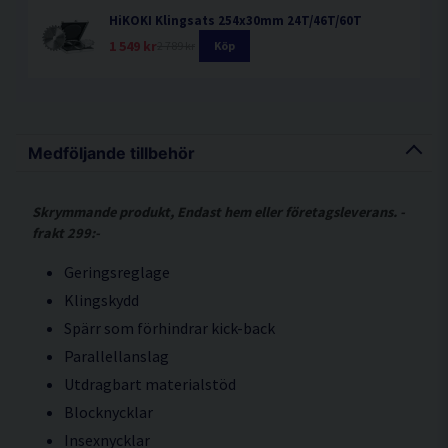
HiKOKI Klingsats 254x30mm 24T/46T/60T
1 549 kr
2 789 kr
Köp
Medföljande tillbehör
Skrymmande produkt, Endast hem eller företagsleverans. -
frakt 299:-
Geringsreglage
Klingskydd
Spärr som förhindrar kick-back
Parallellanslag
Utdragbart materialstöd
Blocknycklar
Insexnycklar