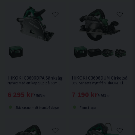
HiKOKI C3606DPA Sänksåg 36V 165mm
HiKOKI C3606DUM Cirkelsåg 1
Nyhet! Med ett kapdjup på 66mm med skena vid 90° är denna sänksåg från HiKOKI Powertools väl värd en plats i maskinparken. Levereras utan batteri & laddare.
36V. Senaste nytt från HiKOKI. Cirkelsåg som kan fästas på skena.
6 295 kr
7 190 kr
8 563 kr
9 363 kr
Skickas normalt inom 1-3 dagar
Finns i lager