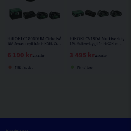
HiKOKI C1806DUM Cirkelsåg 165mm 18V (2x5,0Ah)
HiKOKI CV18DA Multiverktyg 1
18V. Senaste nytt från HiKOKI. Cirkelsåg som kan fästas på skena.
18V. Multiverktyg från HiKOKI med Starlock kompatibelt fäste.
6 190 kr
3 495 kr
7 738 kr
4 950 kr
Tillfälligt slut
Finns i lager