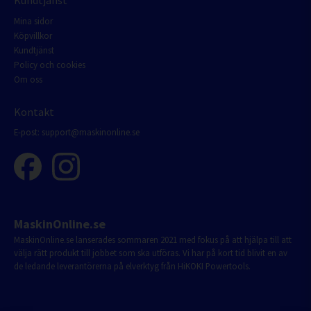
Kundtjänst
Mina sidor
Köpvillkor
Kundtjänst
Policy och cookies
Om oss
Kontakt
E-post:
support@maskinonline.se
MaskinOnline.se
MaskinOnline.se lanserades sommaren 2021 med fokus på att hjälpa till att
välja rätt produkt till jobbet som ska utföras. Vi har på kort tid blivit en av
de ledande leverantörerna på elverktyg från HiKOKI Powertools.